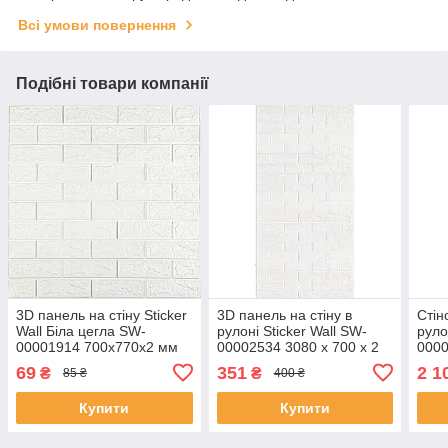
Всі умови повернення
Подібні товари компанії
3D панель на стіну Sticker
3D панель на стіну в
Стін
Wall Біла цегла SW-
рулоні Sticker Wall SW-
руло
00001914 700х770х2 мм
00002534 3080 x 700 x 2
0000
(SHiz17068)
мм (SHiz17039)
мм (
69
351
2 1
₴
₴
85 ₴
400 ₴
Купити
Купити