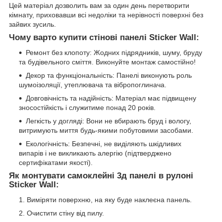
Цей матеріал дозволить вам за один день перетворити
кімнату, приховавши всі недоліки та нерівності поверхні без
зайвих зусиль.
Чому варто купити стінові панелі Sticker Wall:
Ремонт без клопоту: Жодних підрядників, шуму, бруду
та будівельного сміття. Виконуйте монтаж самостійно!
Декор та функціональність: Панелі виконують роль
шумоізоляції, утеплювача та вібропоглинача.
Довговічність та надійність: Матеріал має підвищену
зносостійкість і служитиме понад 20 років.
Легкість у догляді: Вони не вбирають бруд і вологу,
витримують миття будь-якими побутовими засобами.
Екологічність: Безпечні, не виділяють шкідливих
випарів і не викликають алергію (підтверджено
сертифікатами якості).
Як монтувати самоклейні 3д панелі в рулоні
Sticker Wall:
Виміряти поверхню, на яку буде наклеєна панель.
Очистити стіну від пилу.