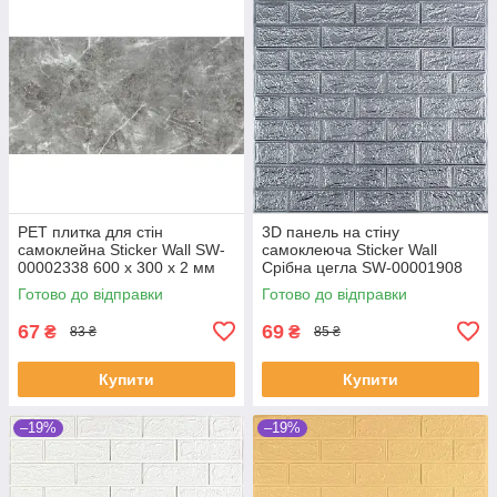
PET плитка для стін
3D панель на стіну
самоклейна Sticker Wall SW-
самоклеюча Sticker Wall
00002338 600 х 300 х 2 мм
Срібна цегла SW-00001908
(SHiz17052)
700х770х2 мм (SHiz17066)
Готово до відправки
Готово до відправки
67
69
₴
₴
83 ₴
85 ₴
Купити
Купити
–19%
–19%