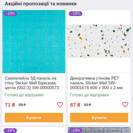
Акційні пропозиції та новинки
–19%
–19%
Самоклейна 3Д панель на
Декоративна стінова PET
стіну Sticker Wall Бірюзова
панель Sticker Wall SW-
цегла (002-3) SW-00000573
00001676 600 х 300 х 2 мм
700х770х3 мм (SHiz17087)
(SHiz17047)
Готово до відправки
Готово до відправки
71
67
₴
₴
88 ₴
83 ₴
Купити
Купити
–19%
–19%