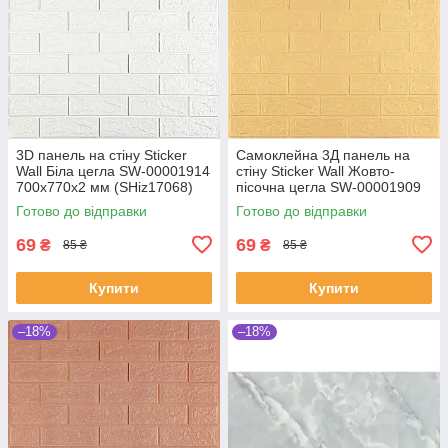
3D панель на стіну Sticker
Самоклейна 3Д панель на
Wall Біла цегла SW-00001914
стіну Sticker Wall Жовто-
700х770х2 мм (SHiz17068)
пісочна цегла SW-00001909
700х770х2 мм (SHiz17067)
Готово до відправки
Готово до відправки
69
69
₴
₴
85 ₴
85 ₴
Купити
Купити
–18%
–18%