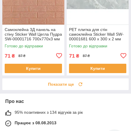
Самоклейна 3Д панель на
PET плитка для стін
стіну Sticker Wall Цегла Пудра
самоклейна Sticker Wall SW-
SW-00001716 700х770х3 мм
00001681 600 х 300 х 2 мм
(SHiz17036)
(SHiz17048)
Готово до відправки
Готово до відправки
71
71
₴
₴
87 ₴
87 ₴
Купити
Купити
Показати ще
Про нас
95% позитивних з 134 відгуків за рік
Працює з 08.08.2013