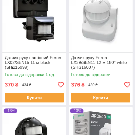
Датчик руху настінний Feron
Датчик руху Feron
LX02/SEN15 11 м black
LX39/SEN11 12 м 180° white
(SHiz15999)
(SHiz16007)
Готово до відправки 1 од.
Готово до відправки
370
376
₴
₴
434 ₴
430 ₴
Купити
Купити
–13%
–13%