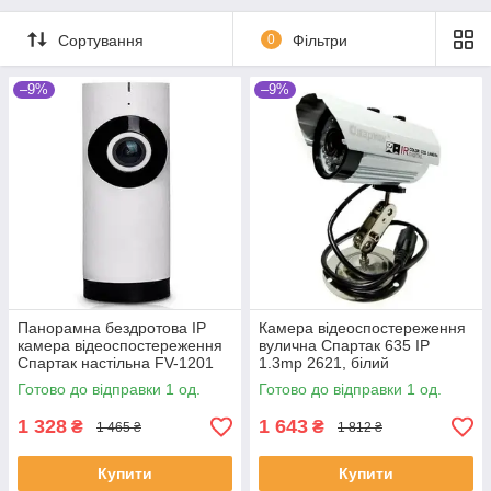
Сортування
0
Фільтри
–9%
–9%
Панорамна бездротова IP
Камера відеоспостереження
камера відеоспостереження
вулична Спартак 635 IP
Спартак настільна FV-1201
1.3mp 2621, білий
CAMERA 1315 WIFI
(SH010675)
Готово до відправки 1 од.
Готово до відправки 1 од.
(SH005788)
1 328
1 643
₴
₴
1 465 ₴
1 812 ₴
Купити
Купити