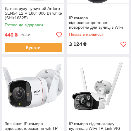
Датчик руху вуличний Ardero
SEN54 12 м 180° 800 Вт white
(SHiz16825)
IP камера
відеоспостереження
Готово до відправки
поворотна для вулиці з WiFi
TP-Link Tapo C510W 3MP
440
Немає в наявності
₴
503 ₴
N300 White (SHiz16604)
3 124
₴
Купити
Зовнішня IP-камера
IP камера відеонагляду
відеоспостереження wifi TP-
вулична з WiFi TP-Link VIGI-