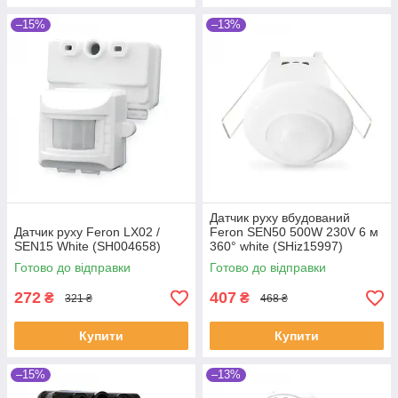
–15%
–13%
Датчик руху вбудований
Датчик руху Feron LX02 /
Feron SEN50 500W 230V 6 м
SEN15 White (SH004658)
360° white (SHiz15997)
Готово до відправки
Готово до відправки
272
407
₴
₴
321 ₴
468 ₴
Купити
Купити
–15%
–13%