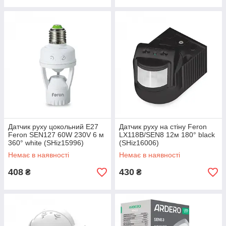
Датчик руху цокольний Е27
Датчик руху на стіну Feron
Feron SEN127 60W 230V 6 м
LX118B/SEN8 12м 180° black
360° white (SHiz15996)
(SHiz16006)
Немає в наявності
Немає в наявності
408
430
₴
₴