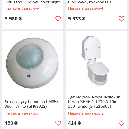
Link Tapo C325WB color night
С340-W-4, кольорова з
vision White (SHiz16603)
режимом нічної зйомки White
Немає в наявності
Немає в наявності
(SHiz16602)
5 580
5 533
₴
₴
Датчик руху інфрачервоний
Датчик руху Lemanso LM653
Feron SEN6-1 1200W 10m
360 ° White (SH69322)
180° white (SHiz15988)
Немає в наявності
Немає в наявності
453
414
₴
₴