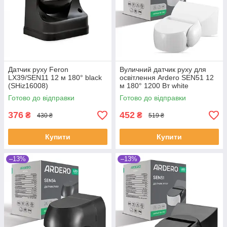
Датчик руху Feron
Вуличний датчик руху для
LX39/SEN11 12 м 180° black
освітлення Ardero SEN51 12
(SHiz16008)
м 180° 1200 Вт white
(SHiz16821)
Готово до відправки
Готово до відправки
376
452
₴
₴
430 ₴
519 ₴
Купити
Купити
–13%
–13%