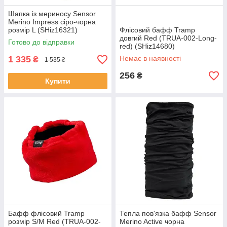
Шапка із мериносу Sensor
Merino Impress сіро-чорна
розмір L (SHiz16321)
Флісовий бафф Tramp
довгий Red (TRUA-002-Long-
Готово до відправки
red) (SHiz14680)
1 335
Немає в наявності
₴
1 535 ₴
256
₴
Купити
Бафф флісовий Tramp
Тепла пов'язка бафф Sensor
розмір S/M Red (TRUA-002-
Merino Active чорна