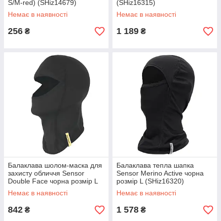
S/M-red) (SHiz14679)
(SHiz16315)
Немає в наявності
Немає в наявності
256
1 189
₴
₴
Балаклава шолом-маска для
Балаклава тепла шапка
захисту обличчя Sensor
Sensor Merino Active чорна
Double Face чорна розмір L
розмір L (SHiz16320)
(SHiz16319)
Немає в наявності
Немає в наявності
842
1 578
₴
₴