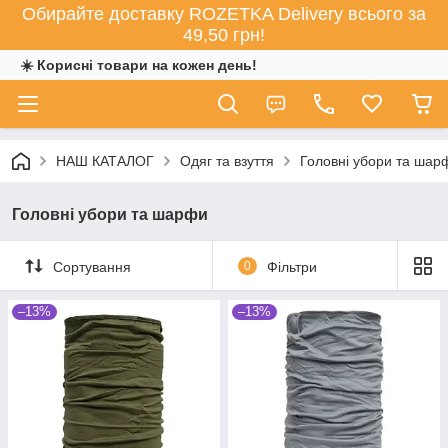
Обирайте доставку ROZETKA Delivery всього за
49,50 грн!
☀️ Корисні товари на кожен день!
НАШ КАТАЛОГ
Одяг та взуття
Головні убори та шар
Головні убори та шарфи
Сортування
0
Фільтри
–13%
–13%