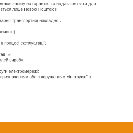
млює заявку на гарантію та надає контакти для
нюється лише Новою Поштою);
оварно-транспортної накладної.
емонті):
в процесі експлуатації;
ації»;
талей виробу;
руги електромережі;
 призначенням або з порушенням «Інструкції з