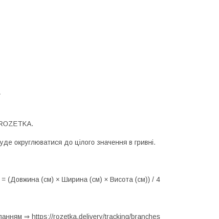
-
 ROZETKA. 

буде округлюватися до цілого значення в гривні.

 = (Довжина (см) × Ширина (см) × Висота (см)) / 4 
нням ⇒ https://rozetka.delivery/tracking/branches