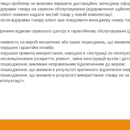
 якщо проблему не можливо вирішити дистанційно, менеджер офор
ідправки товару на сервісне обслуговування (відправлення здійс
 клієнт повинен надати чистий товар у повній комплектації;
 після відправки товару клієнт має повідомити менеджеру номер т
ричини відмови сервісного центру в гарантійному обслуговуванні (р
 наявність на виробі механічних або інших пошкоджень, що виникли 
 порушені гарантійні пломби;
 порушені правила використання, наведені в «Інструкції по експлуат
 несанкціоноване розкриття, ремонт, зміна конструкцій вузлів і де
 пошкодження, викликані неправильним підключенням до мережі;
 пошкодження, що виникли в результаті критичного відхилення нап
 пошкодження, що виникли в результаті використання товару не за
ксплуатації».