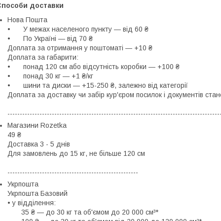
Способи доставки
Нова Пошта
•	У межах населеного пункту ― від 60 ₴

•	По Україні ― від 70 ₴

Доплата за отримання у поштоматі ― +10 ₴

Доплата за габарити:

•	понад 120 см або відсутність коробки ― +100 ₴

•	понад 30 кг ― +1 ₴/кг

•	шини та диски ― +15-250 ₴, залежно від категорії

Доплата за доставку чи забір кур'єром посилок і документів ста
--------------------------------------------------------------------------------------
Магазини Rozetka
49 ₴

Доставка 3 - 5 днів

Для замовлень до 15 кг, не більше 120 см

-----------------------------------------------------
Укрпошта
Укрпошта Базовий

• у відділення:

  35 ₴ — до 30 кг та об'ємом до 20 000 см³*
