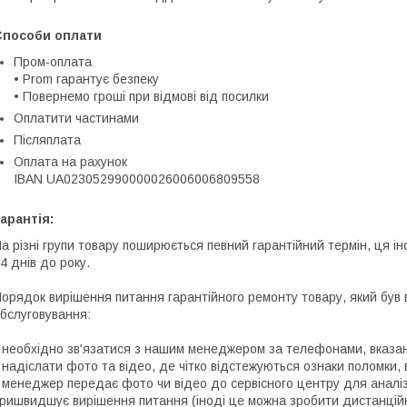
Способи оплати
Пром-оплата
• Prom гарантує безпеку

• Повернемо гроші при відмові від посилки
Оплатити частинами
Післяплата
Оплата на рахунок
IBAN UA023052990000026006006809558
арантія:
а різні групи товару поширюється певний гарантійний термін, ця ін
4 днів до року.
орядок вирішення питання гарантійного ремонту товару, який був в
бслуговування:
 необхідно зв'язатися з нашим менеджером за телефонами, вказан
 надіслати фото та відео, де чітко відстежуються ознаки поломки,
 менеджер передає фото чи відео до сервісного центру для аналіз
ришвидшує вирішення питання (іноді це можна зробити дистанцій