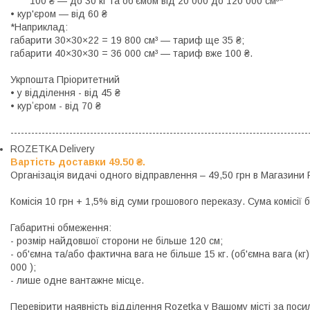
  100 ₴ — до 30 кг та об'ємом від 20 000 до 120 000 см³*

• кур'єром — від 60 ₴

*Наприклад:

габарити 30×30×22 = 19 800 см³ — тариф ще 35 ₴;

габарити 40×30×30 = 36 000 см³ — тариф вже 100 ₴.

Укрпошта Пріоритетний

• у відділення - від 45 ₴

• курʼєром - від 70 ₴

--------------------------------------------------------------------------------------
ROZETKA Delivery
Вартість доставки 49.50 ₴.
Організація видачі одного відправлення – 49,50 грн в Магазини
Комісія 10 грн + 1,5% від суми грошового переказу. Сума комісії 
Габаритні обмеження:

- розмір найдовшої сторони не більше 120 см;

- об'ємна та/або фактична вага не більше 15 кг. (об'ємна вага (кг)
000 );

- лише одне вантажне місце.

Перевірити наявність відділення Rozetka у Вашому місті за посила