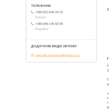
+380 (67) 826-29-15
Kyivstar
+380 (99) 145-83-05
Водафон
shtuchki.shopping@gmail.com
Г
Н
1
П
о
•
•
•
п