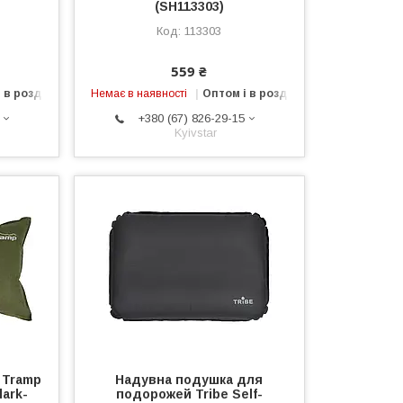
(SH113303)
113303
559 ₴
 в роздріб
Немає в наявності
Оптом і в роздріб
+380 (67) 826-29-15
Kyivstar
 Tramp
Надувна подушка для
ark-
подорожей Tribe Self-