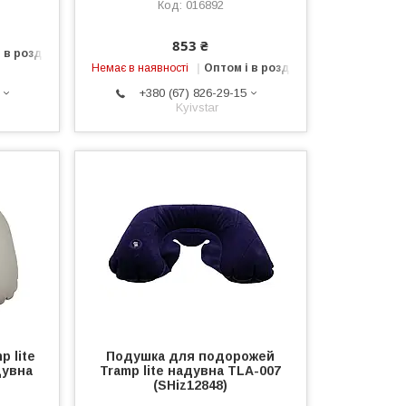
016892
853 ₴
 в роздріб
Немає в наявності
Оптом і в роздріб
+380 (67) 826-29-15
Kyivstar
 lite
Подушка для подорожей
дувна
Tramp lite надувна TLA-007
(SHiz12848)