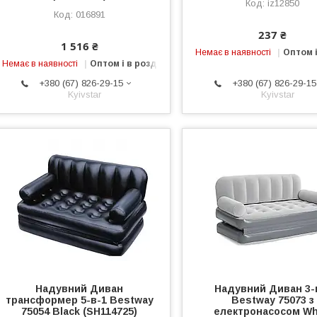
iz12850
016891
237 ₴
1 516 ₴
Немає в наявності
Оптом і
Немає в наявності
Оптом і в роздріб
+380 (67) 826-29-15
+380 (67) 826-29-15
Kyivstar
Kyivstar
Надувний Диван
Надувний Диван 3-
трансформер 5-в-1 Bestway
Bestway 75073 з
75054 Black (SH114725)
електронасосом Wh