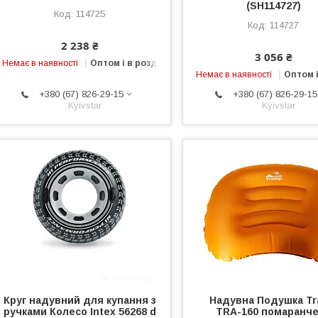
(SH114727)
114725
114727
2 238 ₴
3 056 ₴
Немає в наявності
Оптом і в роздріб
Немає в наявності
Оптом і
+380 (67) 826-29-15
+380 (67) 826-29-15
Kyivstar
Kyivstar
Круг надувний для купання з
Надувна Подушка T
ручками Колесо Intex 56268 d
TRA-160 помаранч