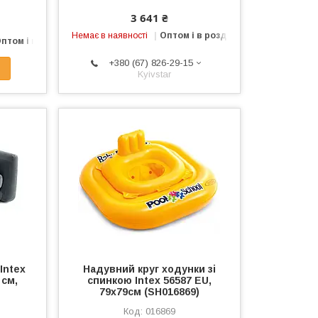
3 641 ₴
Немає в наявності
Оптом і в роздріб
птом і в роздріб
+380 (67) 826-29-15
Kyivstar
Intex
Надувний круг ходунки зі
 см,
спинкою Intex 56587 EU,
)
79х79см (SH016869)
016869