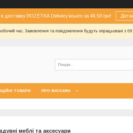
е доставку ROZETKA Delivery всього за 49,50 грн!
Дета
еробочий час. Замовлення та повідомлення будуть опрацьовані з 09
КЦІЙНІ ТОВАРИ
ПРО МАГАЗИН
адувні меблі та аксесуари