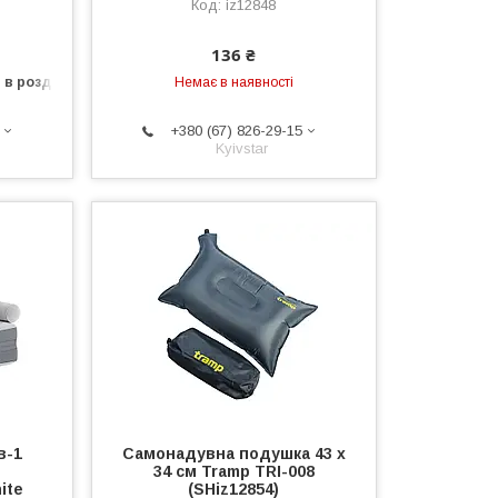
iz12848
136 ₴
 в роздріб
Немає в наявності
+380 (67) 826-29-15
Kyivstar
в-1
Самонадувна подушка 43 х
34 см Tramp TRI-008
ite
(SHiz12854)