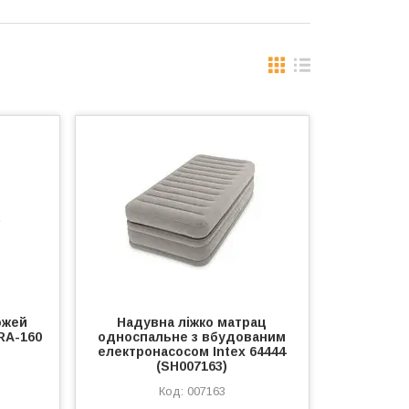
ожей
Надувна ліжко матрац
RA-160
односпальне з вбудованим
електронасосом Intex 64444
(SH007163)
007163