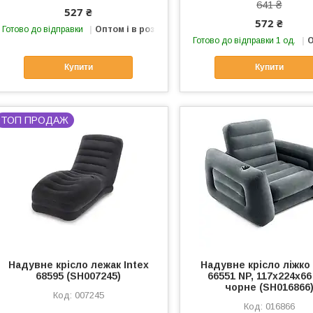
641 ₴
527 ₴
572 ₴
Готово до відправки
Оптом і в роздріб
Готово до відправки 1 од.
О
Купити
Купити
ТОП ПРОДАЖ
Надувне крісло лежак Intex
Надувне крісло ліжко 
68595 (SH007245)
66551 NP, 117х224х66
чорне (SH016866
007245
016866