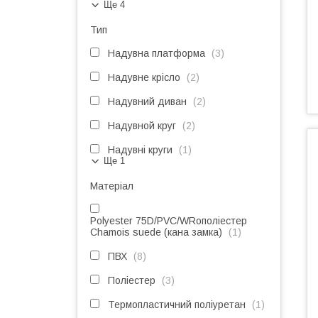
Ще 4
Тип
Надувна платформа
3
Надувне крісло
2
Надувний диван
2
Надувной круг
2
Надувні круги
1
Ще 1
Матеріал
Polyester 75D/PVC/WRoполіестер
Chamois suede (кана замка)
1
ПВХ
8
Поліестер
3
Термопластичний поліуретан
1