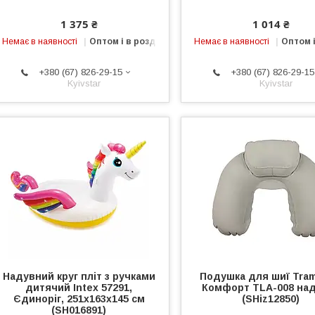
1 375 ₴
1 014 ₴
Немає в наявності
Оптом і в роздріб
Немає в наявності
Оптом і
+380 (67) 826-29-15
+380 (67) 826-29-15
Kyivstar
Kyivstar
Надувний круг пліт з ручками
Подушка для шиї Tramp
дитячий Intex 57291,
Комфорт TLA-008 на
Єдиноріг, 251х163х145 см
(SHiz12850)
(SH016891)