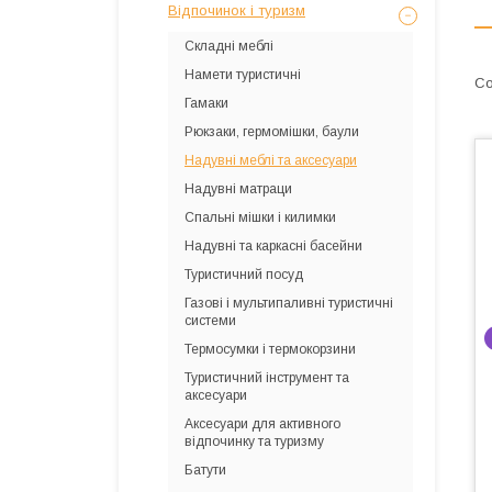
Відпочинок і туризм
Складні меблі
Намети туристичні
Гамаки
Рюкзаки, гермомішки, баули
Надувні меблі та аксесуари
Надувні матраци
Спальні мішки і килимки
Надувні та каркасні басейни
Туристичний посуд
Газові і мультипаливні туристичні
системи
Термосумки і термокорзини
Туристичний інструмент та
аксесуари
Аксесуари для активного
відпочинку та туризму
Батути