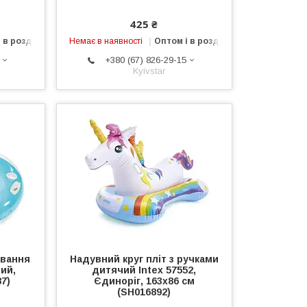
425 ₴
 в роздріб
Немає в наявності
Оптом і в роздріб
+380 (67) 826-29-15
Kyivstar
авання
Надувний круг пліт з ручками
ний,
дитячий Intex 57552,
7)
Єдиноріг, 163х86 см
(SH016892)