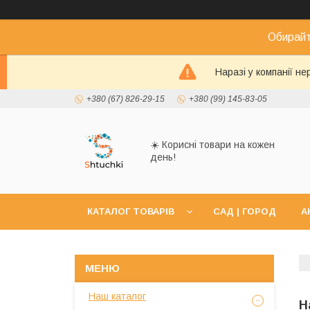
Обирайт
Наразі у компанії н
+380 (67) 826-29-15
+380 (99) 145-83-05
☀️ Корисні товари на кожен
день!
КАТАЛОГ ТОВАРІВ
САД | ГОРОД
А
Наш каталог
Н