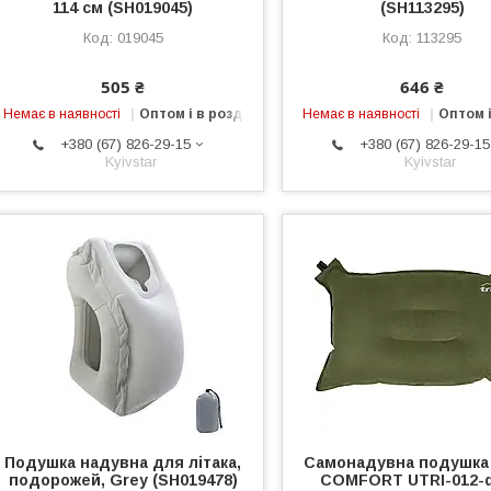
114 см (SH019045)
(SH113295)
019045
113295
505 ₴
646 ₴
Немає в наявності
Оптом і в роздріб
Немає в наявності
Оптом і
+380 (67) 826-29-15
+380 (67) 826-29-15
Kyivstar
Kyivstar
Подушка надувна для літака,
Самонадувна подушка
подорожей, Grey (SH019478)
COMFORT UTRI-012-d