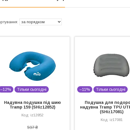
–12%
Тільки сьогодні
–11%
Тільки сьогодні
Надувна подушка під шию
Подушка для подор
Tramp 159 (SHiz12852)
надувна Tramp TPU UT
(SHiz17081)
iz12852
iz17081
597 ₴