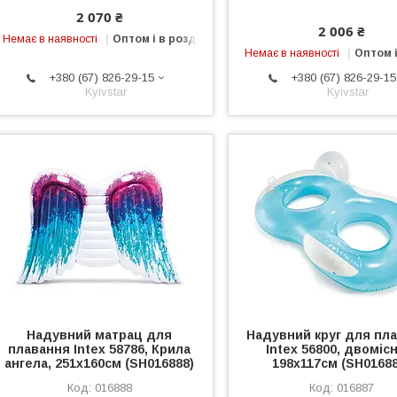
2 070 ₴
2 006 ₴
Немає в наявності
Оптом і в роздріб
Немає в наявності
Оптом і
+380 (67) 826-29-15
+380 (67) 826-29-15
Kyivstar
Kyivstar
Надувний матрац для
Надувний круг для пл
плавання Intex 58786, Крила
Intex 56800, двоміс
ангела, 251х160см (SH016888)
198х117см (SH01688
016888
016887