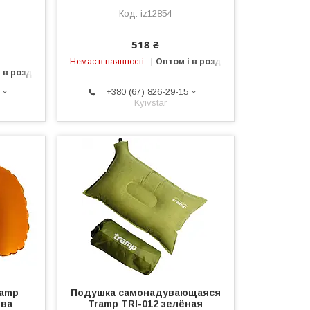
iz12854
518 ₴
Немає в наявності
Оптом і в роздріб
 в роздріб
+380 (67) 826-29-15
Kyivstar
ramp
Подушка самонадувающаяся
ева
Tramp TRI-012 зелёная