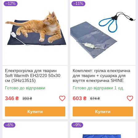
–12%
–11%
Електрогрілка для тварин
Комплект: грілка електрична
Soft Warmth EH2/220 50х30
для тварин + сушарка для
см (SHiz13515)
взуття електрична SHINE
(SHMIX2003/2301)
Готово до відправки
Готово до відправки 1 од.
346
603
₴
₴
393 ₴
674 ₴
Купити
Купити
–6%
–9%