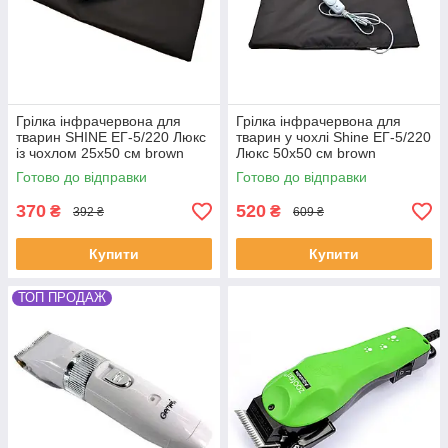
Грілка інфрачервона для
Грілка інфрачервона для
тварин SHINE ЕГ-5/220 Люкс
тварин у чохлі Shine ЕГ-5/220
із чохлом 25х50 см brown
Люкс 50х50 см brown
(SHiz16397)
(SHiz16398)
Готово до відправки
Готово до відправки
370
520
₴
₴
392 ₴
609 ₴
Купити
Купити
ТОП ПРОДАЖ