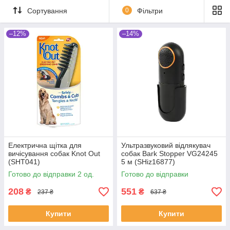
Сортування
0
Фільтри
–12%
–14%
Електрична щітка для
Ультразвуковий відлякувач
вичісування собак Knot Out
собак Bark Stopper VG24245
(SHT041)
5 м (SHiz16877)
Готово до відправки 2 од.
Готово до відправки
208
551
₴
₴
237 ₴
637 ₴
Купити
Купити