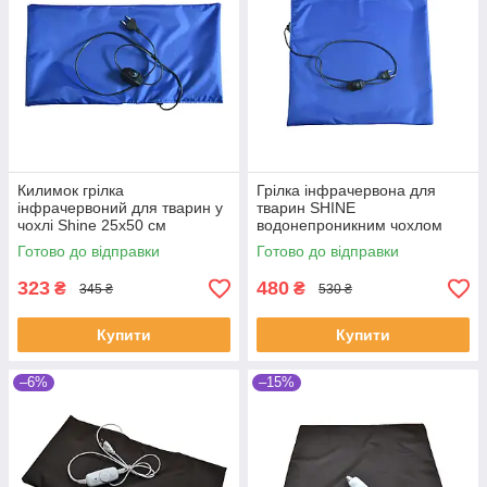
Килимок грілка
Грілка інфрачервона для
інфрачервоний для тварин у
тварин SHINE
чохлі Shine 25х50 см
водонепроникним чохлом
(SHiz14167)
50х50 см (SHiz14168)
Готово до відправки
Готово до відправки
323
480
₴
₴
345 ₴
530 ₴
Купити
Купити
–6%
–15%