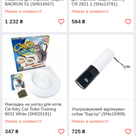
BAORUN S1 (SH014567)
CR 2821.1 (SHiz13781)
Немає в наявності
Немає в наявності
1 232
584
₴
₴
Накладка на унітаз для котів
Citi Kitty Cat Toilet Training
Ультразвуковий відлякувач
8631 White (SH020191)
собак "Бар'єр" (SHiz16908)
Немає в наявності
Немає в наявності
347
725
₴
₴