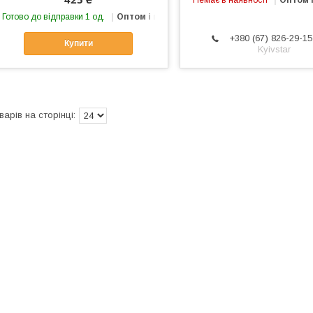
Немає в наявності
Оптом і
Готово до відправки 1 од.
Оптом і в роздріб
+380 (67) 826-29-15
Купити
Kyivstar