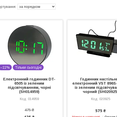
–11%
Тільки сьогодні
Електронний годинник DT-
Годинник настільн
6505 із зеленим
електронний VST 896S-
підсвічуванням, чорні
із зеленим підсвічув
(SH014959)
чорний (SH020925
014959
020925
475 ₴
575 ₴
425 ₴