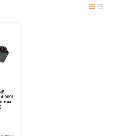
ий
4 9091
анням
)