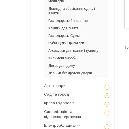
моніторів
Догляд та зберігання одягу і
взуття
Господарський інвентар
Кошики для сміття
Господарські Сумки
Зубні щітки і іригатори
Аксесуари для ванни і туалету
Килимові вироби
Декор для дому
Дзвінки бездротові дверні
Автотовари
Сад та город
Краса і здоров'я
Сигналізація та
відеоспостереження
Електрообладнання