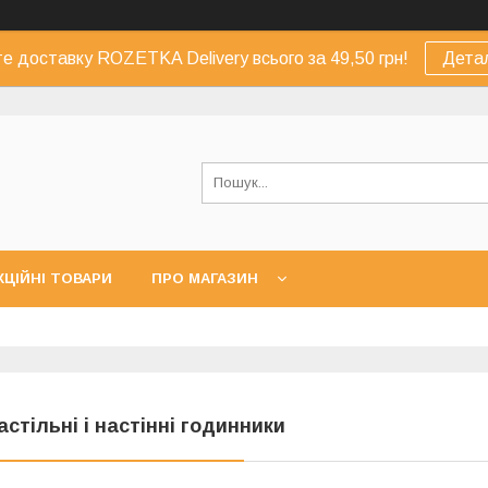
е доставку ROZETKA Delivery всього за 49,50 грн!
Дета
КЦІЙНІ ТОВАРИ
ПРО МАГАЗИН
астільні і настінні годинники