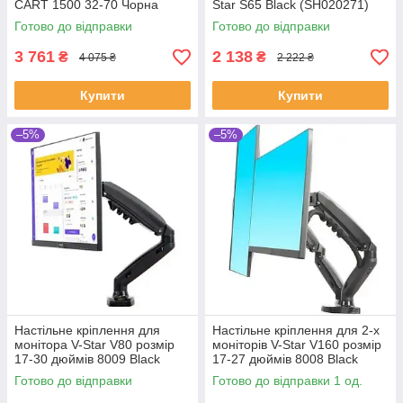
CART 1500 32-70 Чорна
Star S65 Black (SH020271)
(SH018558)
Готово до відправки
Готово до відправки
3 761
2 138
₴
₴
4 075 ₴
2 222 ₴
Купити
Купити
–5%
–5%
Настільне кріплення для
Настільне кріплення для 2-х
монітора V-Star V80 розмір
моніторів V-Star V160 розмір
17-30 дюймів 8009 Black
17-27 дюймів 8008 Black
(SH020649)
(SH020648)
Готово до відправки
Готово до відправки 1 од.