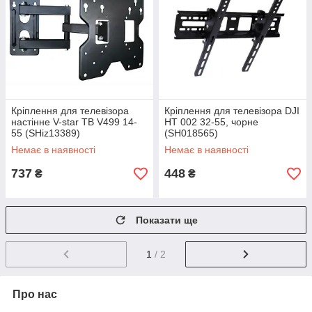
Кріплення для телевізора
Кріплення для телевізора DJI
настінне V-star ТВ V499 14-
HT 002 32-55, чорне
55 (SHiz13389)
(SH018565)
Немає в наявності
Немає в наявності
737
448
₴
₴
Показати ще
1
/ 2
Про нас