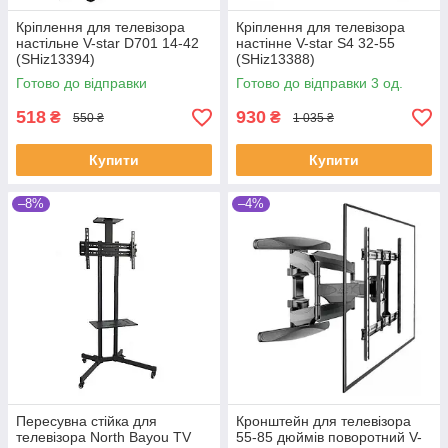
Кріплення для телевізора
Кріплення для телевізора
настільне V-star D701 14-42
настінне V-star S4 32-55
(SHiz13394)
(SHiz13388)
Готово до відправки
Готово до відправки 3 од.
518
930
₴
₴
550 ₴
1 035 ₴
Купити
Купити
–8%
–4%
Пересувна стійка для
Кронштейн для телевізора
телевізора North Bayou TV
55-85 дюймів поворотний V-