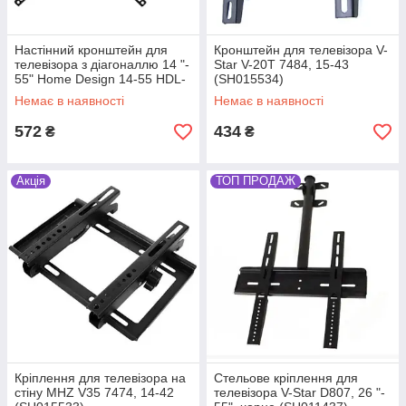
Настінний кронштейн для
Кронштейн для телевізора V-
телевізора з діагоналлю 14 "-
Star V-20T 7484, 15-43
55" Home Design 14-55 HDL-
(SH015534)
117B-2, чорний (SH011435)
Немає в наявності
Немає в наявності
572
434
₴
₴
Акція
ТОП ПРОДАЖ
Кріплення для телевізора на
Стельове кріплення для
стіну MHZ V35 7474, 14-42
телевізора V-Star D807, 26 "-