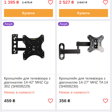
1 395
2 527
₴
₴
1 475 ₴
2 647 ₴
Купити
Купити
Акція
Акція
Кронштейн для телевізора з
Кронштейн для телевізора з
діагоналлю 14-42" MHZ Cp
діагоналлю 14-27" MHZ TA 14
302 (SH008229)
(SH008230)
Немає в наявності
Немає в наявності
459
356
₴
₴