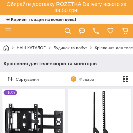
Обирайте доставку ROZETKA Delivery всього за
49,50 грн!
☀️ Корисні товари на кожен день!
НАШ КАТАЛОГ
Будинок та побут
Кріплення для телев
Кріплення для телевізорів та моніторів
Сортування
0
Фільтри
–10%