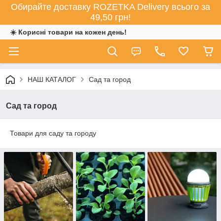
Обирайте доставку ROZETKA Delivery всього за
49,50 грн!
☀️ Корисні товари на кожен день!
НАШ КАТАЛОГ
Сад та город
Сад та город
Товари для саду та городу