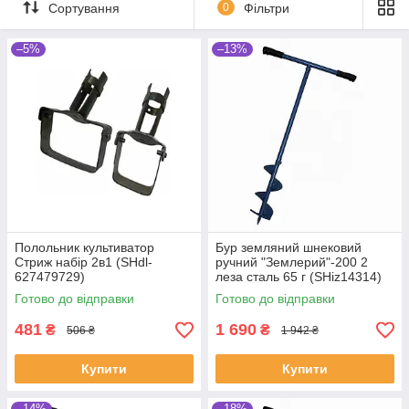
Сортування
0
Фільтри
–5%
–13%
Полольник культиватор
Бур земляний шнековий
Стриж набір 2в1 (SHdl-
ручний "Землерий"-200 2
627479729)
леза сталь 65 г (SHiz14314)
Готово до відправки
Готово до відправки
481
1 690
₴
₴
506 ₴
1 942 ₴
Купити
Купити
–14%
–18%