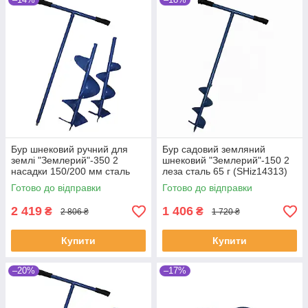
Бур шнековий ручний для
Бур садовий земляний
землі "Землерий"-350 2
шнековий "Землерий"-150 2
насадки 150/200 мм сталь
леза сталь 65 г (SHiz14313)
(SHiz17178)
Готово до відправки
Готово до відправки
2 419
1 406
₴
₴
2 806 ₴
1 720 ₴
Купити
Купити
–20%
–17%