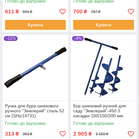
Готово до відправки
Готово до відправки
611
700
₴
₴
691 ₴
787 ₴
Купити
Купити
–11%
–8%
Ручка для бура шнекового
Бур шнековий ручний для
ручного "Землерий" сталь 52
саду "Землерий"-450 3
см (SHiz14731)
насадки 100/150/200 мм
сталь (SHiz14851)
Готово до відправки
Готово до відправки
313
2 905
₴
₴
353 ₴
3 150 ₴