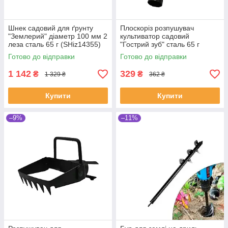
Шнек садовий для ґрунту
Плоскоріз розпушувач
"Землерий" діаметр 100 мм 2
культиватор садовий
леза сталь 65 г (SHiz14355)
"Гострий зуб" сталь 65 г
(SHiz14442)
Готово до відправки
Готово до відправки
1 142
329
₴
₴
1 329 ₴
362 ₴
Купити
Купити
–9%
–11%