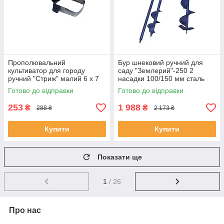
Прополювальний
Бур шнековий ручний для
культиватор для городу
саду "Землерий"-250 2
ручний "Стриж" малий 6 х 7
насадки 100/150 мм сталь
см сталь (SHiz16540)
(SHiz16740)
Готово до відправки
Готово до відправки
253
1 988
₴
₴
288 ₴
2 173 ₴
Купити
Купити
Показати ще
1
/ 26
Про нас