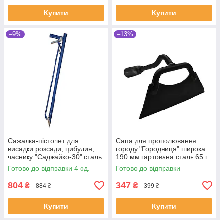
Купити
Купити
–9%
–13%
Сажалка-пістолет для
Сапа для прополювання
висадки розсади, цибулин,
городу "Городниця" широка
часнику "Саджайко-30" сталь
190 мм гартована сталь 65 г
d30 (SHiz14866)
(SHiz15734)
Готово до відправки 4 од.
Готово до відправки
804
347
₴
₴
884 ₴
399 ₴
Купити
Купити