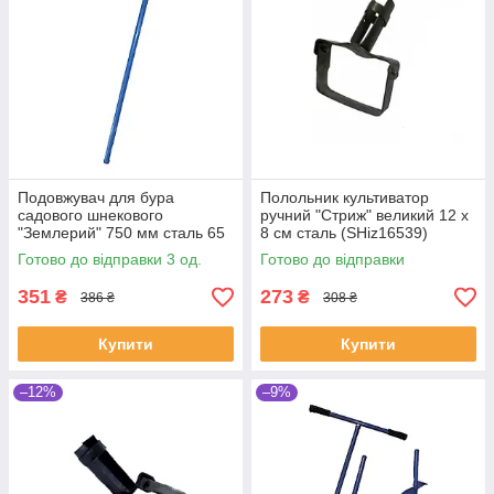
Подовжувач для бура
Полольник культиватор
садового шнекового
ручний "Стриж" великий 12 х
"Землерий" 750 мм сталь 65
8 см сталь (SHiz16539)
г (SHiz14477)
Готово до відправки 3 од.
Готово до відправки
351
273
₴
₴
386 ₴
308 ₴
Купити
Купити
–12%
–9%