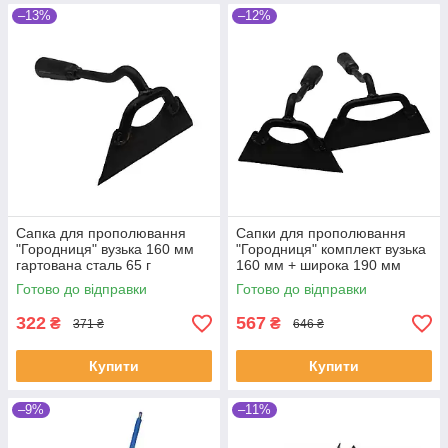
–13%
–12%
Сапка для прополювання
Сапки для прополювання
"Городниця" вузька 160 мм
"Городниця" комплект вузька
гартована сталь 65 г
160 мм + широка 190 мм
(SHiz15733)
сталь (SHiz15796)
Готово до відправки
Готово до відправки
322
567
₴
₴
371 ₴
646 ₴
Купити
Купити
–9%
–11%