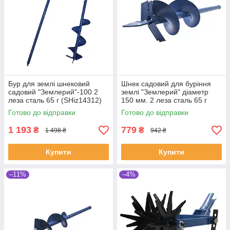
Бур для землі шнековий
Шнек садовий для буріння
садовий "Землерий"-100 2
землі "Землерий" діаметр
леза сталь 65 г (SHiz14312)
150 мм. 2 леза сталь 65 г
(SHiz14354)
Готово до відправки
Готово до відправки
1 193
779
₴
₴
1 498 ₴
942 ₴
Купити
Купити
–11%
–4%