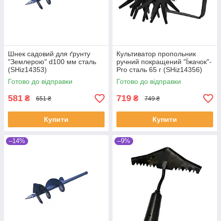
Шнек садовий для ґрунту
Культиватор пропольник
"Землерою" d100 мм сталь
ручний покращений "Їжачок"-
(SHiz14353)
Pro сталь 65 г (SHiz14356)
Готово до відправки
Готово до відправки
581
719
₴
₴
651 ₴
749 ₴
Купити
Купити
–14%
–9%