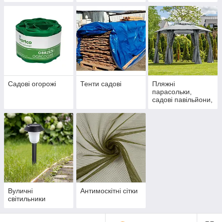
Садові огорожі
Тенти садові
Пляжні
парасольки,
садові павільйони,
намети
Вуличні
Антимоскітні сітки
світильники