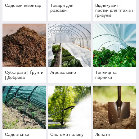
Садовий інвентар
Товари для
Відлякувачі і
розсади
пастки для птахів і
гризунів
Субстрати | Ґрунти
Агроволокно
Теплиці та
| Добрива
парники
Садові сітки
Системи поливу
Лопати