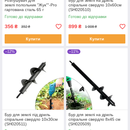
Розпушувач для
Бур для землі на дриль
землі полольник "Жук""-Pro
спіральне свердло 10x60см
гартована сталь 65 г
(SH020510)
(SHiz14436)
Готово до відправки
Готово до відправки
356
899
₴
₴
392 ₴
1 008 ₴
Купити
Купити
–12%
–11%
Бур для землі під дриль
Бур для землі на дриль
спіральне свердло 10x30см
спіральне свердло 8x45 см
(SH020511)
(SH020509)