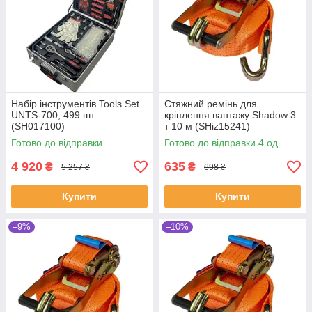
Набір інструментів Tools Set
Стяжний ремінь для
UNTS-700, 499 шт
кріплення вантажу Shadow 3
(SH017100)
т 10 м (SHiz15241)
Готово до відправки
Готово до відправки 4 од.
4 920
635
₴
₴
5 257 ₴
698 ₴
Купити
Купити
–9%
–10%