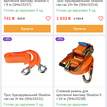
кріплення вантажу Shadow 5
Трос буксирувальний Shadow
т 8 м (SHiz15237)
гак-гак 10т 6м (SHiz15214)
Готово до відправки 4 од.
Готово до відправки 3 од.
741
1 633
₴
₴
815 ₴
1 762 ₴
Купити
Купити
–9%
–9%
Стяжний ремінь для
Трос буксирувальний Shadow
кріплення вантажу Shadow 5
гак-гак 3т 6м (SHiz15211)
т 10 м (SHiz15238)
Готово до відправки 2 од.
Готово до відправки