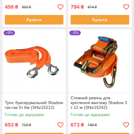
458
794
₴
₴
502 ₴
874 ₴
Купити
Купити
–9%
–9%
Стяжний ремінь для
Трос буксирувальний Shadow
кріплення вантажу Shadow 3
гак-гак 5т 6м (SHiz15212)
т 12 м (SHiz15242)
Готово до відправки
Готово до відправки
653
673
₴
₴
715 ₴
740 ₴