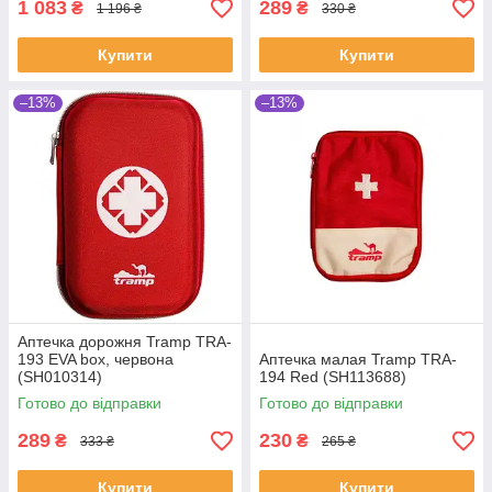
1 083
289
₴
₴
1 196 ₴
330 ₴
Купити
Купити
–13%
–13%
Аптечка дорожня Tramp TRA-
193 EVA box, червона
Аптечка малая Tramp TRA-
(SH010314)
194 Red (SH113688)
Готово до відправки
Готово до відправки
289
230
₴
₴
333 ₴
265 ₴
Купити
Купити