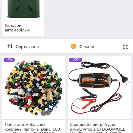
Каністри
автомобільні
Сортування
0
Фільтри
–6%
–22%
Набір автомобільних
Зарядний пристрій для
кріплень, пістонів, кліпс, 500
акумуляторів STD/AGM/GEL