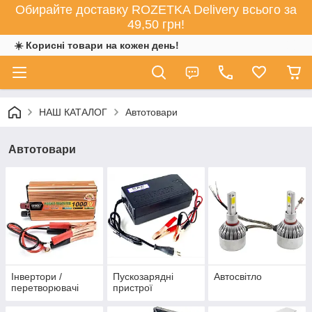
Обирайте доставку ROZETKA Delivery всього за
49,50 грн!
☀️ Корисні товари на кожен день!
НАШ КАТАЛОГ
Автотовари
Автотовари
Інвертори /
Пускозарядні
Автосвітло
перетворювачі
пристрої