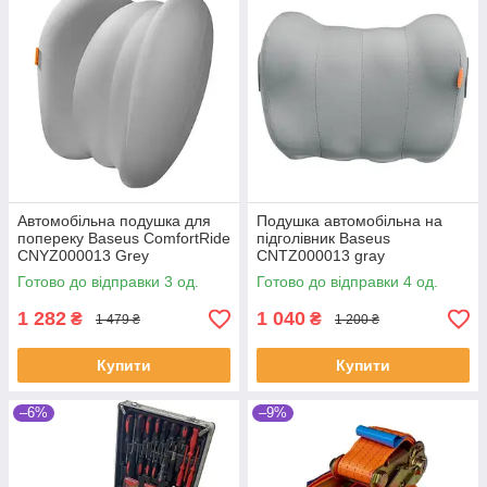
Автомобільна подушка для
Подушка автомобільна на
попереку Baseus ComfortRide
підголівник Baseus
CNYZ000013 Grey
CNTZ000013 gray
(SH020298)
(SH020861)
Готово до відправки 3 од.
Готово до відправки 4 од.
1 282
1 040
₴
₴
1 479 ₴
1 200 ₴
Купити
Купити
–6%
–9%