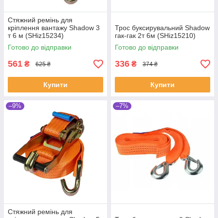
Стяжний ремінь для
кріплення вантажу Shadow 3
Трос буксирувальний Shadow
т 6 м (SHiz15234)
гак-гак 2т 6м (SHiz15210)
Готово до відправки
Готово до відправки
561
336
₴
₴
625 ₴
374 ₴
Купити
Купити
–9%
–7%
Стяжний ремінь для