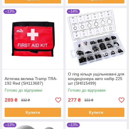
–13%
–14%
O ring кільця ущільнювачі для
Аптечка велика Tramp TRA-
кондиціонера авто набір 225
192 Red (SH113687)
шт (SH015499)
Готово до відправки
Готово до відправки
289
277
₴
₴
332 ₴
322 ₴
Купити
Купити
–13%
–13%