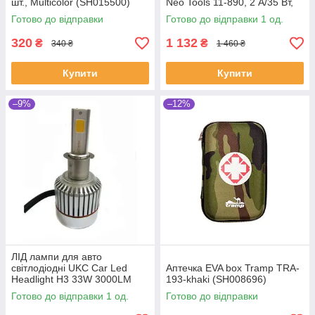
шт., Multicolor (SH015500)
Neo Tools 11-890, 2 А/35 Вт,
4-60 А/год (SHiz16605)
Готово до відправки
Готово до відправки 1 од.
320
1 132
₴
₴
340 ₴
1 460 ₴
Купити
Купити
–9%
–12%
ЛІД лампи для авто
світлодіодні UKC Car Led
Аптечка EVA box Tramp TRA-
Headlight H3 33W 3000LM
193-khaki (SH008696)
4500-5000K (SH005463)
Готово до відправки 1 од.
Готово до відправки