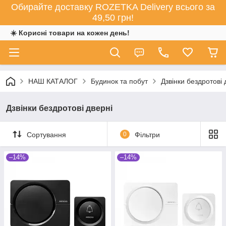
Обирайте доставку ROZETKA Delivery всього за
49,50 грн!
☀️ Корисні товари на кожен день!
НАШ КАТАЛОГ
Будинок та побут
Дзвінки бездротові 
Дзвінки бездротові дверні
Сортування
0
Фільтри
–14%
–14%