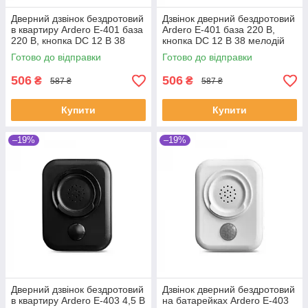
Дверний дзвінок бездротовий
Дзвінок дверний бездротовий
в квартиру Ardero E-401 база
Ardero E-401 база 220 В,
220 В, кнопка DC 12 В 38
кнопка DC 12 В 38 мелодій
мелодій Black (SHiz16946)
White (SHiz16945)
Готово до відправки
Готово до відправки
506
506
₴
₴
587 ₴
587 ₴
Купити
Купити
–19%
–19%
Дверний дзвінок бездротовий
Дзвінок дверний бездротовий
в квартиру Ardero E-403 4,5 В
на батарейках Ardero E-403