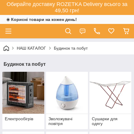
Обирайте доставку ROZETKA Delivery всього за
49,50 грн!
☀️ Корисні товари на кожен день!
НАШ КАТАЛОГ
Будинок та побут
Будинок та побут
Електрообігрів
Зволожувачі
Сушарки для
повітря
одягу