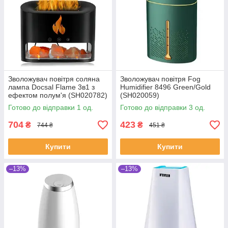
Зволожувач повітря соляна
Зволожувач повітря Fog
лампа Docsal Flame 3в1 з
Humidifier 8496 Green/Gold
ефектом полум'я (SH020782)
(SH020059)
Готово до відправки 1 од.
Готово до відправки 3 од.
704
423
₴
₴
744 ₴
451 ₴
Купити
Купити
–13%
–13%