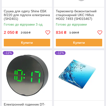
Сушка для одягу Shine ЕБК
Термометр безконтактний
8/220 для підлоги електрична
стаціонарний UKC Hi8us
(SH2401)
HG02 7493 (SH015467)
Готово до відправки 3 од.
Готово до відправки
2 050
834
₴
₴
2 310 ₴
1 164 ₴
Купити
Купити
–11%
–11%
Електронний годинник DT-