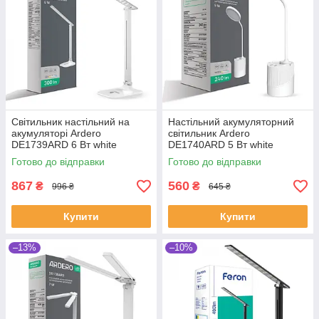
Світильник настільний на
Настільний акумуляторний
акумуляторі Ardero
світильник Ardero
DE1739ARD 6 Вт white
DE1740ARD 5 Вт white
(SHiz16165)
(SHiz16163)
Готово до відправки
Готово до відправки
867
560
₴
₴
996 ₴
645 ₴
Купити
Купити
–13%
–10%