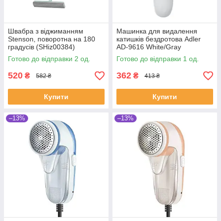
Швабра з віджиманням
Машинка для видалення
Stenson, поворотна на 180
катишків бездротова Adler
градусів (SHiz00384)
AD-9616 White/Gray
(SH118688)
Готово до відправки 2 од.
Готово до відправки 1 од.
520
362
₴
₴
582 ₴
413 ₴
Купити
Купити
–13%
–13%