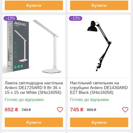
Купити
Купити
–13%
–13%
Лампа світлодіодна настільна
Настільний світильник на
Ardero DE1725ARD 9 Вт 36 х
струбцині Ardero DE1430ARD
15 х 15 см White (SHiz16056)
E27 Black (SHiz16058)
Готово до відправки
Готово до відправки
652
745
₴
₴
749 ₴
855 ₴
Купити
Купити