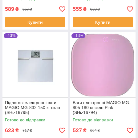
589
555
₴
₴
667 ₴
639 ₴
Купити
Купити
–13%
–13%
Підлогові електронні ваги
Ваги електронні MAGIO MG-
MAGIO MG-832 150 кг скло
805 180 кг скло Pink
(SHiz16795)
(SHiz16794)
Готово до відправки
Готово до відправки
623
527
₴
₴
717 ₴
604 ₴