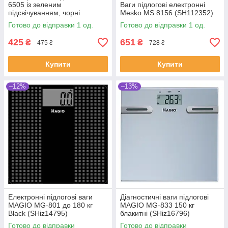
6505 із зеленим
Ваги підлогові електронні
підсвічуванням, чорні
Mesko MS 8156 (SH112352)
(SH014959)
Готово до відправки 1 од.
Готово до відправки 1 од.
425
651
₴
₴
475 ₴
728 ₴
Купити
Купити
–12%
–13%
Електронні підлогові ваги
Діагностичні ваги підлогові
MAGIO MG-801 до 180 кг
MAGIO MG-833 150 кг
Black (SHiz14795)
блакитні (SHiz16796)
Готово до відправки
Готово до відправки