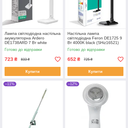
Лампа світлодіодна настільна
Настільна лампа
акумуляторна Ardero
світлодіодна Feron DE1725 9
DE1738ARD 7 Вт white
Вт 4000K black (SHiz16521)
(SHiz16164)
Готово до відправки
Готово до відправки
723
652
₴
₴
833 ₴
725 ₴
Купити
Купити
–11%
–12%