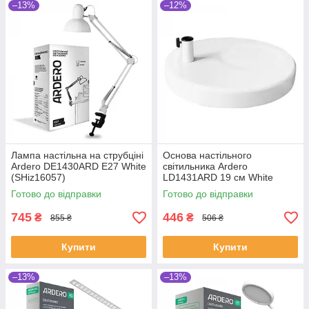
–13%
–12%
Лампа настільна на струбціні
Основа настільного
Ardero DE1430ARD E27 White
світильника Ardero
(SHiz16057)
LD1431ARD 19 см White
(SHiz16059)
Готово до відправки
Готово до відправки
745
446
₴
₴
855 ₴
506 ₴
Купити
Купити
–13%
–13%