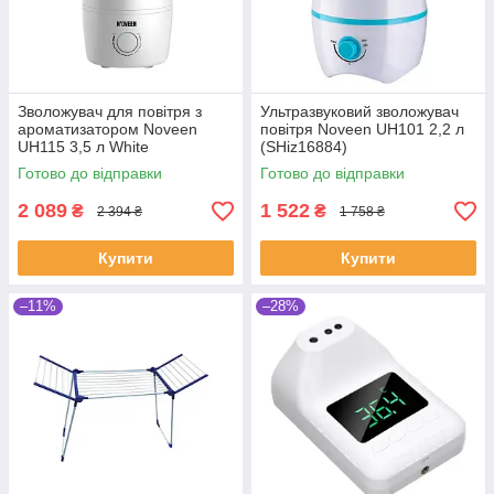
Зволожувач для повітря з
Ультразвуковий зволожувач
ароматизатором Noveen
повітря Noveen UH101 2,2 л
UH115 3,5 л White
(SHiz16884)
(SHiz16885)
Готово до відправки
Готово до відправки
2 089
1 522
₴
₴
2 394 ₴
1 758 ₴
Купити
Купити
–11%
–28%