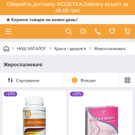
Обирайте доставку ROZETKA Delivery всього за
49,50 грн!
☀️ Корисні товари на кожен день!
НАШ КАТАЛОГ
Краса і здоров'я
Жироспалювачі
Жироспалювачі
Сортування
0
Фільтри
–14%
–13%