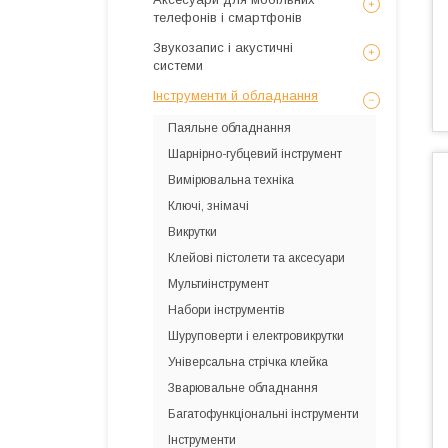
телефонів і смартфонів
Звукозапис і акустичні
системи
Інструменти й обладнання
Паяльне обладнання
Шарнірно-губцевий інструмент
Вимірювальна техніка
Ключі, знімачі
Викрутки
Клейові пістолети та аксесуари
Мультиінструмент
Набори інструментів
Шуруповерти і електровикрутки
Універсальна стрічка клейка
Зварювальне обладнання
Багатофункціональні інструменти
Інструменти