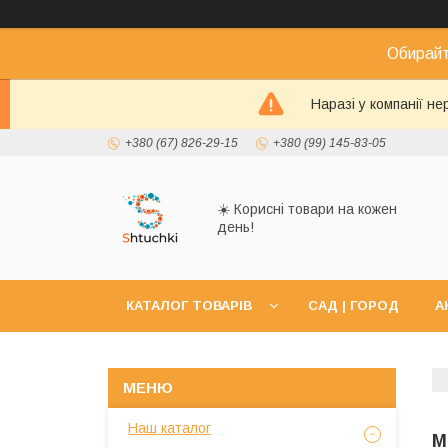
Обирайт
Наразі у компанії н
+380 (67) 826-29-15
+380 (99) 145-83-05
☀️ Корисні товари на кожен
день!
КАТАЛОГ ТОВАРІВ
САД | ГОРОД
А
Наш каталог
М