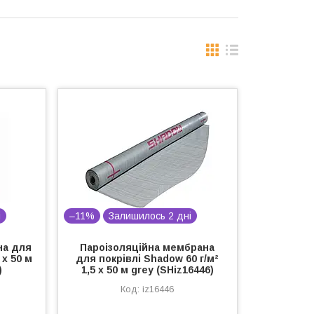
і
–11%
Залишилось 2 дні
на для
Пароізоляційна мембрана
 х 50 м
для покрівлі Shadow 60 г/м²
)
1,5 х 50 м grey (SHiz16446)
iz16446