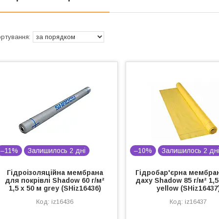
–11%
Залишилось 2 дні
–10%
Залишилось 2 дн
Гідроізоляційна мембрана
Гідробар'єрна мембра
для покрівлі Shadow 60 г/м²
даху Shadow 85 г/м² 1,5
1,5 х 50 м grey (SHiz16436)
yellow (SHiz16437
iz16436
iz16437