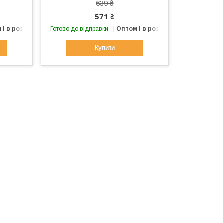
639 ₴
571 ₴
 і в роздріб
Готово до відправки
Оптом і в роздріб
Купити