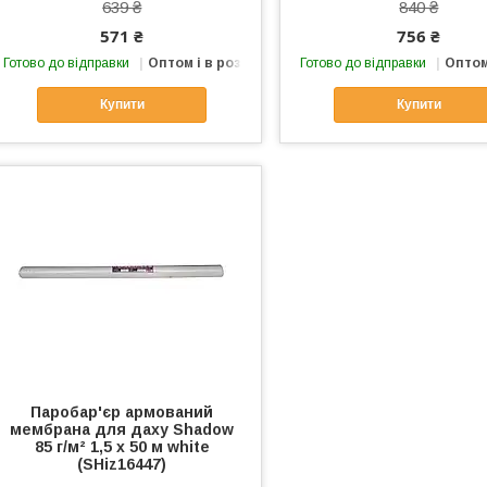
639 ₴
840 ₴
571 ₴
756 ₴
Готово до відправки
Оптом і в роздріб
Готово до відправки
Оптом
Купити
Купити
Паробар'єр армований
мембрана для даху Shadow
85 г/м² 1,5 х 50 м white
(SHiz16447)