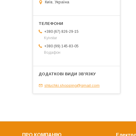
Київ, Україна
+380 (67) 826-29-15
Kyivstar
+380 (99) 145-83-05
Водафон
shtuchki.shopping@gmail.com
ПРО КОМПАНІЮ
Електро