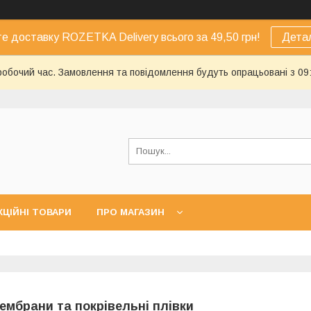
е доставку ROZETKA Delivery всього за 49,50 грн!
Дета
еробочий час. Замовлення та повідомлення будуть опрацьовані з 09
КЦІЙНІ ТОВАРИ
ПРО МАГАЗИН
ембрани та покрівельні плівки