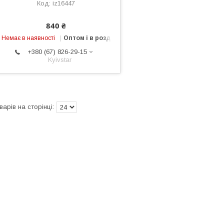
iz16447
840 ₴
Немає в наявності
Оптом і в роздріб
+380 (67) 826-29-15
Kyivstar