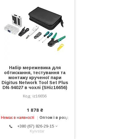
Набір мережевика для
обтискання, тестування та
монтажу крученої пари
Digitus Network Tool Set Plus
DN-94027 в чохлі (SHiz16656)
iz16656
1 878 ₴
Немає в наявності
Оптом і в роздріб
+380 (67) 826-29-15
Kyivstar