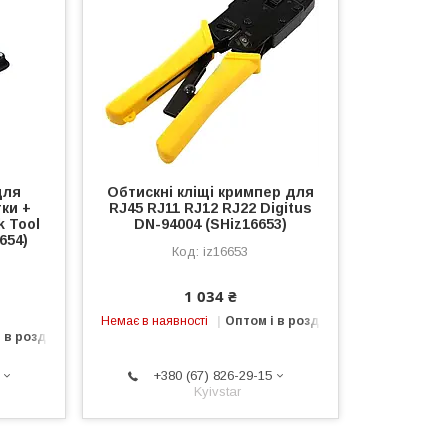
для
Обтискні кліщі кримпер для
ки +
RJ45 RJ11 RJ12 RJ22 Digitus
k Tool
DN-94004 (SHiz16653)
654)
iz16653
1 034 ₴
Немає в наявності
Оптом і в роздріб
 в роздріб
+380 (67) 826-29-15
Kyivstar