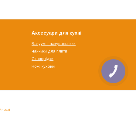
Аксесуари для кухні
Вакуумні пакувальники
Чайники для плити
Сковорідки
Ножі кухонні
йності