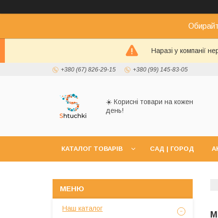
Обирайт
Наразі у компанії н
+380 (67) 826-29-15
+380 (99) 145-83-05
☀️ Корисні товари на кожен
день!
КАТАЛОГ ТОВАРІВ
САД | ГОРОД
А
Наш каталог
М