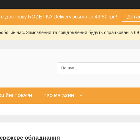
е доставку ROZETKA Delivery всього за 49,50 грн!
Дета
еробочий час. Замовлення та повідомлення будуть опрацьовані з 09
КЦІЙНІ ТОВАРИ
ПРО МАГАЗИН
ережеве обладнання