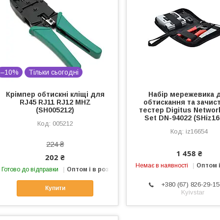
–10%
Тільки сьогодні
Крімпер обтискні кліщі для
Набір мережевика 
RJ45 RJ11 RJ12 MHZ
обтискання та зачист
(SH005212)
тестер Digitus Networ
Set DN-94022 (SHiz16
005212
iz16654
224 ₴
1 458 ₴
202 ₴
Немає в наявності
Оптом і
Готово до відправки
Оптом і в роздріб
+380 (67) 826-29-15
Купити
Kyivstar