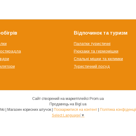
обігрів
Відпочинок та туризм
ілки
Палатки туристичні
ростирадла
Рюкзаки та гермомішки
овдри
Спальні мішки та килимки
илятори
Туристичний посуд
Сайт створений на маркетплейсі
Prom.ua
Продавець на Bigl.ua
Shtuchki | Магазин корисних штучок |
Поскаржитися на контент
|
Політика конфіденці
Select Language
▼