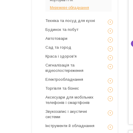
ноутбуків і ПК
Мережеве обладнання
Техніка та посуд для кухні
Будинок та побут
Автотовари
Сад та город
Краса і здоров'я
Сигналізація та
відеоспостереження
Електрообладнання
Торгівля та бізнес
Аксесуари для мобільних
телефонів і смартфонів
Звукозапис і акустичні
системи
Інструменти й обладнання