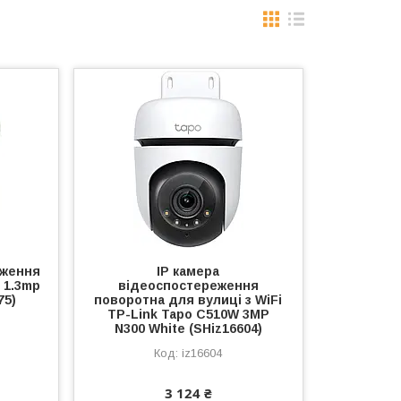
еження
IP камера
 1.3mp
відеоспостереження
75)
поворотна для вулиці з WiFi
TP-Link Tapo C510W 3MP
N300 White (SHiz16604)
iz16604
3 124 ₴