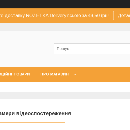
е доставку ROZETKA Delivery всього за 49,50 грн!
Дета
КЦІЙНІ ТОВАРИ
ПРО МАГАЗИН
амери відеоспостереження