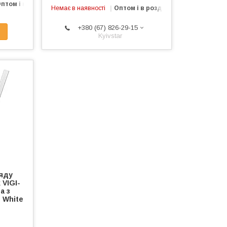
птом і в роздріб
Немає в наявності
Оптом і в роздріб
+380 (67) 826-29-15
Kyivstar
ляду
 VIGI-
а з
 White