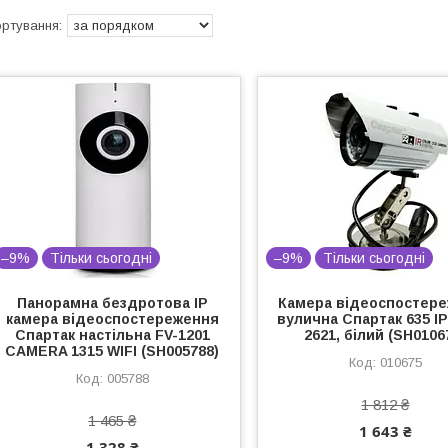
–9%
Тільки сьогодні
–9%
Тільки сьогодні
Панорамна бездротова IP
Камера відеоспостер
камера відеоспостереження
вулична Спартак 635 IP
Спартак настільна FV-1201
2621, білий (SH0106
CAMERA 1315 WIFI (SH005788)
010675
005788
1 812 ₴
1 465 ₴
1 643 ₴
1 328 ₴