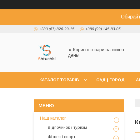
Обирайт
+380 (67) 826-29-15
+380 (99) 145-83-05
☀️ Корисні товари на кожен
день!
КАТАЛОГ ТОВАРІВ
САД | ГОРОД
А
Наш каталог
К
Відпочинок і туризм
Фітнес і спорт