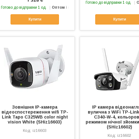
Готово до відправки 1 од.
О
Готово до відправки 1 од.
Оптом і в роздріб
Купити
Купити
Зовнішня IP-камера
IP камера відеонаг
відеоспостереження wifi TP-
вулична з WiFi TP-Link
Link Tapo C325WB color night
С340-W-4, кольоров
vision White (SHiz16603)
режимом нічної зйомки
(SHiz16602)
iz16603
iz16602