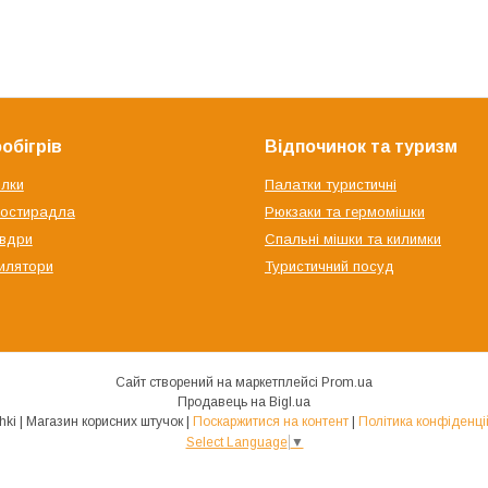
обігрів
Відпочинок та туризм
ілки
Палатки туристичні
ростирадла
Рюкзаки та гермомішки
овдри
Спальні мішки та килимки
илятори
Туристичний посуд
Сайт створений на маркетплейсі
Prom.ua
Продавець на Bigl.ua
Shtuchki | Магазин корисних штучок |
Поскаржитися на контент
|
Політика конфіденці
Select Language
▼