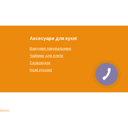
Аксесуари для кухні
Вакуумні пакувальники
Чайники для плити
Сковорідки
Ножі кухонні
йності