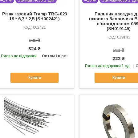
–17%
Залишилось 2 дні
–15%
Залишилось 2 дн
Різак газовий Tramp TRG-023
Пальник насадка д
19 * 6,7 * 2,5 (SH002421)
газового балончика B
п'єзопідпалом 05
002421
(SH019145)
019145
389 ₴
324 ₴
261 ₴
Готово до відправки
Оптом і в роздріб
222 ₴
Готово до відправки 1 од.
О
Купити
Купити