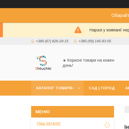
Обирайт
Наразі у компанії н
+380 (67) 826-29-15
+380 (99) 145-83-05
☀️ Корисні товари на кожен
день!
КАТАЛОГ ТОВАРІВ
САД | ГОРОД
А
Наш каталог
І