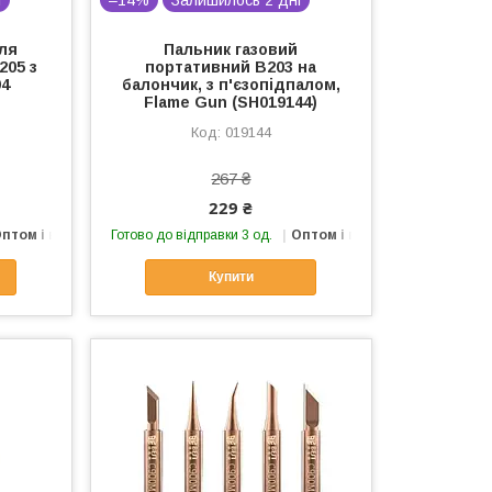
і
–14%
Залишилось 2 дні
ля
Пальник газовий
205 з
портативний B203 на
94
балончик, з п'єзопідпалом,
Flame Gun (SH019144)
019144
267 ₴
229 ₴
птом і в роздріб
Готово до відправки 3 од.
Оптом і в роздріб
Купити