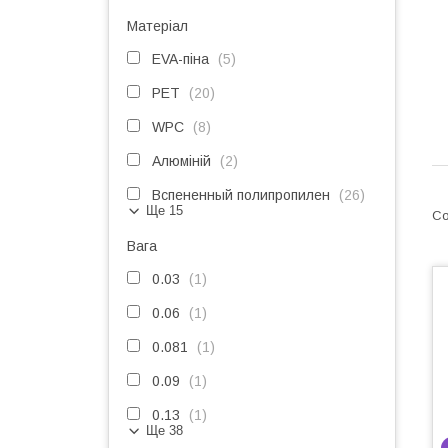
Матеріал
EVA-піна
5
PET
20
WPC
8
Алюміній
2
Вспененный полипропилен
26
Ще 15
Вага
0.03
1
0.06
1
0.081
1
0.09
1
0.13
1
Ще 38