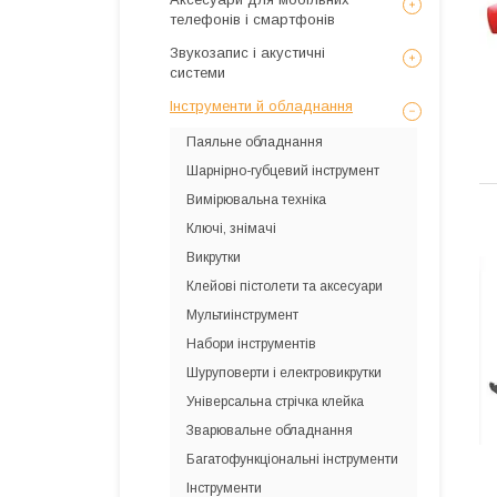
телефонів і смартфонів
Звукозапис і акустичні
системи
Інструменти й обладнання
Паяльне обладнання
Шарнірно-губцевий інструмент
Вимірювальна техніка
Ключі, знімачі
Викрутки
Клейові пістолети та аксесуари
Мультиінструмент
Набори інструментів
Шуруповерти і електровикрутки
Універсальна стрічка клейка
Зварювальне обладнання
Багатофункціональні інструменти
Інструменти