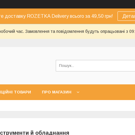
е доставку ROZETKA Delivery всього за 49,50 грн!
Дета
еробочий час. Замовлення та повідомлення будуть опрацьовані з 09
КЦІЙНІ ТОВАРИ
ПРО МАГАЗИН
нструменти й обладнання