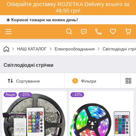
Обирайте доставку ROZETKA Delivery всього за
49,50 грн!
☀️ Корисні товари на кожен день!
НАШ КАТАЛОГ
Електрообладнання
Світлодіодні стрі
Світлодіодні стрічки
Сортування
0
Фільтри
Акція
–15%
–10%