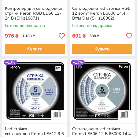
Контролер для світлодіодної
Світлодіодна led стрічка RGB
стрічки Feron RGB LD56 12-
12 вольт Feron LS606 14.4
24 В (SHiz16871)
Вт/м 5 м (SHiz16962)
Готово до відправки
Готово до відправки
976
601
₴
₴
1 108 ₴
688 ₴
Купити
Купити
–13%
–13%
Led стрічка
Світлодіодна led стрічка
світлодіодна Feron LS612 9.6
Feron LS606 12 В 6500К 14.4