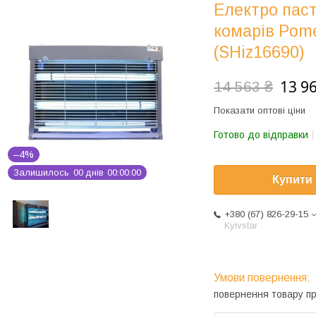
Електро паст
комарів Pome
(SHiz16690)
13 9
14 563 ₴
Показати оптові ціни
Готово до відправки
–4%
Залишилось
0
0
днів
0
0
0
0
0
0
Купити
+380 (67) 826-29-15
Kyivstar
повернення товару п