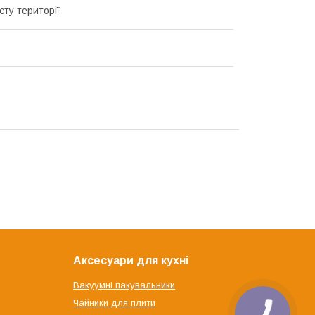
сту території
Аксесуари для кухні
Вакуумні пакувальники
Чайники для плити