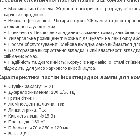
Максимальна безпека: Жодного електричного розряду або шкід
харчових продуктів.
Висока ефективність: Чотири потужні УФ-лампи та двосторон
охоплення та улов комах.
Гігієнічність: Виключає випадання спійманих комах, запобігаю
Універсальне розміщення: Можна підвішувати на ланцюжку або
Просте обслуговування: Клейова вкладка легко виймається для
Багаторазове використання вкладки: Липкі властивості вкладки
спійманих комах.
Надійність та довговічність: Корпус із нержавіючої сталі стійки
підходить для умов харчового виробництва.
Характеристики пастки інсектицидної лампи для ко
Ступінь захисту: IP 21
Джерело живлення: 230 В/50 Гц
Грати сітки: Ні
Люмінесцентна лампа: Так
Липка стрічка: Так
Кількість ламп: 4x15 Вт
Площа дії: 160 м²
Габарити: 470 x 350 x 120 мм
Вага: 3,5 кг