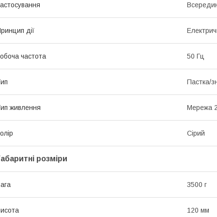
астосування
Всередин
ринцип дії
Електрич
обоча частота
50 Гц
ип
Пастка/з
ип живлення
Мережа 2
олір
Сірий
Габаритні розміри
ага
3500 г
исота
120 мм