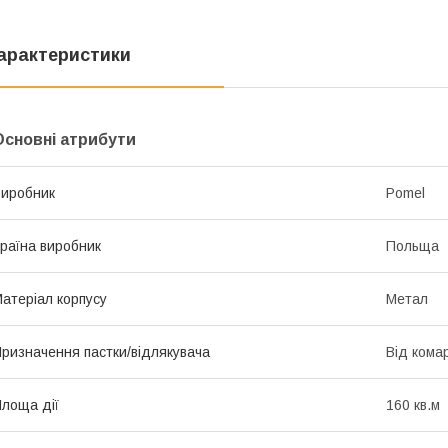
арактеристики
Основні атрибути
иробник
Pomel
раїна виробник
Польща
атеріал корпусу
Метал
ризначення пастки/відлякувача
Від комар
лоща дії
160 кв.м