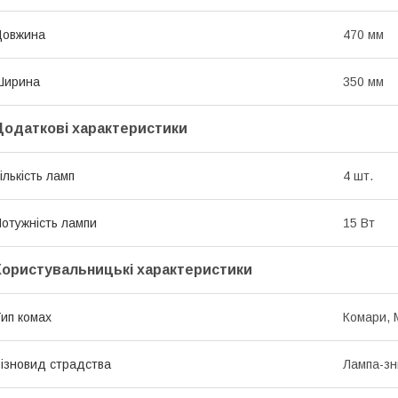
Довжина
470 мм
Ширина
350 мм
Додаткові характеристики
ількість ламп
4 шт.
отужність лампи
15 Вт
Користувальницькі характеристики
ип комах
Комари, 
ізновид страдства
Лампа-з