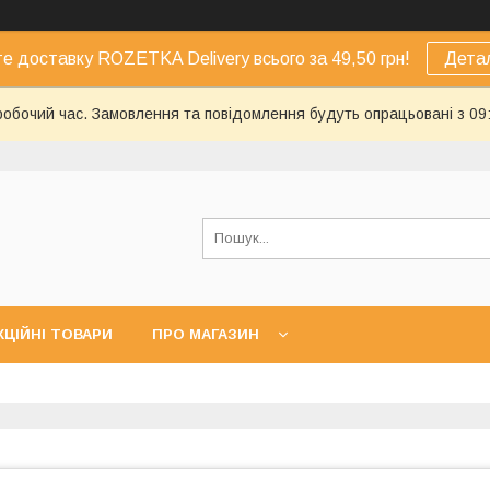
е доставку ROZETKA Delivery всього за 49,50 грн!
Дета
еробочий час. Замовлення та повідомлення будуть опрацьовані з 09
КЦІЙНІ ТОВАРИ
ПРО МАГАЗИН