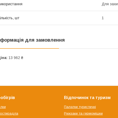
икористання
Для захи
ількість, шт
1
нформація для замовлення
іна:
13 962 ₴
обігрів
Відпочинок та туризм
ілки
Палатки туристичні
ростирадла
Рюкзаки та гермомішки