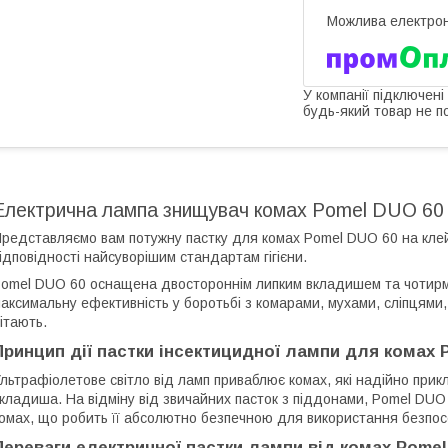
У компанії підключені
будь-який товар не п
Електрична лампа знищувач комах Pomel DUO 60 В
редставляємо вам потужну пастку для комах Pomel DUO 60 на клей
ідповідності найсуворішим стандартам гігієни.
omel DUO 60 оснащена двостороннім липким вкладишем та чотирм
аксимальну ефективність у боротьбі з комарами, мухами, сліпцями
ітають.
Принцип дії пастки інсектицидної лампи для комах 
льтрафіолетове світло від ламп приваблює комах, які надійно при
кладиша. На відміну від звичайних пасток з піддонами, Pomel DU
омах, що робить її абсолютно безпечною для використання безпо
Переваги електричної пастки лампи від комах Pome