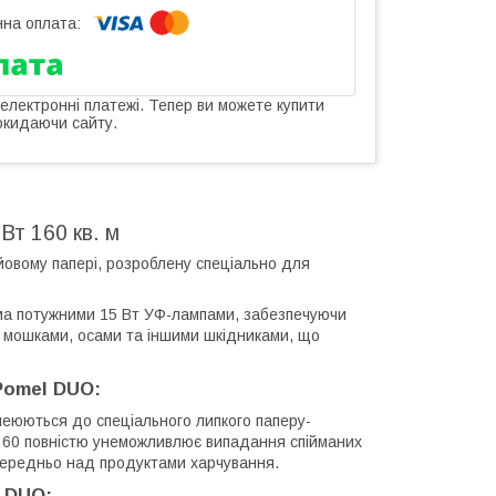
 електронні платежі. Тепер ви можете купити
окидаючи сайту.
т 160 кв. м
овому папері, розроблену спеціально для
а потужними 15 Вт УФ-лампами, забезпечуючи
, мошками, осами та іншими шкідниками, що
Pomel DUO:
клеюються до спеціального липкого паперу-
O 60 повністю унеможливлює випадання спійманих
середньо над продуктами харчування.
l DUO: