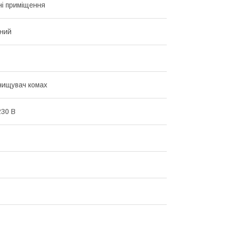
і приміщення
ний
нищувач комах
30 В