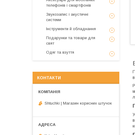
телефонів і смартфонів
Звукозапис і акустичні
системи
Інструменти й обладнання
Подарунки та товари для
свят
Одяг та взуття
П
в
КОНТАКТИ
P
м
л
Shtuchki | Магазин корисних штучок
У
в
к