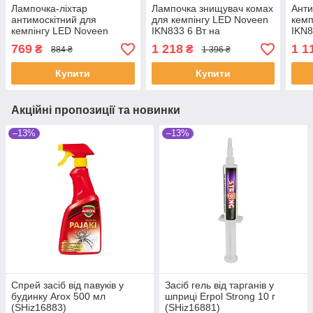
Лампочка-ліхтар
Лампочка знищувач комах
Анти
антимоскітний для
для кемпінгу LED Noveen
кемп
кемпінгу LED Noveen
IKN833 6 Вт на
IKN8
IKN853 6 Вт на
батарейках (SHiz16713)
акум
769
1 218
1 1
₴
₴
884 ₴
1 396 ₴
батарейках (SHiz16716)
Купити
Купити
Акційні пропозиції та новинки
–13%
–13%
Спрей засіб від павуків у
Засіб гель від тарганів у
будинку Arox 500 мл
шприці Erpol Strong 10 г
(SHiz16883)
(SHiz16881)