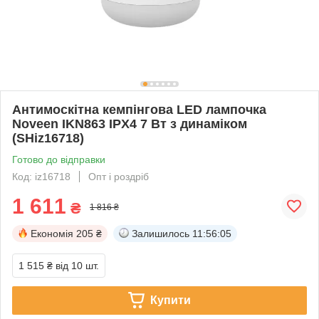
Антимоскітна кемпінгова LED лампочка
Noveen IKN863 IPХ4 7 Вт з динаміком
(SHiz16718)
Готово до відправки
Код: iz16718
Опт і роздріб
1 611
₴
1 816 ₴
Економія
205 ₴
Залишилось
11:56:04
1 515 ₴
від 10 шт.
Купити