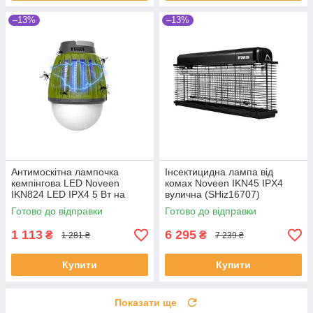
–13%
–13%
Антимоскітна лампочка
Інсектицидна лампа від
кемпінгова LED Noveen
комах Noveen IKN45 IPX4
IKN824 LED IPХ4 5 Вт на
вулична (SHiz16707)
акумуляторі (SHiz16712)
Готово до відправки
Готово до відправки
1 113
6 295
₴
₴
1 281 ₴
7 239 ₴
Купити
Купити
Показати ще