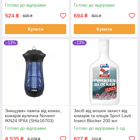
Готово до відправки
Готово до відправки
524
694
₴
₴
605 ₴
801 ₴
Купити
Купити
–13%
–13%
Знищувач лампа від комах,
Засіб від мошок захист від
комарів вулична Noveen
комарів та кліщів Sport Lavit
IKN24 IPX4 (SHiz16703)
Insect Blocker 200 мл
(SHiz14433)
Готово до відправки
Готово до відправки 3 од.
4 535
627
₴
₴
5 228 ₴
722 ₴