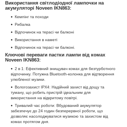
Використання світлодіодної лампочки на
акумуляторі Noveen IKN863:
Кемпінг та походи
Рибалка
Відпочинок на терасі чи балконі
Використання в наметі
Відпочинок на терасі чи балконі.
Ключові переваги пастки лампи від комах
Noveen IKN863:
2 в 1: Ефективний знищувач комах для безтурботного
відпочинку. Потужна Bluetooth-колонка для відтворення
улюбленої музики.
Вологозахист IPX4: Надійний захист від дощу та
туману, що робить пристрій ідеальним для
використання на відкритому повітрі.
Тривалий час роботи: Вбудований акумулятор
забезпечує до 24 годин безперервної роботи, що
дозволяє насолоджуватися музикою та захистом від
комах протягом дня.