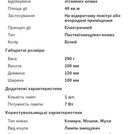
відлякувача
літаючих комах
Площа дії
40 кв.м
Застосування
На відкритому повітрі або
всередині приміщення
Принцип дії
Електричний
Тип
Пастка/знищувач комах
Колір
Білий
Габаритні розміри
Вага
290 г
Висота
100 мм
Довжина
120 мм
Ширина
100 мм
Додаткові характеристики
Кількість ламп
1 шт.
Потужність лампи
7 Вт
Користувальницькі характеристики
Тип комах
Комари, Мошки, Мухи
Вид кошти
Лампа-знищувач