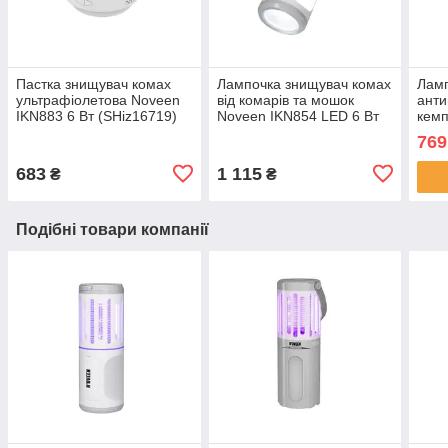
Пастка знищувач комах
Лампочка знищувач комах
Ламп
ультрафіолетова Noveen
від комарів та мошок
анти
IKN883 6 Вт (SHiz16719)
Noveen IKN854 LED 6 Вт
кемп
акумуляторна (SHiz16717)
IKN8
769
бата
683
1 115
₴
₴
Подібні товари компанії