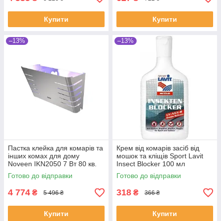
Купити
Купити
–13%
–13%
Пастка клейка для комарів та
Крем від комарів засіб від
інших комах для дому
мошок та кліщів Sport Lavit
Noveen IKN2050 7 Вт 80 кв.
Insect Blocker 100 мл
(SHiz16817)
(SHiz14435)
Готово до відправки
Готово до відправки
4 774
318
₴
₴
5 496 ₴
366 ₴
Купити
Купити