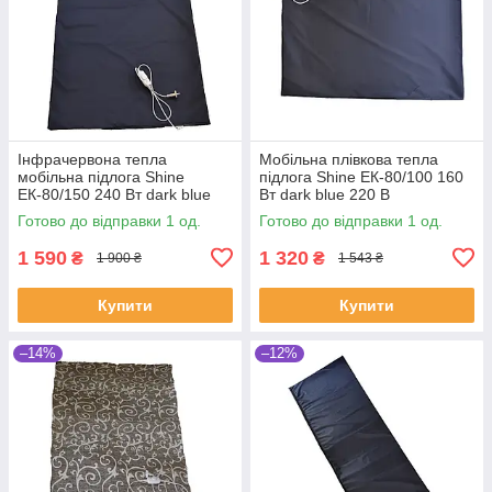
Інфрачервона тепла
Мобільна плівкова тепла
мобільна підлога Shine
підлога Shine ЕК-80/100 160
ЕК-80/150 240 Вт dark blue
Вт dark blue 220 В
220 В (SHiz16578)
(SHiz16577)
Готово до відправки 1 од.
Готово до відправки 1 од.
1 590
1 320
₴
₴
1 900 ₴
1 543 ₴
Купити
Купити
–14%
–12%