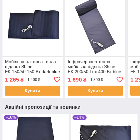
Мобільна плівкова тепла
Інфрачервона тепла
Інфр
підлога Shine
мобільна підлога Shine
мобі
ЕК-150/50 150 Вт dark blue
ЕК-200/50 Lux 400 Вт blue
ЕК-1
220 В (SHiz16151)
220 В (SHiz16173)
220 
1 265
1 690
1 2
₴
₴
1 400 ₴
1 890 ₴
Купити
Купити
Акційні пропозиції та новинки
–16%
–14%