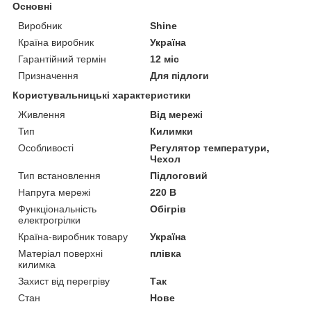
Основні
Виробник
Shine
Країна виробник
Україна
Гарантійний термін
12 міс
Призначення
Для підлоги
Користувальницькі характеристики
Живлення
Від мережі
Тип
Килимки
Особливості
Регулятор температури,
Чехол
Тип встановлення
Підлоговий
Напруга мережі
220 В
Функціональність
Обігрів
електрогрілки
Країна-виробник товару
Україна
Матеріал поверхні
плівка
килимка
Захист від перегріву
Так
Стан
Нове