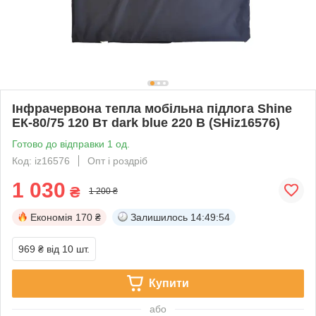
Інфрачервона тепла мобільна підлога Shine
ЕК-80/75 120 Вт dark blue 220 В (SHiz16576)
Готово до відправки 1 од.
Код: iz16576
Опт і роздріб
1 030
₴
1 200 ₴
Економія
170 ₴
Залишилось
14:49:53
969 ₴
від 10 шт.
Купити
або