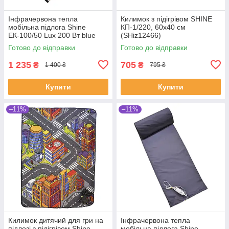
Інфрачервона тепла
Килимок з підігрівом SHINE
мобільна підлога Shine
КП-1/220, 60х40 см
ЕК-100/50 Lux 200 Вт blue
(SHiz12466)
220 В (SHiz16171)
Готово до відправки
Готово до відправки
1 235
705
₴
₴
1 400 ₴
795 ₴
Купити
Купити
–11%
–11%
Килимок дитячий для гри на
Інфрачервона тепла
підлозі з підігрівом Shine
мобільна підлога Shine