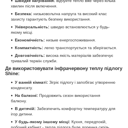
Швидке нагрівання:
відчуйте тепло вже через кілька
хвилин після включення.
Безпека:
низьковольтна напруга та високий клас
захисту гарантують безпеку використання.
Універсальність:
швидко встановлюється у будь-
якому місці.
Економічність:
низьке енергоспоживання.
Компактність:
легко транспортується та зберігається.
Довговічність:
висока якість матеріалів забезпечує
тривалий термін служби.
Де використовувати інфрачервону теплу підлогу
Shine:
У ванній кімнаті:
Зігріє підлогу і запобігає утворенню
конденсату.
На балконі:
Продовжить сезон використання
балкону.
В дитячій:
Забезпечить комфортну температуру для
ігор дитини.
У будь-якому іншому місці:
Кухня, передпокій,
робочий кабінет - тепла підлога буде доречна скрізь.