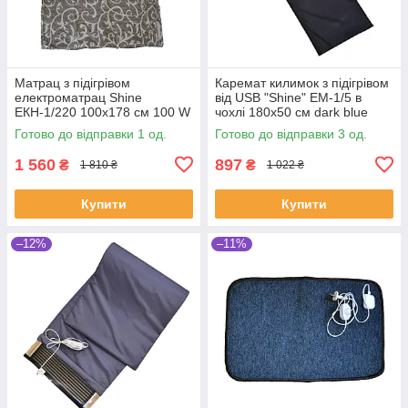
Матрац з підігрівом
Каремат килимок з підігрівом
електроматрац Shine
від USB "Shine" ЕМ-1/5 в
ЕКН-1/220 100х178 см 100 W
чохлі 180х50 см dark blue
(SHiz15177)
(SHiz15062)
Готово до відправки 1 од.
Готово до відправки 3 од.
1 560
897
₴
₴
1 810 ₴
1 022 ₴
Купити
Купити
–12%
–11%