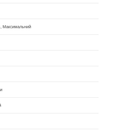
, Максимальний
ки
й