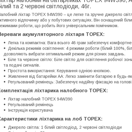
Ліхтар налобний на батарейках TOPEX 94W390, AAx
білий та 2 червоні світлодіоди, 46г.
алобний ліхтар TOPEX 94W390 – це легке та зручне джерело світла,
ктивного відпочинку або у побутових ситуаціях. Він оснащений біл
ежимами роботи, що робить його універсальним помічником.
Переваги акумуляторного ліхтаря TOPEX:
Легка та компактна: Вага всього 46 грам забезпечує комфортне
Декілька режимів освітлення: 4 режими роботи (білий 100%, бі
дозволяють вибрати оптимальний режим для різних завдань.
Біле та червоне світло: Біле світло для освітлення робочої зо
та подачі сигналів.
Простота використання: Керування однією кнопкою.
Живлення від батарейки AA: Легко замінити батарею в будь-яко
Регульований ремінець: Забезпечує надійну фіксацію на голові
Комплектація ліхтарика налобного TOPEX:
Ліхтар налобний TOPEX 94W390
Регульований ремінець
Інструкція користувача
Характеристики ліхтарика на лоб TOPEX:
Джерело світла: 1 білий світлодіод, 2 червоні світлодіоди