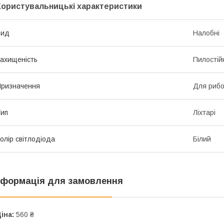
Користувальницькі характеристики
Вид
Налобні
ахищеність
Пилостійк
ризначення
Для рибо
ип
Ліхтарі
олір світлодіода
Білий
нформація для замовлення
іна:
560 ₴