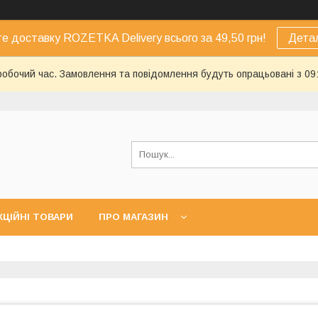
е доставку ROZETKA Delivery всього за 49,50 грн!
Дета
еробочий час. Замовлення та повідомлення будуть опрацьовані з 09
КЦІЙНІ ТОВАРИ
ПРО МАГАЗИН