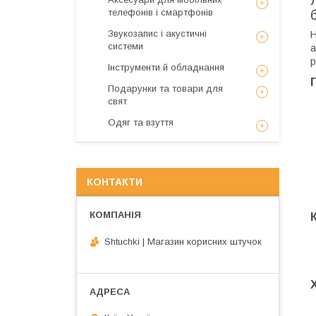
телефонів і смартфонів
Звукозапис і акустичні
Н
системи
а
р
Інструменти й обладнання
Подарунки та товари для
свят
Одяг та взуття
КОНТАКТИ
Shtuchki | Магазин корисних штучок