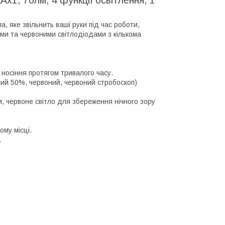
1, 70лм, 4 функції освітлення, 1
 яке звільнить ваші руки під час роботи,
ими та червоними світлодіодами з кількома
 носіння протягом тривалого часу.
лий 50%, червоний, червоний стробоскоп)
ни, червоне світло для збереження нічного зору
му місці.
.