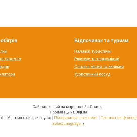
обігрів
Відпочинок та туризм
ілки
Палатки туристичні
ростирадла
Рюкзаки та гермомішки
овдри
Спальні мішки та килимки
илятори
Туристичний посуд
Сайт створений на маркетплейсі
Prom.ua
Продавець на Bigl.ua
Shtuchki | Магазин корисних штучок |
Поскаржитися на контент
|
Політика конфіденці
Select Language
▼