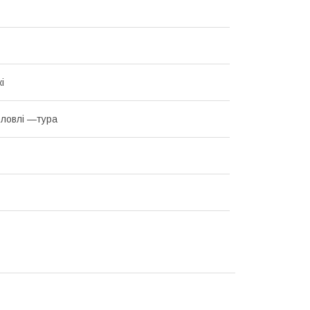
і
ловлі —тура