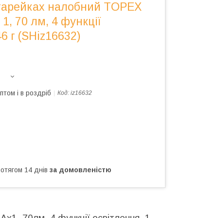
атарейках налобний TOPEX
1, 70 лм, 4 функції
6 г (SHiz16632)
птом і в роздріб
Код:
iz16632
ротягом 14 днів
за домовленістю