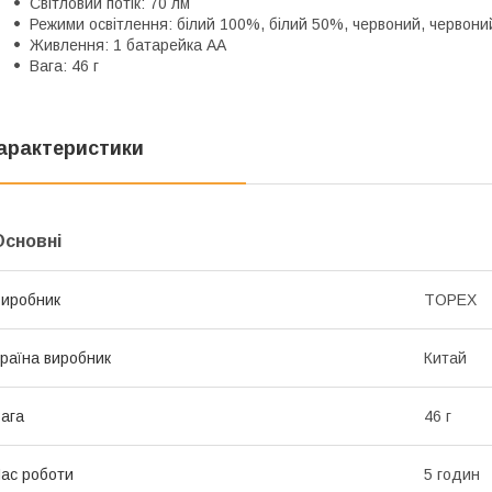
Світловий потік: 70 лм
Режими освітлення: білий 100%, білий 50%, червоний, червони
Живлення: 1 батарейка AA
Вага: 46 г
арактеристики
Основні
иробник
TOPEX
раїна виробник
Китай
ага
46 г
ас роботи
5 годин