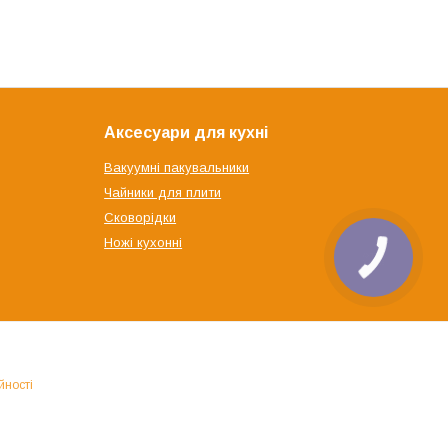
Аксесуари для кухні
Вакуумні пакувальники
Чайники для плити
Сковорідки
Ножі кухонні
йності