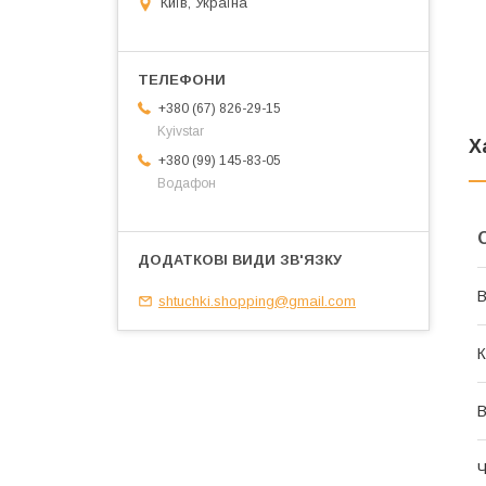
Київ, Україна
+380 (67) 826-29-15
Kyivstar
Х
+380 (99) 145-83-05
Водафон
В
shtuchki.shopping@gmail.com
К
В
Ч