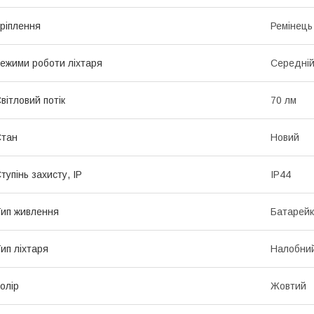
ріплення
Ремінець
ежими роботи ліхтаря
Середній
вітловий потік
70 лм
Стан
Новий
тупінь захисту, IP
IP44
ип живлення
Батарей
ип ліхтаря
Налобни
олір
Жовтий