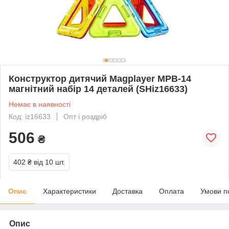
Конструктор дитячий Magplayer MPB-14
магнітний набір 14 деталей (SHiz16633)
Немає в наявності
Код: iz16633
Опт і роздріб
506
₴
402 ₴
від 10 шт.
Опис
Характеристики
Доставка
Оплата
Умови п
Опис