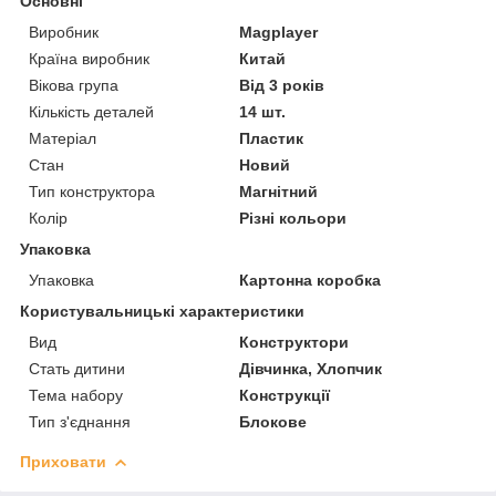
Основні
Виробник
Magplayer
Країна виробник
Китай
Вікова група
Від 3 років
Кількість деталей
14 шт.
Матеріал
Пластик
Стан
Новий
Тип конструктора
Магнітний
Колір
Різні кольори
Упаковка
Упаковка
Картонна коробка
Користувальницькі характеристики
Вид
Конструктори
Стать дитини
Дівчинка, Хлопчик
Тема набору
Конструкції
Тип з'єднання
Блокове
Приховати