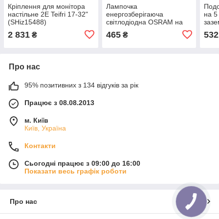
Кріплення для монітора
Лампочка
Под
настільне 2E Teifri 17-32"
енергозберігаюча
на 5
(SHiz15488)
світлодіодна OSRAM на
заз
пульті E27 LED 9 Вт 2 шт.
3 м 
2 831
465
532
₴
₴
(SHiz15530)
Про нас
95% позитивних з 134 відгуків за рік
Працює з 08.08.2013
м. Київ
Київ, Україна
Контакти
Сьогодні працює з 09:00 до 16:00
Показати весь графік роботи
Про нас
КНОПКА
ЗВ'ЯЗКУ