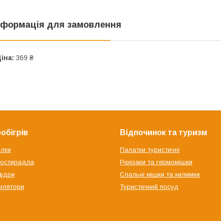
нформація для замовлення
іна:
369 ₴
обігрів
Відпочинок та туризм
ілки
Палатки туристичні
ростирадла
Рюкзаки та гермомішки
овдри
Спальні мішки та килимки
илятори
Туристичний посуд