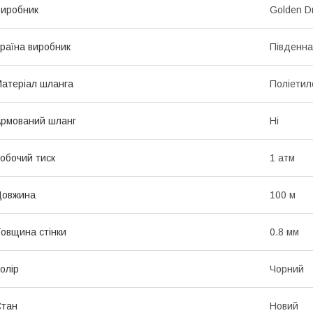
иробник
Golden D
раїна виробник
Південна
атеріал шланга
Поліетил
рмований шланг
Ні
обочий тиск
1 атм
Довжина
100 м
овщина стінки
0.8 мм
олір
Чорний
Стан
Новий