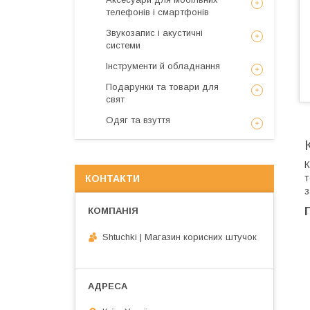
телефонів і смартфонів
Звукозапис і акустичні
системи
Інструменти й обладнання
Подарунки та товари для
свят
Одяг та взуття
К
т
КОНТАКТИ
з
Shtuchki | Магазин корисних штучок