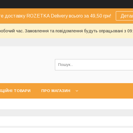
е доставку ROZETKA Delivery всього за 49,50 грн!
Дета
еробочий час. Замовлення та повідомлення будуть опрацьовані з 09
КЦІЙНІ ТОВАРИ
ПРО МАГАЗИН