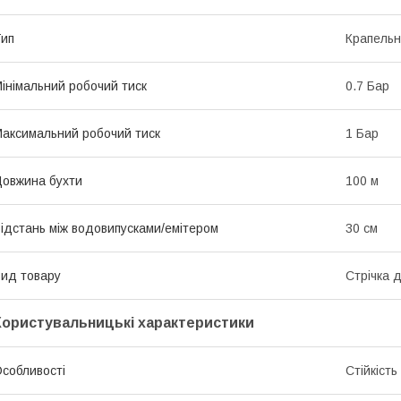
ип
Крапельн
інімальний робочий тиск
0.7 Бар
аксимальний робочий тиск
1 Бар
овжина бухти
100 м
ідстань між водовипусками/емітером
30 см
ид товару
Стрічка 
Користувальницькі характеристики
собливості
Стійкіст