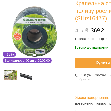
Крапельна ст
поливу росл
(SHiz16477)
369 ₴
417 ₴
Показати оптові ціни
Готово до відправки
–12%
Залишилось
0
0
днів
0
0
0
0
0
0
Купити
+380 (67) 826-29-15
Kyivstar
повернення товару п