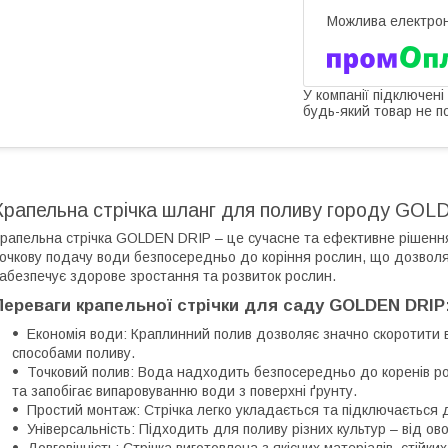
У компанії підключені
будь-який товар не п
Крапельна стрічка шланг для поливу городу GOL
рапельна стрічка GOLDEN DRIP – це сучасне та ефективне рішення
очкову подачу води безпосередньо до коріння рослин, що дозволяє
абезпечує здорове зростання та розвиток рослин.
Переваги крапельної стрічки для саду GOLDEN DRIP
Економія води: Краплинний полив дозволяє значно скоротити в
способами поливу.
Точковий полив: Вода надходить безпосередньо до коренів ро
та запобігає випаровуванню води з поверхні ґрунту.
Простий монтаж: Стрічка легко укладається та підключається
Універсальність: Підходить для поливу різних культур – від овочі
Довговічність: Стрічка виготовлена з якісних матеріалів, стій