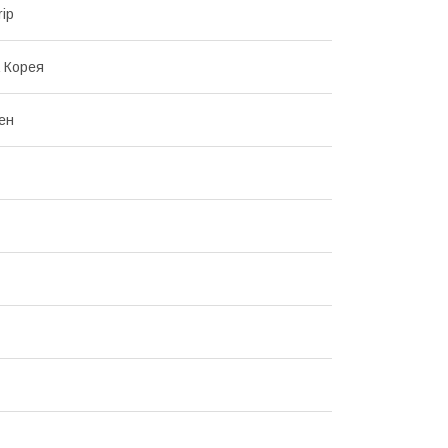
rip
 Корея
ен