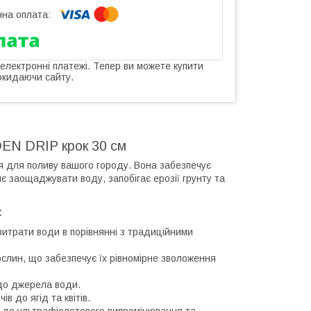
 електронні платежі. Тепер ви можете купити
окидаючи сайту.
DEN DRIP крок 30 см
 для поливу вашого городу. Вона забезпечує
 заощаджувати воду, запобігає ерозії грунту та
:
итрати води в порівнянні з традиційними
слин, що забезпечує їх рівномірне зволоження
 до джерела води.
в до ягід та квітів.
ких до ультрафіолетового випромінювання та