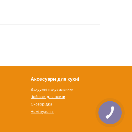
Аксесуари для кухні
Вакуумні пакувальники
Чайники для плити
Сковорідки
Ножі кухонні