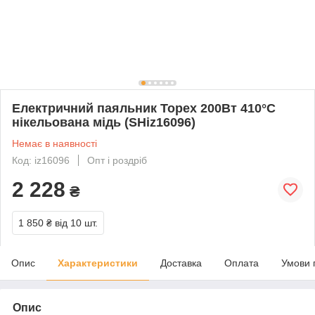
Електричний паяльник Topex 200Вт 410°C
нікельована мідь (SHiz16096)
Немає в наявності
Код: iz16096
Опт і роздріб
2 228
₴
1 850 ₴
від 10 шт.
Опис
Характеристики
Доставка
Оплата
Умови 
Опис