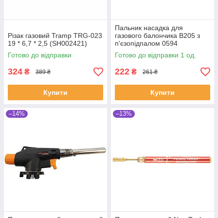
Пальник насадка для
Різак газовий Tramp TRG-023
газового балончика B205 з
19 * 6,7 * 2,5 (SH002421)
п'єзопідпалом 0594
(SH019145)
Готово до відправки
Готово до відправки 1 од.
324
222
₴
₴
389 ₴
261 ₴
Купити
Купити
–14%
–13%