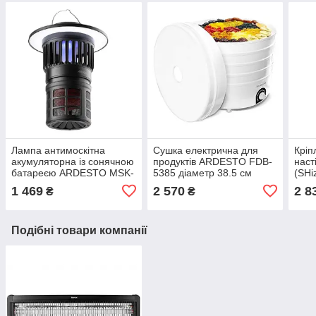
Лампа антимоскітна
Сушка електрична для
Кріп
акумуляторна із сонячною
продуктів ARDESTO FDB-
наст
батареєю ARDESTO MSK-
5385 діаметр 38.5 см
(SHi
SB3555 Black (SHiz15504)
520Вт White (SHiz15496)
1 469
2 570
2 8
₴
₴
Подібні товари компанії