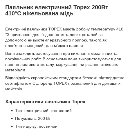
Паяльник електричний Topex 200Вт
410°C нікельована мідь
Електричні паяльники TOPEX мають робочу температуру 410
°З призначені для з'єднання металевих деталей за
допомогою низькотемпературного припою, такого як
олов'яно-свинцевий, для м'якого паяння.
Вони знаходять застосування при виконанні механічних та
покрівельних робіт. В основному вони використовуються для
паяння листового металу, маркування чи різання вінілових
матеріалів.
Відповідність європейським стандартам безпеки підтверджено
сертифікатом CE. Бренд TOPEX призначений для домашніх
майстрів.
Характеристики паяльника Topex:
Тип: електричний, контактний
Потужність: 200 Вт
Тип нагріву: постійний