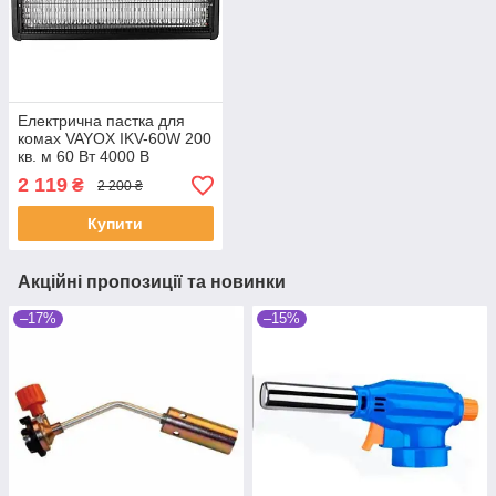
Електрична пастка для
комах VAYOX IKV-60W 200
кв. м 60 Вт 4000 В
(SHiz16841)
2 119
₴
2 200 ₴
Купити
Акційні пропозиції та новинки
–17%
–15%