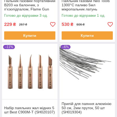
Пальник газовий портативний
Паяльник газовий Neo Tools
B203 на балончик, з
1300°C паливо 5мл
п'єзопідпалом, Flame Gun
мікропальник латунь
(SH019144)
(SHiz16094)
Готово до відправки 3 од.
Готово до відправки 1 од.
229
530
₴
₴
267 ₴
606 ₴
Купити
Купити
–11%
–6%
Припій для паяння алюмінію
Набір паяльних жал мідних 5
50 см, 2мм пруток, 50 шт
шт Best C900M-T (SH020107)
(SH019304)