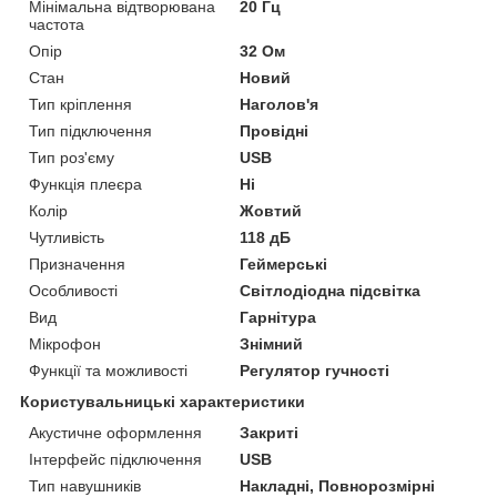
Мінімальна відтворювана
20 Гц
частота
Опір
32 Ом
Стан
Новий
Тип кріплення
Наголов'я
Тип підключення
Провідні
Тип роз'єму
USB
Функція плеєра
Ні
Колір
Жовтий
Чутливість
118 дБ
Призначення
Геймерські
Особливості
Світлодіодна підсвітка
Вид
Гарнітура
Мікрофон
Знімний
Функції та можливості
Регулятор гучності
Користувальницькі характеристики
Акустичне оформлення
Закриті
Інтерфейс підключення
USB
Тип навушників
Накладні, Повнорозмірні