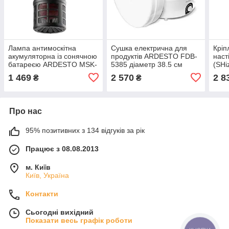
Лампа антимоскітна
Сушка електрична для
Кріп
акумуляторна із сонячною
продуктів ARDESTO FDB-
наст
батареєю ARDESTO MSK-
5385 діаметр 38.5 см
(SHi
SB3555 Black (SHiz15504)
520Вт White (SHiz15496)
1 469
2 570
2 8
₴
₴
Про нас
95% позитивних з 134 відгуків за рік
Працює з 08.08.2013
м. Київ
Київ, Україна
Контакти
Сьогодні вихідний
Показати весь графік роботи