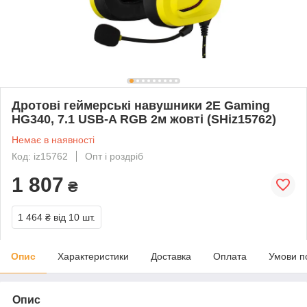
Дротові геймерські навушники 2E Gaming
HG340, 7.1 USB-A RGB 2м жовті (SHiz15762)
Немає в наявності
Код: iz15762
Опт і роздріб
1 807
₴
1 464 ₴
від 10 шт.
Опис
Характеристики
Доставка
Оплата
Умови п
Опис