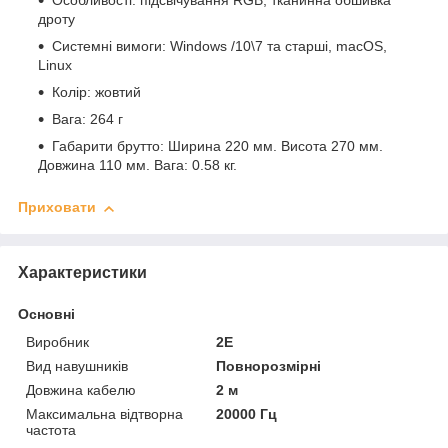
Особливості: підсвічування RGB, тканинна обшивка
дроту
Системні вимоги: Windows /10\7 та старші, macOS,
Linux
Колір: жовтий
Вага: 264 г
Габарити брутто: Ширина 220 мм. Висота 270 мм.
Довжина 110 мм. Вага: 0.58 кг.
Приховати
Характеристики
Основні
Виробник
2E
Вид навушників
Повнорозмірні
Довжина кабелю
2 м
Максимальна відтворна
20000 Гц
частота