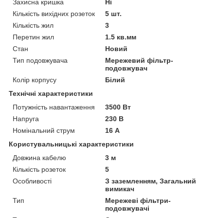
Захисна кришка
Ні
Кількість вихідних розеток
5 шт.
Кількість жил
3
Перетин жил
1.5 кв.мм
Стан
Новий
Тип подовжувача
Мережевий фільтр-
подовжувач
Колір корпусу
Білий
Технічні характеристики
Потужність навантаження
3500 Вт
Напруга
230 В
Номінальний струм
16 А
Користувальницькі характеристики
Довжина кабелю
3 м
Кількість розеток
5
Особливості
З заземленням, Загальний
вимикач
Тип
Мережеві фільтри-
подовжувачі