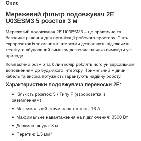
Опис
Мережевий фільтр подовжувач 2E
U03ESM3 5 розеток 3 м
Мережевий подовжувач 2E U03ESM3 – це практичне та
безпечне рішення для організації робочого простору. П'ять
євророзеток із захисними шторками дозволяють підключити
техніку, а вбудований вимикач дозволяє швидко вимкнути усі
прилади.
Компактний розмір та білий колір роблять його універсальним
доповненням до будь-якого інтер'єру. Трижильний мідний
кабель та висока потужність гарантують надійну роботу.
Характеристики подовжувача переноски 2E:
Кількість розеток: 5 / Типу F (євророзетка із
заземленням)
Максимальний струм навантажень: 16 А
Максимальне навантаження на підключення: 3500 Вт
Довжина шнура: 3 м
Перетин: 1.5 мм²