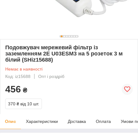
Подовжувач мережевий фільтр із
заземленням 2E U03ESM3 на 5 розеток 3 м
білий (SHiz15688)
Немає в наявності
Код: iz15688
Опт і роздріб
456
₴
370 ₴
від 10 шт.
Опис
Характеристики
Доставка
Оплата
Умови п