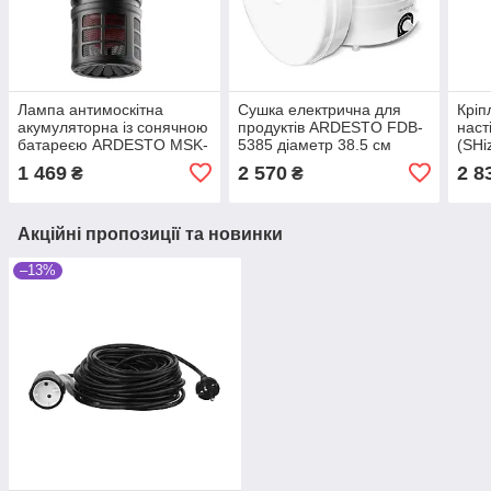
Лампа антимоскітна
Сушка електрична для
Кріп
акумуляторна із сонячною
продуктів ARDESTO FDB-
наст
батареєю ARDESTO MSK-
5385 діаметр 38.5 см
(SHi
SB3555 Black (SHiz15504)
520Вт White (SHiz15496)
1 469
2 570
2 8
₴
₴
Акційні пропозиції та новинки
–13%