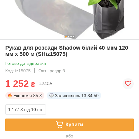
Рукав для розсади Shadow білий 40 мкм 120
мм х 500 м (SHiz15075)
Готово до відправки
Код: iz15075
Опт і роздріб
1 252
₴
1 337 ₴
Економія
85 ₴
Залишилось
13:34:49
1 177 ₴
від 10 шт.
Купити
або