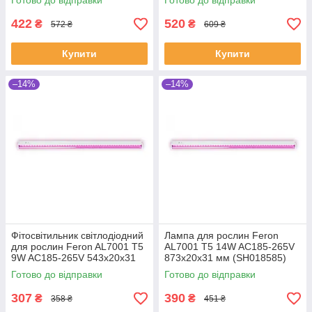
Готово до відправки
Готово до відправки
422
520
₴
₴
572 ₴
609 ₴
Купити
Купити
–14%
–14%
Фітосвітильник світлодіодний
Лампа для рослин Feron
для рослин Feron AL7001 T5
AL7001 T5 14W AC185-265V
9W AC185-265V 543х20х31
873х20х31 мм (SH018585)
мм (SH018584)
Готово до відправки
Готово до відправки
307
390
₴
₴
358 ₴
451 ₴