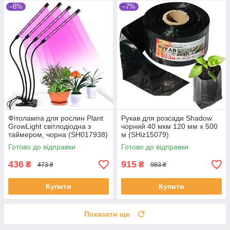
–8%
–7%
Фітолампа для рослин Plant
Рукав для розсади Shadow
GrowLight світлодіодна з
чорний 40 мкм 120 мм х 500
таймером, чорна (SH017938)
м (SHiz15079)
Готово до відправки
Готово до відправки
436
915
₴
₴
473 ₴
983 ₴
Купити
Купити
Показати ще