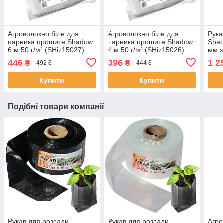
Агроволокно біле для
Агроволокно біле для
Рука
парника прошите Shadow
парника прошите Shadow
Shad
6 м 50 г/м² (SHiz15027)
4 м 50 г/м² (SHiz15026)
мм х
446
396
1 2
₴
₴
492 ₴
444 ₴
Купити
Купити
Подібні товари компанії
Рукав для розсади
Рукав для розсади
Агро