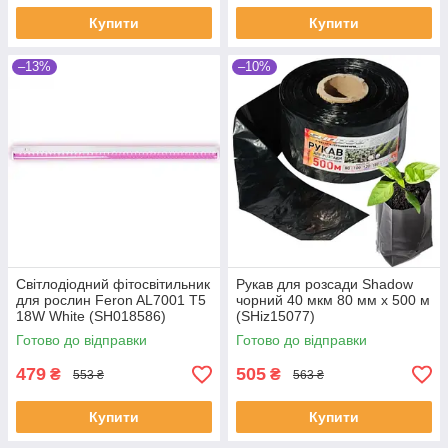
Купити
Купити
–13%
–10%
Світлодіодний фітосвітильник
Рукав для розсади Shadow
для рослин Feron AL7001 T5
чорний 40 мкм 80 мм х 500 м
18W White (SH018586)
(SHiz15077)
Готово до відправки
Готово до відправки
479
505
₴
₴
553 ₴
563 ₴
Купити
Купити