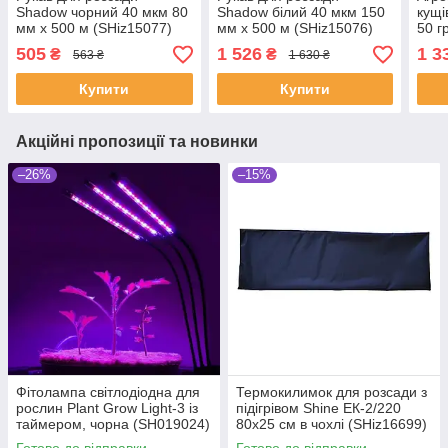
Shadow чорний 40 мкм 80
Shadow білий 40 мкм 150
кущі
мм х 500 м (SHiz15077)
мм х 500 м (SHiz15076)
50 г
(SHi
505
1 526
1 3
₴
₴
563 ₴
1 630 ₴
Купити
Купити
Акційні пропозиції та новинки
–26%
–15%
Фітолампа світлодіодна для
Термокилимок для розсади з
рослин Plant Grow Light-3 із
підігрівом Shine ЕК-2/220
таймером, чорна (SH019024)
80х25 см в чохлі (SHiz16699)