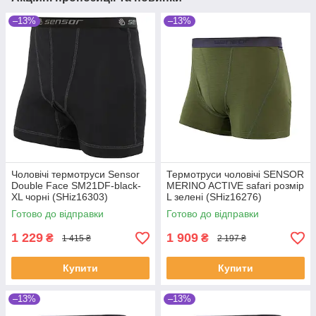
–13%
–13%
Чоловічі термотруси Sensor
Термотруси чоловічі SENSOR
Double Face SM21DF-black-
MERINO ACTIVE safari розмір
XL чорні (SHiz16303)
L зелені (SHiz16276)
Готово до відправки
Готово до відправки
1 229
1 909
₴
₴
1 415 ₴
2 197 ₴
Купити
Купити
–13%
–13%