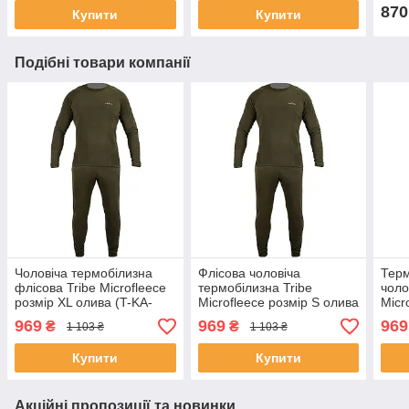
870
Купити
Купити
Подібні товари компанії
Чоловіча термобілизна
Флісова чоловіча
Терм
флісова Tribe Microfleece
термобілизна Tribe
чоло
розмір XL олива (T-KA-
Microfleece розмір S олива
Micr
0015-olive-XL) (SHiz16207)
(T-KA-0015-olive-S)
олив
969
969
969
₴
₴
1 103 ₴
1 103 ₴
(SHiz16206)
Купити
Купити
Акційні пропозиції та новинки