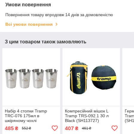
Умови повернення
Повернення товару впродовж 14 днів за домовленістю
Всі умови повернення
З цим товаром також замовляють
Набір 4 стопки Tramp
Компресійний мішок L
Герм
TRC-076 175мл в
Tramp TRS-092.1 30 л
Tram
шкіряному чохлі
Black (SH113727)
(SH1
(SH113605)
485
407
₴
₴
552 ₴
461 ₴