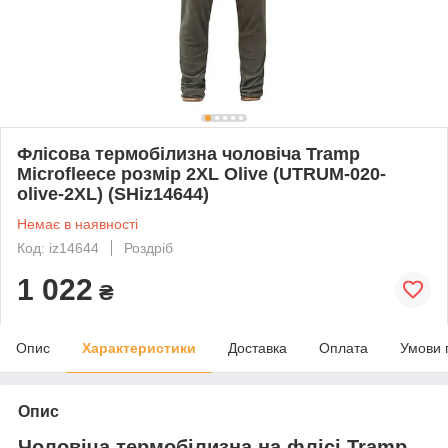
Флісова термобілизна чоловіча Tramp
Microfleece розмір 2XL Olive (UTRUM-020-
olive-2XL) (SHiz14644)
Немає в наявності
Код: iz14644
Роздріб
1 022
₴
Опис
Характеристики
Доставка
Оплата
Умови 
Опис
Чоловіча термобілизна на флісі Tramp