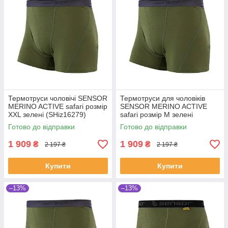
Термотруси чоловічі SENSOR
Термотруси для чоловіків
MERINO ACTIVE safari розмір
SENSOR MERINO ACTIVE
XXL зелені (SHiz16279)
safari розмір M зелені
(SHiz16277)
Готово до відправки
Готово до відправки
1 909
1 909
₴
₴
2 197 ₴
2 197 ₴
Купити
Купити
–13%
–13%