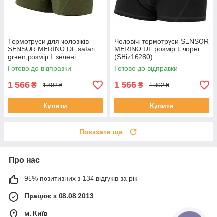
Термотруси для чоловіків
Чоловічі термотруси SENSOR
SENSOR MERINO DF safari
MERINO DF розмір L чорні
green розмір L зелені
(SHiz16280)
(SHiz16287)
Готово до відправки
Готово до відправки
1 566
1 566
₴
₴
1 802 ₴
1 802 ₴
Купити
Купити
Показати ще
Про нас
95% позитивних з 134 відгуків за рік
Працює з 08.08.2013
м. Київ