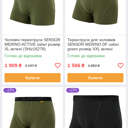
Чоловічі термотруси SENSOR
Термотруси для чоловіків
MERINO ACTIVE safari розмір
SENSOR MERINO DF safari
XL зелені (SHiz16278)
green розмір XXL зелені
(SHiz16290)
Готово до відправки
Готово до відправки
1 909
1 566
₴
₴
2 197 ₴
1 802 ₴
Купити
Купити
–13%
–13%