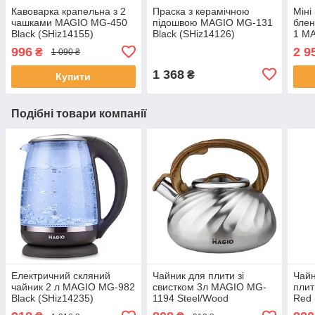
Кавоварка крапельна з 2
Праска з керамічною
Міні
чашками MAGIO MG-450
підошвою MAGIO МG-131
блен
Black (SHiz14155)
Black (SHiz14126)
1 MA
(SHi
996
2 9
₴
1 090 ₴
1 368
₴
Купити
Подібні товари компанії
Електричний скляний
Чайник для плити зі
Чайн
чайник 2 л MAGIO MG-982
свистком 3л MAGIO MG-
пли
Black (SHiz14235)
1194 Steel/Wood
Red 
(SHiz15001)