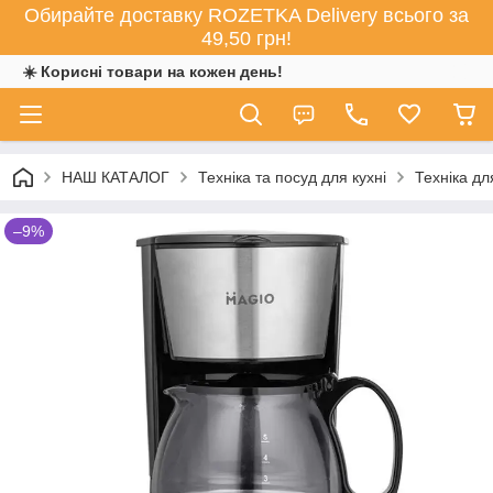
Обирайте доставку ROZETKA Delivery всього за
49,50 грн!
☀️ Корисні товари на кожен день!
НАШ КАТАЛОГ
Техніка та посуд для кухні
Техніка дл
–9%