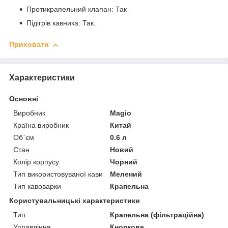
Протикрапельний клапан: Так
Підігрів кавника: Так.
Приховати
Характеристики
Основні
Виробник
Magio
Країна виробник
Китай
Об`єм
0.6 л
Стан
Новий
Колір корпусу
Чорний
Тип використовуваної кави
Мелений
Тип кавоварки
Крапельна
Користувальницькі характеристики
Тип
Крапельна (фільтраційна)
Управління
Кнопкове