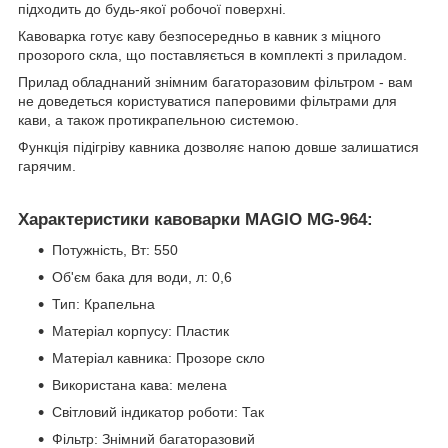
підходить до будь-якої робочої поверхні.
Кавоварка готує каву безпосередньо в кавник з міцного
прозорого скла, що поставляється в комплекті з приладом.
Прилад обладнаний знімним багаторазовим фільтром - вам
не доведеться користуватися паперовими фільтрами для
кави, а також протикрапельною системою.
Функція підігріву кавника дозволяє напою довше залишатися
гарячим.
Характеристики кавоварки MAGIO MG-964:
Потужність, Вт: 550
Об'єм бака для води, л: 0,6
Тип: Крапельна
Матеріал корпусу: Пластик
Матеріал кавника: Прозоре скло
Використана кава: мелена
Світловий індикатор роботи: Так
Фільтр: Знімний багаторазовий