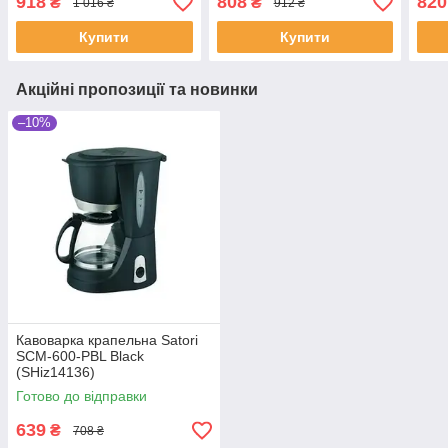
918
808
820
₴
₴
1 016 ₴
912 ₴
Купити
Купити
Акційні пропозиції та новинки
–10%
Кавоварка крапельна Satori
SCM-600-PBL Black
(SHiz14136)
Готово до відправки
639
₴
708 ₴