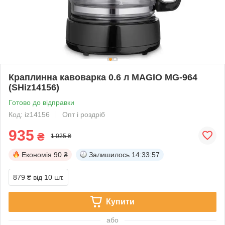
Краплинна кавоварка 0.6 л MAGIO MG-964
(SHiz14156)
Готово до відправки
Код: iz14156
Опт і роздріб
935
₴
1 025 ₴
Економія
90 ₴
Залишилось
14:33:57
879 ₴
від 10 шт.
Купити
або