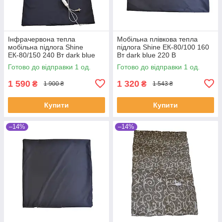
Інфрачервона тепла
Мобільна плівкова тепла
мобільна підлога Shine
підлога Shine ЕК-80/100 160
ЕК-80/150 240 Вт dark blue
Вт dark blue 220 В
220 В (SHiz16578)
(SHiz16577)
Готово до відправки 1 од.
Готово до відправки 1 од.
1 590
1 320
₴
₴
1 900 ₴
1 543 ₴
Купити
Купити
–14%
–14%