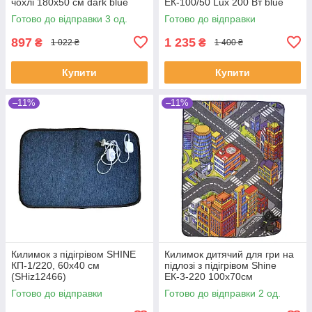
чохлі 180х50 см dark blue
ЕК-100/50 Lux 200 Вт blue
(SHiz15062)
220 В (SHiz16171)
Готово до відправки 3 од.
Готово до відправки
897
1 235
₴
₴
1 022 ₴
1 400 ₴
Купити
Купити
–11%
–11%
Килимок з підігрівом SHINE
Килимок дитячий для гри на
КП-1/220, 60х40 см
підлозі з підігрівом Shine
(SHiz12466)
ЕК-3-220 100х70см
(SHiz16022)
Готово до відправки
Готово до відправки 2 од.