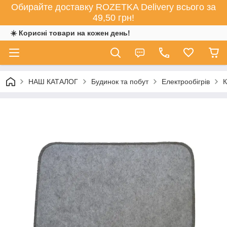
Обирайте доставку ROZETKA Delivery всього за
49,50 грн!
☀️ Корисні товари на кожен день!
НАШ КАТАЛОГ
Будинок та побут
Електрообігрів
К