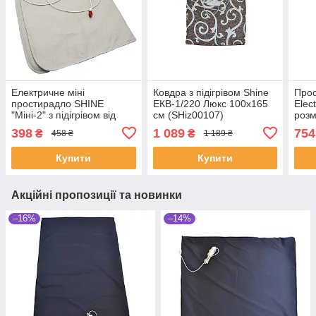
Електричне міні
Ковдра з підігрівом Shine
Прос
простирадло SHINE
ЕКВ-1/220 Люкс 100х165
Elec
"Міні-2" з підігрівом від
см (SHiz00107)
розм
Powerbank 5В Beige 65х45
Multi
398
1 089
754
₴
₴
458 ₴
1 189 ₴
см (SHiz14559)
(SHi
Купити
Купити
Акційні пропозиції та новинки
–16%
–14%