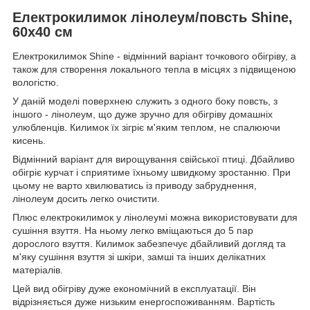
Електрокилимок лінолеум/повсть Shine,
60х40 см
Електрокилимок Shine - відмінний варіант точкового обігріву, а
також для створення локального тепла в місцях з підвищеною
вологістю.
У даній моделі поверхнею служить з одного боку повсть, з
іншого - лінолеум, що дуже зручно для обігріву домашніх
улюбленців. Килимок їх зігріє м'яким теплом, не спалюючи
кисень.
Відмінний варіант для вирощування свійської птиці. Дбайливо
обігріє курчат і сприятиме їхньому швидкому зростанню. При
цьому не варто хвилюватись із приводу забруднення,
лінолеум досить легко очистити.
Плюс електрокилимок у лінолеумі можна використовувати для
сушіння взуття. На ньому легко вміщаються до 5 пар
дорослого взуття. Килимок забезпечує дбайливий догляд та
м'яку сушіння взуття зі шкіри, замші та інших делікатних
матеріалів.
Цей вид обігріву дуже економічний в експлуатації. Він
відрізняється дуже низьким енергоспоживанням. Вартість