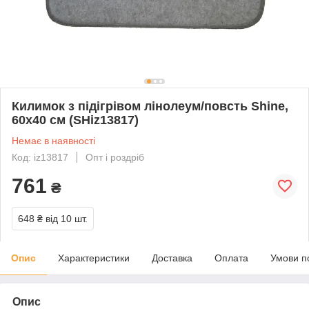
Килимок з підігрівом лінолеум/повсть Shine,
60х40 см (SHiz13817)
Немає в наявності
Код: iz13817
Опт і роздріб
761
₴
648 ₴
від 10 шт.
Опис
Характеристики
Доставка
Оплата
Умови п
Опис