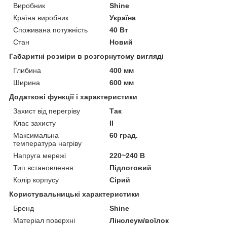
Виробник
Shine
Країна виробник
Україна
Споживана потужність
40 Вт
Стан
Новий
Габаритні розміри в розгорнутому вигляді
Глибина
400 мм
Ширина
600 мм
Додаткові функції і характеристики
Захист від перегріву
Так
Клас захисту
II
Максимальна
60 град.
температура нагріву
Напруга мережі
220~240 В
Тип встановлення
Підлоговий
Колір корпусу
Сірий
Користувальницькі характеристики
Бренд
Shine
Матеріал поверхні
Лінолеум/воїлок