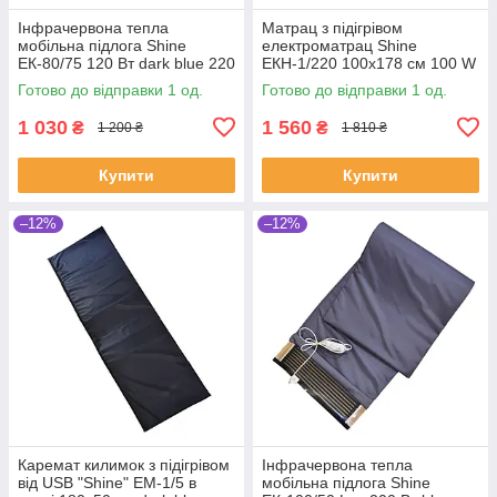
Інфрачервона тепла
Матрац з підігрівом
мобільна підлога Shine
електроматрац Shine
ЕК-80/75 120 Вт dark blue 220
ЕКН-1/220 100х178 см 100 W
В (SHiz16576)
(SHiz15177)
Готово до відправки 1 од.
Готово до відправки 1 од.
1 030
1 560
₴
₴
1 200 ₴
1 810 ₴
Купити
Купити
–12%
–12%
Каремат килимок з підігрівом
Інфрачервона тепла
від USB "Shine" ЕМ-1/5 в
мобільна підлога Shine