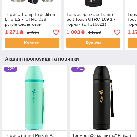
Термос Tramp Expedition
Термос для чаю Tramp
Терм
Line 1,2 л UTRC-028-
Soft Touch UTRC-109 1 л
Touc
purple фіолетовий
чорний (SHiz16021)
чорн
(SHiz16027)
1 271
1 003
1 1
₴
₴
1 463 ₴
1 161 ₴
Купити
Купити
Акційні пропозиції та новинки
–22%
–19%
Термос питної Pinkah PJ-
Термос 500 мл питної Pinkah