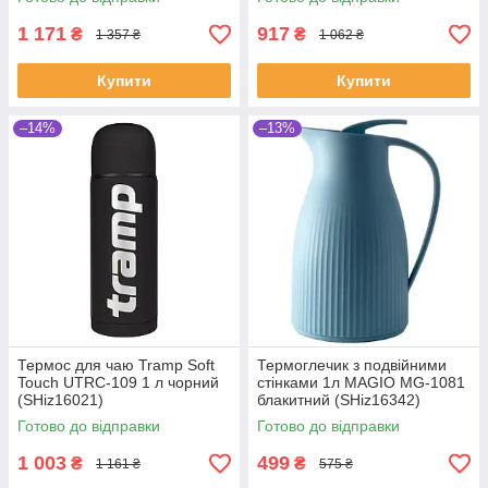
1 171
917
₴
₴
1 357 ₴
1 062 ₴
Купити
Купити
–14%
–13%
Термос для чаю Tramp Soft
Термоглечик з подвійними
Touch UTRC-109 1 л чорний
стінками 1л MAGIO MG-1081
(SHiz16021)
блакитний (SHiz16342)
Готово до відправки
Готово до відправки
1 003
499
₴
₴
1 161 ₴
575 ₴