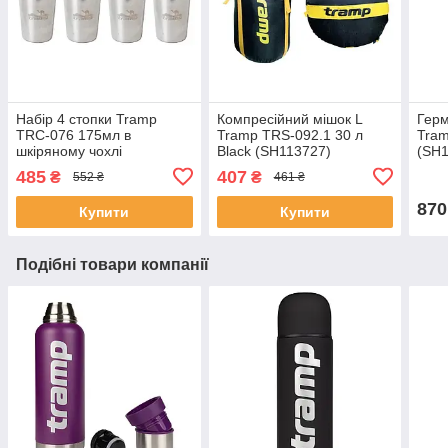
Набір 4 стопки Tramp
Компресійний мішок L
Герм
TRC-076 175мл в
Tramp TRS-092.1 30 л
Tram
шкіряному чохлі
Black (SH113727)
(SH1
(SH113605)
485
407
₴
₴
552 ₴
461 ₴
870
Купити
Купити
Подібні товари компанії