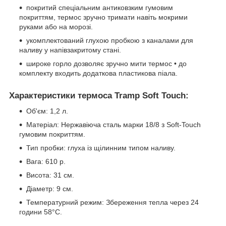
покритий спеціальним антиковзким гумовим
покриттям, термос зручно тримати навіть мокрими
руками або на морозі.
укомплектований глухою пробкою з каналами для
наливу у напівзакритому стані.
широке горло дозволяє зручно мити термос • до
комплекту входить додаткова пластикова піала.
Характеристики термоса Tramp Soft Touch:
Об'єм: 1,2 л.
Матеріал: Нержавіюча сталь марки 18/8 з Soft-Touch
гумовим покриттям.
Тип пробки: глуха із щілинним типом наливу.
Вага: 610 р.
Висота: 31 см.
Діаметр: 9 см.
Температурний режим: Збереження тепла через 24
години 58°C.