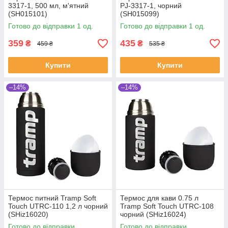
3317-1, 500 мл, м'ятний
PJ-3317-1, чорний
(SH015101)
(SH015099)
Готово до відправки 1 од.
Готово до відправки 1 од.
359
435
₴
₴
459 ₴
535 ₴
Купити
Купити
–14%
–14%
Термос питний Tramp Soft
Термос для кави 0.75 л
Touch UTRC-110 1,2 л чорний
Tramp Soft Touch UTRC-108
(SHiz16020)
чорний (SHiz16024)
Готово до відправки
Готово до відправки