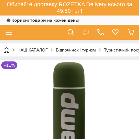
Обирайте доставку ROZETKA Delivery всього за
49,50 грн!
☀️ Корисні товари на кожен день!
НАШ КАТАЛОГ
Відпочинок і туризм
Туристичний пос
–11%