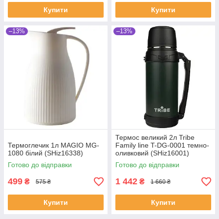
Купити
Купити
–13%
–13%
Термос великий 2л Tribe
Термоглечик 1л MAGIO MG-
Family line T-DG-0001 темно-
1080 білий (SHiz16338)
оливковий (SHiz16001)
Готово до відправки
Готово до відправки
499
1 442
₴
₴
575 ₴
1 660 ₴
Купити
Купити