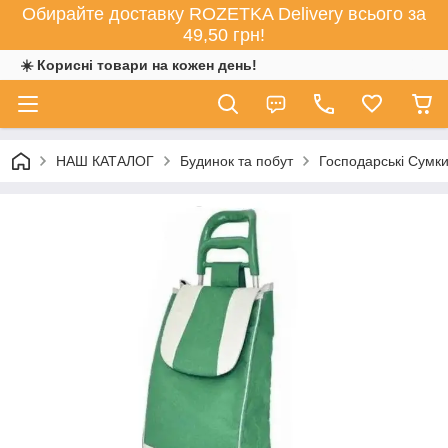
Обирайте доставку ROZETKA Delivery всього за
49,50 грн!
☀️ Корисні товари на кожен день!
НАШ КАТАЛОГ
Будинок та побут
Господарські Сумк