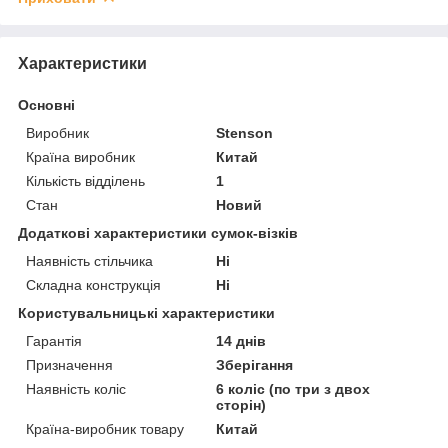
Характеристики
Основні
Виробник
Stenson
Країна виробник
Китай
Кількість відділень
1
Стан
Новий
Додаткові характеристики сумок-візків
Наявність стільчика
Ні
Складна конструкція
Ні
Користувальницькі характеристики
Гарантія
14 днів
Призначення
Зберігання
Наявність коліс
6 коліс (по три з двох
сторін)
Країна-виробник товару
Китай