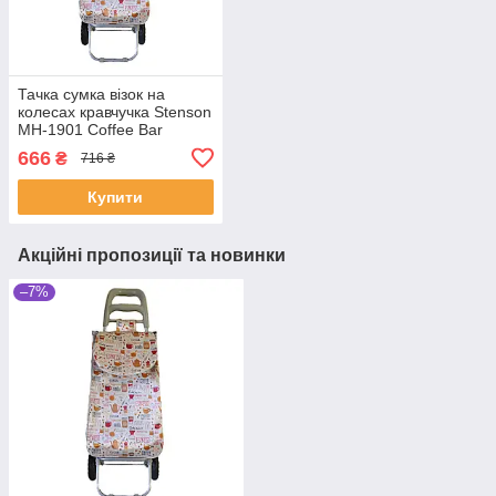
Тачка сумка візок на
колесах кравчучка Stenson
MH-1901 Coffee Bar
(SHiz15170)
666
₴
716 ₴
Купити
Акційні пропозиції та новинки
–7%