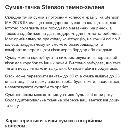
Сумка-тачка Stenson темно-зелена
Складна тачка сумка з потрійним колесом кравчучка Stenson
MH-2078 95 см - це господарська сумка на коліщатках, яка
істотно полегшить вам походи по магазинах, на ринок, а
також знадобиться на дачі, подорожі, для пікніка та риболовлі.
Має оригінальну та практичну конструкцію, на кожній осі по 3
колеса, завдяки чому ви зможете безперешкодно та
комфортно переміщати візок через бордюр або сходами.
Сумку можна відстебнути та використовувати як перевізний
візок для коробок та інших речей. Ви точно забудете, що таке
тягати незручні пакети та кульки, битком набиті продуктами.
Візок може перевозити вантаж до 30 кг, а сумка вміщує до 25
кг вантажу. При цьому вам не треба буде тяжіти, нахилятися,
навантажувати суглоби та хребет.
Сумкою-візком можна користуватися будь-якої пори року.
Водовідштовхувальна тканина збереже ваш вантаж від дощу
та снігу.
Характеристики тачки сумки з потрійним
колесом: