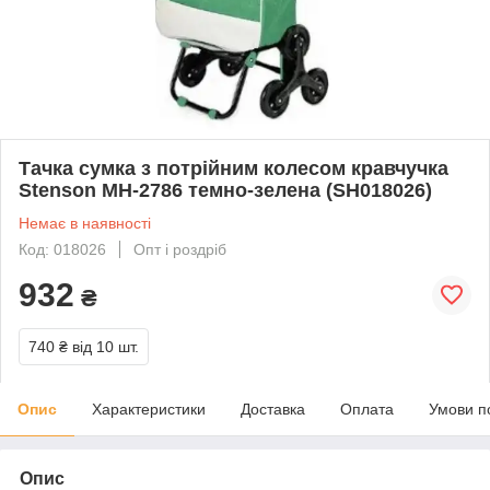
Тачка сумка з потрійним колесом кравчучка
Stenson MH-2786 темно-зелена (SH018026)
Немає в наявності
Код: 018026
Опт і роздріб
932
₴
740 ₴
від 10 шт.
Опис
Характеристики
Доставка
Оплата
Умови п
Опис