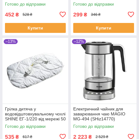
Готово до відправки
Готово до відправки
452
299
₴
₴
528 ₴
346 ₴
Купити
Купити
–13%
–12%
Грілка дитяча у
Електричний чайник для
водовідштовхувальному чохлі
заварювання чаю MAGIO
SHINE ЕГ-1/220 від мережі 50
MG-494 (SHiz14770)
х 30 см (SHiz16574)
Готово до відправки
Готово до відправки
535
2 223
₴
₴
617 ₴
2 529 ₴