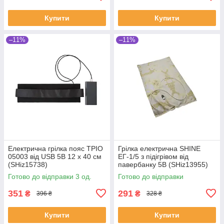
Купити
Купити
–11%
–11%
Електрична грілка пояс ТРІО
Грілка електрична SHINE
05003 від USB 5В 12 х 40 см
ЕГ-1/5 з підігрівом від
(SHiz15738)
павербанку 5В (SHiz13955)
Готово до відправки 3 од.
Готово до відправки
351
291
₴
₴
396 ₴
328 ₴
Купити
Купити