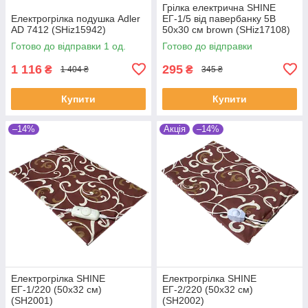
Грілка електрична SHINE
Електрогрілка подушка Adler
ЕГ-1/5 від павербанку 5В
AD 7412 (SHiz15942)
50х30 см brown (SHiz17108)
Готово до відправки 1 од.
Готово до відправки
1 116
295
₴
₴
1 404 ₴
345 ₴
Купити
Купити
–14%
Акція
–14%
Електрогрілка SHINE
Електрогрілка SHINE
ЕГ-1/220 (50x32 см)
ЕГ-2/220 (50x32 см)
(SH2001)
(SH2002)