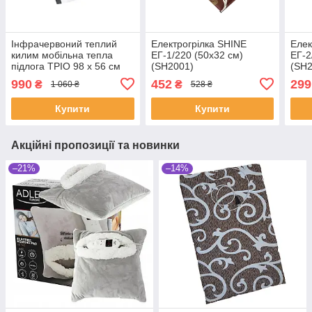
Інфрачервоний теплий
Електрогрілка SHINE
Елек
килим мобільна тепла
ЕГ-1/220 (50x32 см)
ЕГ-2
підлога ТРІО 98 х 56 см
(SH2001)
(SH2
(SHiz14766)
990
452
299
₴
₴
1 060 ₴
528 ₴
Купити
Купити
Акційні пропозиції та новинки
–21%
–14%