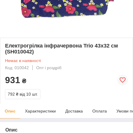
Електрогрілка інфрачервона Trio 43х32 см
(SH010042)
Немає в наявності
Код: 010042
Опт і роздріб
931
₴
792 ₴
від 10 шт.
Опис
Характеристики
Доставка
Оплата
Умови п
Опис