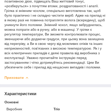
позитивною дією, підвищать Ваш життєвий тонус,
«розберуться» з почуттям втоми, роздратованості і апатії.
Грілка зі знімним чохлом, спеціально виготовлена так, щоб
було практично і не складно чистити виріб. Адже на прилад ні
в якому разі не повинна потрапляти волога (всередину), щоб
уникнути його поломки. Знімний чохол, якщо забруднилась,
можна попрати або в ручну, або в машинці. У грілки є
регулятор температури, Ви зможете контролювати процес,
зменшуючи або додаючи градуси, при цьому вона захищена
від перегріву, а Ви в свою чергу від можливих опіків та інших
неприємностей, пов'язаних з високою температурою. Як і у
всіх електричних приладів є деякі правила від виробника з
експлуатації. Уважно прочитайте інструкцію перед
застосуванням і чітко дотримуйтесь рекомендації. Цим Ви
убезпечите себе і прилад від нещасних випадків і поломки.
Приховати
Характеристики
Основні
Виробник
Trio