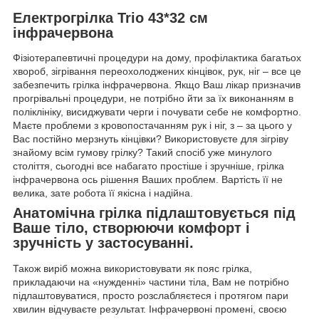
Електрогрілка Trio 43*32 см
інфрачервона
Фізіотерапевтичні процедури на дому, профілактика багатьох
хвороб, зігрівання переохолоджених кінцівок, рук, ніг – все це
забезпечить грілка інфрачервона. Якщо Ваш лікар призначив
прогрівальні процедури, не потрібно йти за їх виконанням в
поліклініку, висиджувати черги і почувати себе не комфортно.
Маєте проблеми з кровопостачанням рук і ніг, з – за цього у
Вас постійно мерзнуть кінцівки? Використовуєте для зігріву
знайому всім гумову грілку? Такий спосіб уже минулого
століття, сьогодні все набагато простіше і зручніше, грілка
інфрачервона ось рішення Ваших проблем. Вартість її не
велика, зате робота її якісна і надійна.
Анатомічна грілка підлаштовується під
Ваше тіло, створюючи комфорт і
зручність у застосуванні.
Також виріб можна використовувати як пояс грілка,
прикладаючи на «нужденні» частини тіла, Вам не потрібно
підлаштовуватися, просто розслабляєтеся і протягом пари
хвилин відчуваєте результат. Інфрачервоні промені, своєю