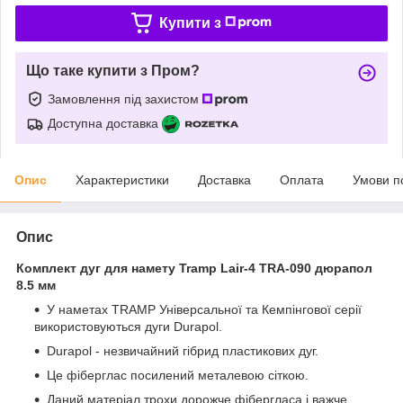
Купити з
Що таке купити з Пром?
Замовлення під захистом
Доступна доставка
Опис
Характеристики
Доставка
Оплата
Умови п
Опис
Комплект дуг для намету Tramp Lair-4 TRA-090 дюрапол
8.5 мм
У наметах TRAMP Універсальної та Кемпінгової серії
використовуються дуги Durapol.
Durapol - незвичайний гібрид пластикових дуг.
Це фіберглас посилений металевою сіткою.
Даний матеріал трохи дорожче фібергласа і важче