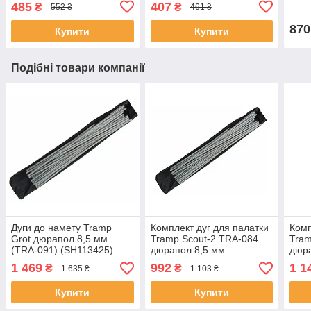
485
407
₴
₴
552 ₴
461 ₴
870
Купити
Купити
Подібні товари компанії
Дуги до намету Tramp
Комплект дуг для палатки
Комп
Grot дюрапол 8,5 мм
Tramp Scout-2 TRA-084
Tram
(TRA-091) (SH113425)
дюрапол 8,5 мм
дюра
(SH113428)
(SH1
1 469
992
1 1
₴
₴
1 635 ₴
1 103 ₴
Купити
Купити