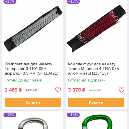
–13%
–13%
Комплект дуг для намету
Комплект дуг для намету
Tramp Lair-3 TRA-089
Tramp Mountain 4 TRA-075
дюрапол 8.5 мм (SH113421)
алюміній (SH113413)
Готово до відправки
Готово до відправки
1 469
3 378
₴
₴
1 691 ₴
3 888 ₴
Купити
Купити
–13%
–13%