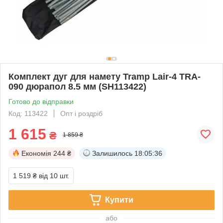
Комплект дуг для намету Tramp Lair-4 TRA-
090 дюрапол 8.5 мм (SH113422)
Готово до відправки
Код: 113422
Опт і роздріб
1 615
₴
1 859 ₴
Економія
244 ₴
Залишилось
18:05:35
1 519 ₴
від 10 шт.
Купити
або