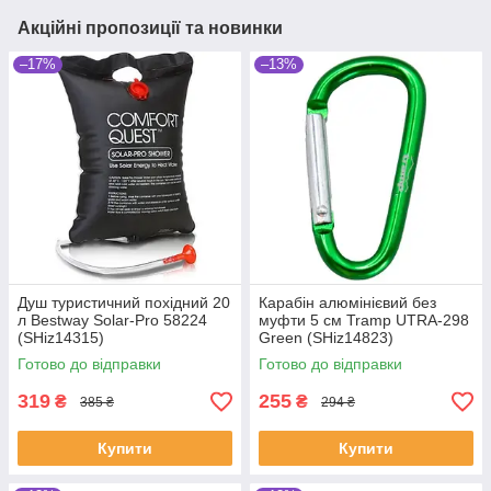
Акційні пропозиції та новинки
–17%
–13%
Душ туристичний похідний 20
Карабін алюмінієвий без
л Bestway Solar-Pro 58224
муфти 5 см Tramp UTRA-298
(SHiz14315)
Green (SHiz14823)
Готово до відправки
Готово до відправки
319
255
₴
₴
385 ₴
294 ₴
Купити
Купити