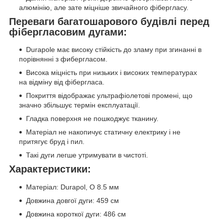
алюмінію, але зате міцніше звичайного фібергласу.
Переваги багатошарового будівлі перед
фібергласовим дугами:
Durapole має високу стійкість до зламу при згинанні в
порівнянні з фибергласом.
Висока міцність при низьких і високих температурах
на відміну від фібергласа.
Покриття відображає ультрафіолетові промені, що
значно збільшує термін експлуатації.
Гладка поверхня не пошкоджує тканину.
Матеріал не накопичує статичну електрику і не
притягує бруд і пил.
Такі дуги легше утримувати в чистоті.
Характеристики:
Матеріал: Durapol, O 8.5 мм
Довжина довгої дуги: 459 см
Довжина короткої дуги: 486 см