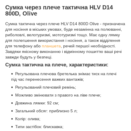
Сумка через плече тактична HLV D14
800D, Olive
Сумка тактична через плече HLV D14 800D Olive - призначена
для носіння в міських умовах, буде незамінна на полюванні,
риболовлі, велотуризмі, мототуризмі тощо. Має одну лямку
для полегшення використання і носіння, а також відділення
для телефону або
планшета
, речей першої необхідності.
Завдяки якісному виконанню і відмінному пошиттю ваші речі
завжди будуть у безпеці.
Сумка тактична на плече, характеристики:
Регульована плечова бретелька знімає тиск на плечі
під час перенесення важких вантажів;
Регульований плечовий ремінь;
Можливо змінювати з правого на ліве плече;
Довжина лямки: 92 см;
Загальний обсяг: приблизно 5 л;
Колір: олива;
Типи застібок: блискавка;