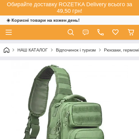
Обирайте доставку ROZETKA Delivery всього за
49,50 грн!
☀️ Корисні товари на кожен день!
НАШ КАТАЛОГ
Відпочинок і туризм
Рюкзаки, гермом