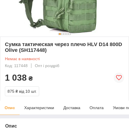
Сумка тактическая через плечо HLV D14 800D
Olive (SH117448)
Немає в наявності
Код: 117448
Опт і роздріб
1 038
₴
875 ₴
від 10 шт.
Опис
Характеристики
Доставка
Оплата
Умови п
Опис