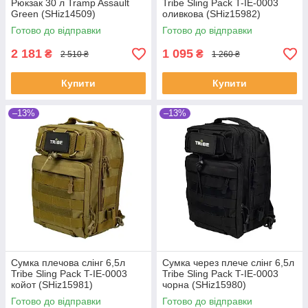
Рюкзак 30 л Tramp Assault
Tribe Sling Pack T-IE-0003
Green (SHiz14509)
оливкова (SHiz15982)
Готово до відправки
Готово до відправки
2 181
1 095
₴
₴
2 510 ₴
1 260 ₴
Купити
Купити
–13%
–13%
Сумка плечова слінг 6,5л
Сумка через плече слінг 6,5л
Tribe Sling Pack T-IE-0003
Tribe Sling Pack T-IE-0003
койот (SHiz15981)
чорна (SHiz15980)
Готово до відправки
Готово до відправки