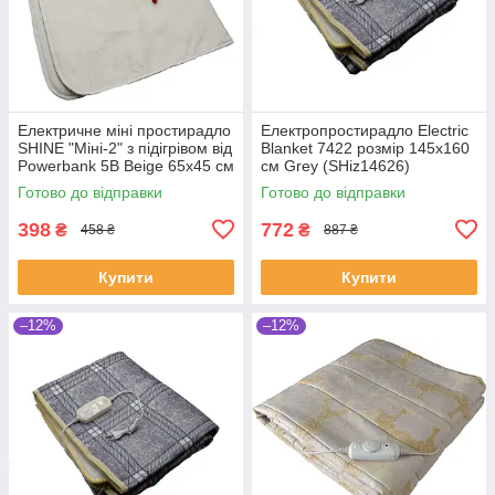
Електричне міні простирадло
Електропростирадло Electric
SHINE "Міні-2" з підігрівом від
Blanket 7422 розмір 145х160
Powerbank 5В Beige 65х45 см
см Grey (SHiz14626)
(SHiz14559)
Готово до відправки
Готово до відправки
398
772
₴
₴
458 ₴
887 ₴
Купити
Купити
–12%
–12%