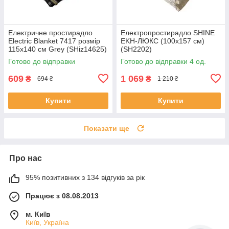
Електричне простирадло
Електропростирадло SHINE
Electric Blanket 7417 розмір
EKН-ЛЮКС (100x157 см)
115х140 см Grey (SHiz14625)
(SH2202)
Готово до відправки
Готово до відправки 4 од.
609
1 069
₴
₴
694 ₴
1 210 ₴
Купити
Купити
Показати ще
Про нас
95% позитивних з 134 відгуків за рік
Працює з 08.08.2013
м. Київ
Київ, Україна