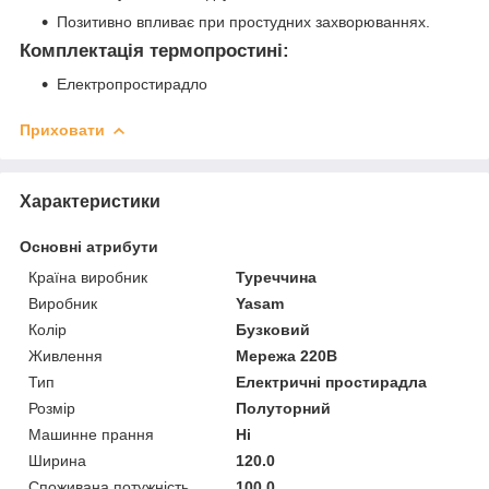
Позитивно впливає при простудних захворюваннях.
Комплектація термопростині:
Електропростирадло
Приховати
Характеристики
Основні атрибути
Країна виробник
Туреччина
Виробник
Yasam
Колір
Бузковий
Живлення
Мережа 220В
Тип
Електричні простирадла
Розмір
Полуторний
Машинне прання
Ні
Ширина
120.0
Споживана потужність
100.0