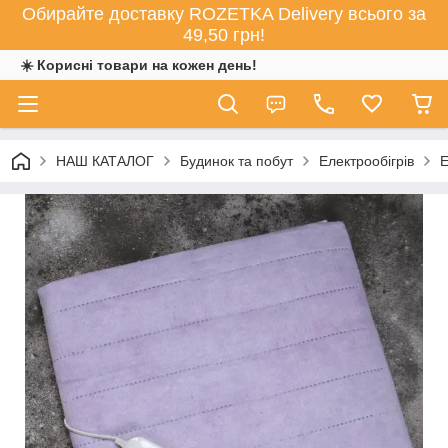
Обирайте доставку ROZETKA Delivery всього за
49,50 грн!
☀️ Корисні товари на кожен день!
НАШ КАТАЛОГ
Будинок та побут
Електрообігрів
Е