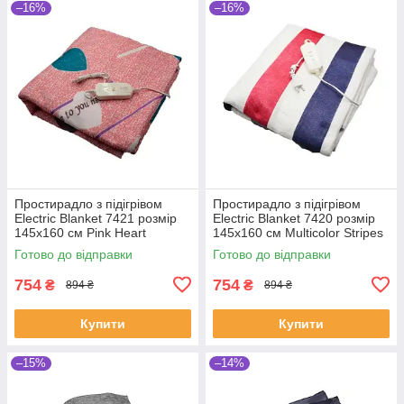
–16%
–16%
Простирадло з підігрівом
Простирадло з підігрівом
Electric Blanket 7421 розмір
Electric Blanket 7420 розмір
145х160 см Pink Heart
145х160 см Multicolor Stripes
(SHiz14624)
(SHiz14627)
Готово до відправки
Готово до відправки
754
754
₴
₴
894 ₴
894 ₴
Купити
Купити
–15%
–14%