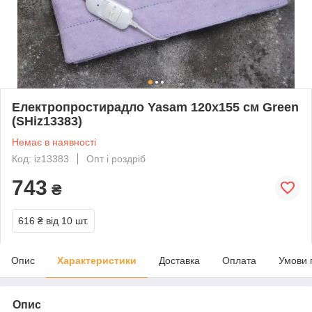
Електропростирадло Yasam 120x155 см Green
(SHiz13383)
Немає в наявності
Код: iz13383
Опт і роздріб
743
₴
616 ₴
від 10 шт.
Опис
Характеристики
Доставка
Оплата
Умови 
Опис