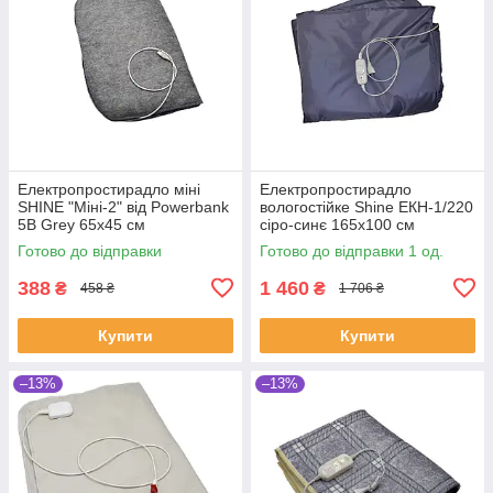
Електропростирадло міні
Електропростирадло
SHINE "Міні-2" від Powerbank
вологостійке Shine ЕКН-1/220
5В Grey 65х45 см
сіро-синє 165х100 см
(SHiz14678)
(SHiz17059)
Готово до відправки
Готово до відправки 1 од.
388
1 460
₴
₴
458 ₴
1 706 ₴
Купити
Купити
–13%
–13%