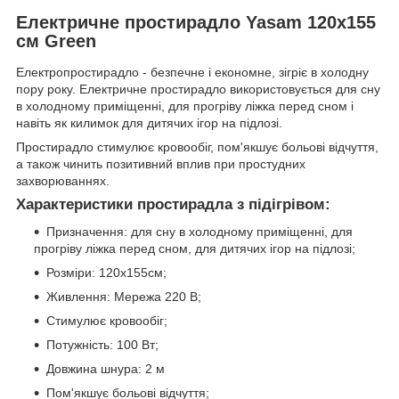
Електричне простирадло Yasam 120x155
см Green
Електропростирадло - безпечне і економне, зігріє в холодну
пору року. Електричне простирадло використовується для сну
в холодному приміщенні, для прогріву ліжка перед сном і
навіть як килимок для дитячих ігор на підлозі.
Простирадло стимулює кровообіг, пом'якшує больові відчуття,
а також чинить позитивний вплив при простудних
захворюваннях.
Характеристики простирадла з підігрівом:
Призначення: для сну в холодному приміщенні, для
прогріву ліжка перед сном, для дитячих ігор на підлозі;
Розміри: 120x155см;
Живлення: Мережа 220 В;
Стимулює кровообіг;
Потужність: 100 Вт;
Довжина шнура: 2 м
Пом'якшує больові відчуття;