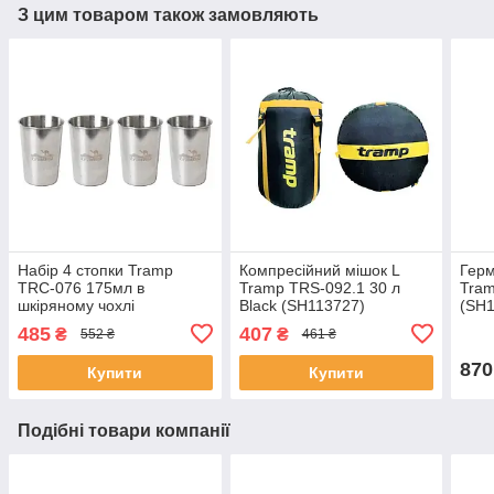
З цим товаром також замовляють
Набір 4 стопки Tramp
Компресійний мішок L
Герм
TRC-076 175мл в
Tramp TRS-092.1 30 л
Tram
шкіряному чохлі
Black (SH113727)
(SH1
(SH113605)
485
407
₴
₴
552 ₴
461 ₴
870
Купити
Купити
Подібні товари компанії