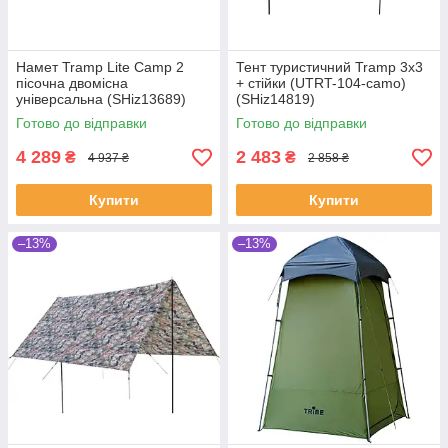
Намет Tramp Lite Camp 2
Тент туристичний Tramp 3х3
пісочна двомісна
+ стійки (UTRT-104-camo)
універсальна (SHiz13689)
(SHiz14819)
Готово до відправки
Готово до відправки
4 289
2 483
₴
₴
4 937 ₴
2 858 ₴
Купити
Купити
–13%
–13%