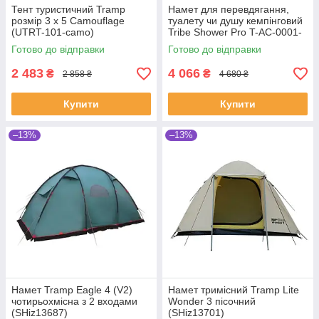
Тент туристичний Tramp
Намет для перевдягання,
розмір 3 х 5 Camouflage
туалету чи душу кемпінговий
(UTRT-101-camo)
Tribe Shower Pro T-AC-0001-
(SHiz14923)
olive (SHiz16738)
Готово до відправки
Готово до відправки
2 483
4 066
₴
₴
2 858 ₴
4 680 ₴
Купити
Купити
–13%
–13%
Намет Tramp Eagle 4 (V2)
Намет тримісний Tramp Lite
чотирьохмісна з 2 входами
Wonder 3 пісочний
(SHiz13687)
(SHiz13701)