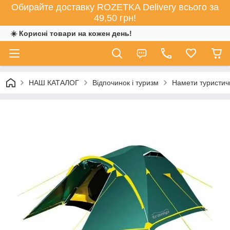
Обирайте доставку ROZETKA Delivery всього за
49,50 грн!
☀️ Корисні товари на кожен день!
НАШ КАТАЛОГ
Відпочинок і туризм
Намети туристич