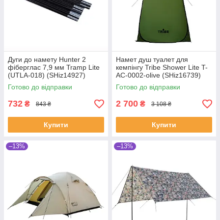
Дуги до намету Hunter 2
Намет душ туалет для
фіберглас 7,9 мм Tramp Lite
кемпінгу Tribe Shower Lite T-
(UTLA-018) (SHiz14927)
AC-0002-olive (SHiz16739)
Готово до відправки
Готово до відправки
732
2 700
₴
₴
843 ₴
3 108 ₴
Купити
Купити
–13%
–13%