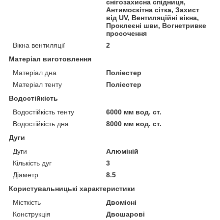
снігозахисна спідниця,
Антимоскітна сітка, Захист
від UV, Вентиляційні вікна,
Проклеєні шви, Вогнетривке
просочення
Вікна вентиляції
2
Матеріал виготовлення
Матеріал дна
Поліестер
Матеріал тенту
Поліестер
Водостійкість
Водостійкість тенту
6000 мм вод. ст.
Водостійкість дна
8000 мм вод. ст.
Дуги
Дуги
Алюміній
Кількість дуг
3
Діаметр
8.5
Користувальницькі характеристики
Місткість
Двомісні
Конструкція
Двошарові