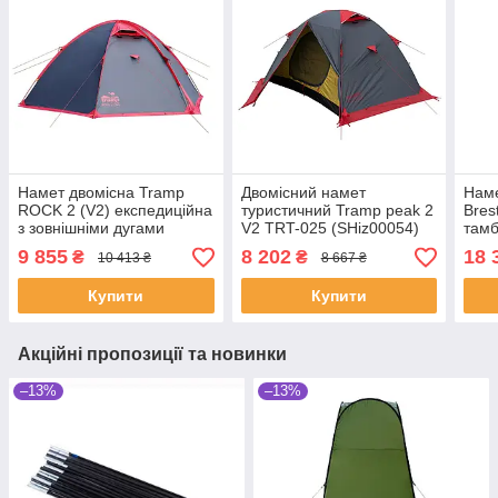
Намет двомісна Tramp
Двомісний намет
Наме
ROCK 2 (V2) експедиційна
туристичний Tramp peak 2
Bres
з зовнішніми дугами
V2 TRT-025 (SHiz00054)
тамб
(SHiz12917)
9 855
8 202
18 
₴
₴
10 413 ₴
8 667 ₴
Купити
Купити
Акційні пропозиції та новинки
–13%
–13%