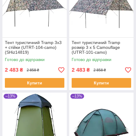
Тент туристичний Tramp 3х3
Тент туристичний Tramp
+ стійки (UTRT-104-camo)
розмір 3 х 5 Camouflage
(SHiz14819)
(UTRT-101-camo)
(SHiz14923)
Готово до відправки
Готово до відправки
2 483
2 483
₴
₴
2 858 ₴
2 858 ₴
Купити
Купити
–13%
–13%