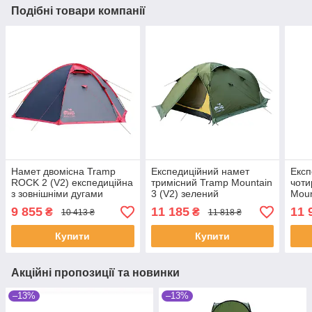
Подібні товари компанії
Намет двомісна Tramp
Експедиційний намет
Експ
ROCK 2 (V2) експедиційна
тримісний Tramp Mountain
чоти
з зовнішніми дугами
3 (V2) зелений
Moun
(SHiz12917)
(SHiz12905)
(SHi
9 855
11 185
11 
₴
₴
10 413 ₴
11 818 ₴
Купити
Купити
Акційні пропозиції та новинки
–13%
–13%