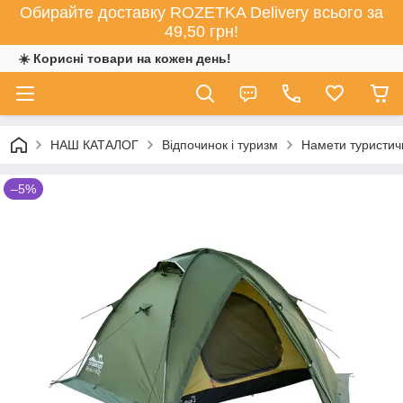
Обирайте доставку ROZETKA Delivery всього за
49,50 грн!
☀️ Корисні товари на кожен день!
НАШ КАТАЛОГ
Відпочинок і туризм
Намети туристич
–5%