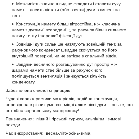
Можливість значно швидше складати і ставити суху
намет— досить дістати (або ввести) дуги в кишені на
тенті.
Конструкція намету більш вітростійка, ніж класична
намет з дугами" всередині" ;, за рахунок більш сильного
натягу тенту і жорсткої фіксації дуг.
Зовнішні дуги сильніше натягують зовнішній тент, за
рахунок чого конденсат швидше скочується по його
внутрішній поверхні, чи не затікає в спальний відсік.
Завдяки весняного розташуванню дуг простір між
шарами намети стає більше за рахунок чого
поліпшується вентиляція і знижується кількість
конденсату.
Забезпечена сніжної спідницею.
Чудові характеристики матеріалів, надійна конструкція,
перевірена в різних умовах, міцні алюмінієві дуги— ось те, що
потрібно справжньому мандрівнику!
Призначення: піший і гірський туризм, альпінізм і зимові
походи.
Час використання: весна-літо-осінь-зима.