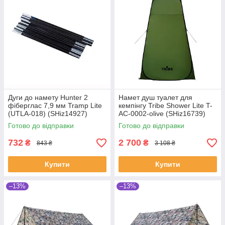
Дуги до намету Hunter 2
Намет душ туалет для
фіберглас 7,9 мм Tramp Lite
кемпінгу Tribe Shower Lite T-
(UTLA-018) (SHiz14927)
AC-0002-olive (SHiz16739)
Готово до відправки
Готово до відправки
732
2 700
₴
₴
843 ₴
3 108 ₴
Купити
Купити
–13%
–13%