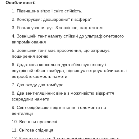
Особливості:
Підвищена вітро і сніго стійкість.
Конструкція: двошаровий" півсфера"
Розташування дуг: 3 зовнішнє, над тентом
Зовнішній тент намету стійкий до ультрафіолетового
випромінювання
Зовнішній тент має просочення, що затримує
поширення вогню
Додаткова консольна дуга збільшує площу і
внутрішній обсяг тамбура, підвищує ветроустойчивость і
ветрообтекаемость намети.
Два входу два тамбура
Два вентиляційних вікна з можливістю відкриття
зсередини намети
Світловідбиваючі відтягнення і елементи на
вентиляції
Все шви проклеєні
Снігова спідниця
Комплектується 3-хграннимі кілочками яскравого