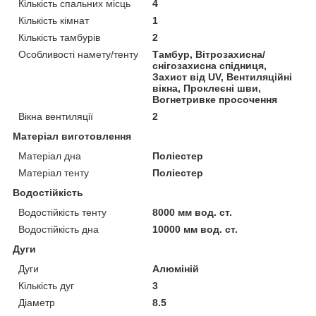
Кількість спальних місць
4
Кількість кімнат
1
Кількість тамбурів
2
Особливості намету/тенту
Тамбур, Вітрозахисна/
снігозахисна спідниця,
Захист від UV, Вентиляційні
вікна, Проклеєні шви,
Вогнетривке просочення
Вікна вентиляції
2
Матеріал виготовлення
Матеріал дна
Поліестер
Матеріал тенту
Поліестер
Водостійкість
Водостійкість тенту
8000 мм вод. ст.
Водостійкість дна
10000 мм вод. ст.
Дуги
Дуги
Алюміній
Кількість дуг
3
Діаметр
8.5