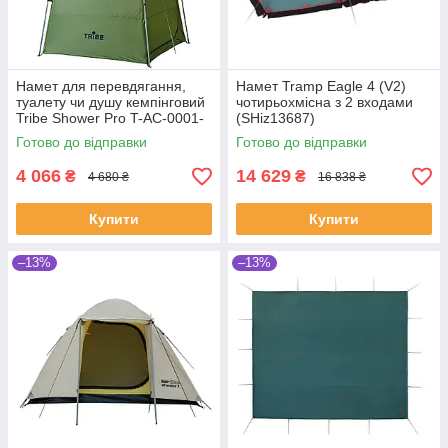
Намет для перевдягання,
Намет Tramp Eagle 4 (V2)
туалету чи душу кемпінговий
чотирьохмісна з 2 входами
Tribe Shower Pro T-AC-0001-
(SHiz13687)
olive (SHiz16738)
Готово до відправки
Готово до відправки
4 066
14 629
₴
₴
4 680 ₴
16 838 ₴
Купити
Купити
–13%
–13%