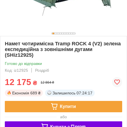
Намет чотиримісна Tramp ROCK 4 (V2) зелена
експедиційна з зовнішніми дугами
(SHiz12925)
Готово до відправки
Код: iz12925
Роздріб
12 175
₴
12 864 ₴
Економія
689 ₴
Залишилось
07:24:16
Купити
або
Купити з