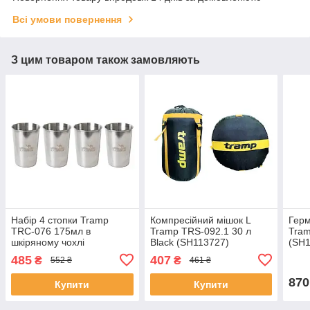
Всі умови повернення
З цим товаром також замовляють
Набір 4 стопки Tramp
Компресійний мішок L
Герм
TRC-076 175мл в
Tramp TRS-092.1 30 л
Tram
шкіряному чохлі
Black (SH113727)
(SH1
(SH113605)
485
407
₴
₴
552 ₴
461 ₴
870
Купити
Купити