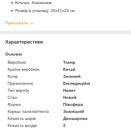
Кілочки: Алюмінієві
Розмір в упаковці: 20x47x23 см.
Приховати
Характеристики
Основні
Виробник
Tramp
Країна виробник
Китай
Колір
Зелений
Призначення
Експедиційні
Тип виробу
Намет
Стан
Новий
Форма
Півсфера
Каркас палатки/тента
Зовнішній
Кількість шарів
Двошарова
Кількість входів
2