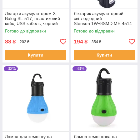
Ліхтар з акумулятором X-
Ліхтарик акумуляторний
Balog BL-517, пластиковий
світлодіодний
кейс, USB кабель, чорний
Stenson 1W+8SMD ME-4514
(SHiz12483)
(SH019706)
Готово до відправки
Готово до відправки
88
194
₴
₴
202 ₴
354 ₴
Купити
Купити
–33%
–33%
Лампа для кемпінгу на
Лампа кемпінгова на