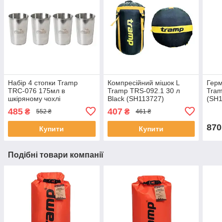
Набір 4 стопки Tramp
Компресійний мішок L
Герм
TRC-076 175мл в
Tramp TRS-092.1 30 л
Tram
шкіряному чохлі
Black (SH113727)
(SH1
(SH113605)
485
407
₴
₴
552 ₴
461 ₴
870
Купити
Купити
Подібні товари компанії