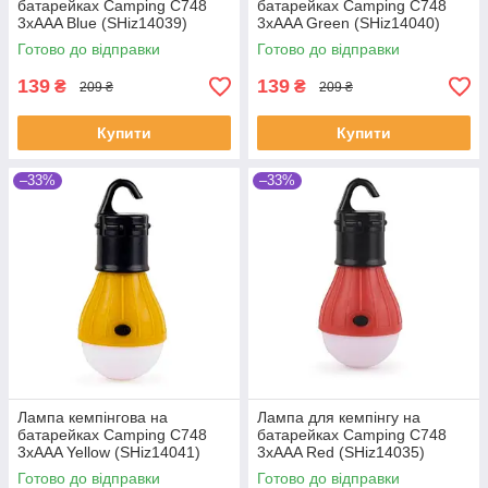
батарейках Camping C748
батарейках Camping C748
3xAAA Blue (SHiz14039)
3xAAA Green (SHiz14040)
Готово до відправки
Готово до відправки
139
139
₴
₴
209 ₴
209 ₴
Купити
Купити
–33%
–33%
Лампа кемпінгова на
Лампа для кемпінгу на
батарейках Camping C748
батарейках Camping C748
3xAAA Yellow (SHiz14041)
3xAAA Red (SHiz14035)
Готово до відправки
Готово до відправки