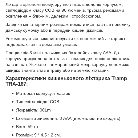
Ліхтар в ергономічному, зручно лягає в долоню корпусом,
світлодіодом класу COB на 90 люменів, трьома режимами
освітлення – ближнім, далеким і стробоскопом.
Завдяки мініатюрним розмірам поміститися навіть в невелику
дамську сумочку або в передній кишені джинсів.
Рекомендується використовувати як допоміжний ліхтар як в
подорожах так і в домашніх умовах.
Працює від 3 міні-пальчикових батарейок класу ААА. До
корпусу прикріплена петелька - темляк для носіння ліхтарика
на зап'ясті. Яскраво– помаранчевий колір корпусу допоможе
швидко знайти впав в траву або на землю ліхтарик.
Характеристики кишенькового ліхтарика Tramp
TRA-187:
Матеріал корпусу: пластик
Тип світлодіода: COB
Яскравість: 90Lm
Елементи живлення: 3 AAA (в комплект не входять)
Вага: 59 гр
Розміри: 9 * 4,5 * 2 см.