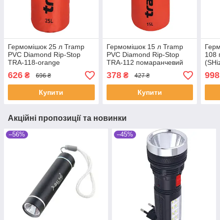
Гермомішок 25 л Tramp
Гермомішок 15 л Tramp
Герм
PVC Diamond Rip-Stop
PVC Diamond Rip-Stop
108 
TRA-118-orange
TRA-112 помаранчевий
(SHi
(SHiz12786)
(SHiz12783)
626
378
998
₴
₴
696 ₴
427 ₴
Купити
Купити
Акційні пропозиції та новинки
–56%
–45%