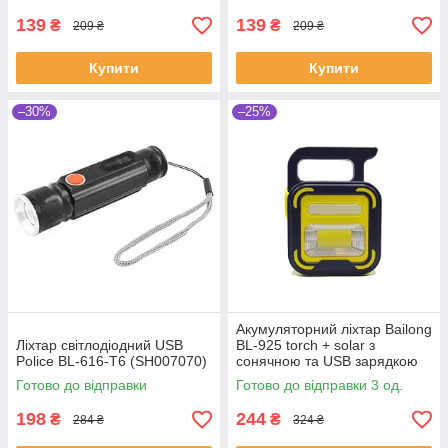
139
139
₴
₴
209 ₴
209 ₴
Купити
Купити
–30%
–25%
Акумуляторний ліхтар Bailong
Ліхтар світлодіодний USB
BL-925 torch + solar з
Police BL-616-T6 (SH007070)
сонячною та USB зарядкою
Yellow (SHiz14057)
Готово до відправки
Готово до відправки 3 од.
198
244
₴
₴
284 ₴
324 ₴