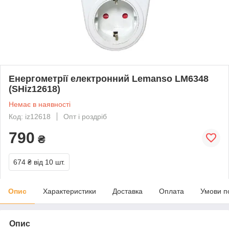
Енергометрії електронний Lemanso LM6348
(SHiz12618)
Немає в наявності
Код: iz12618
Опт і роздріб
790
₴
674 ₴
від 10 шт.
Опис
Характеристики
Доставка
Оплата
Умови п
Опис