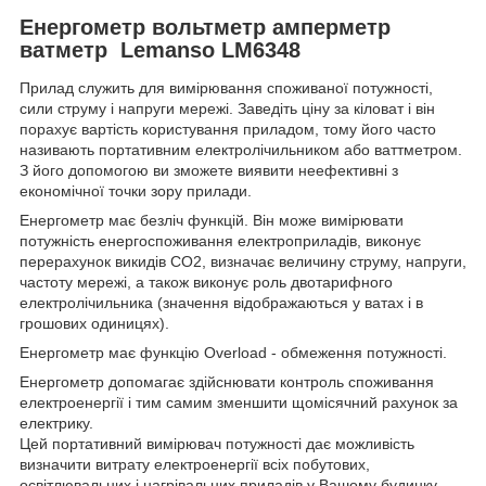
Енергометр вольтметр амперметр
ватметр Lemanso LM6348
Прилад служить для вимірювання споживаної потужності,
сили струму і напруги мережі. Заведіть ціну за кіловат і він
порахує вартість користування приладом, тому його часто
називають портативним електролічильником або ваттметром.
З його допомогою ви зможете виявити неефективні з
економічної точки зору прилади.
Енергометр має безліч функцій. Він може вимірювати
потужність енергоспоживання електроприладів, виконує
перерахунок викидів СО2, визначає величину струму, напруги,
частоту мережі, а також виконує роль двотарифного
електролічильника (значення відображаються у ватах і в
грошових одиницях).
Енергометр має функцію Overload - обмеження потужності.
Енергометр допомагає здійснювати контроль споживання
електроенергії і тим самим зменшити щомісячний рахунок за
електрику.
Цей портативний вимірювач потужності дає можливість
визначити витрату електроенергії всіх побутових,
освітлювальних і нагрівальних приладів у Вашому будинку.