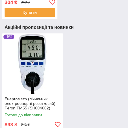
304
₴
349 ₴
Купити
Акційні пропозиції та новинки
–5%
Енергометр (лічильник
електроенергії розетковий)
Feron TM55 (SH004662)
Готово до відправки
893
₴
941 ₴