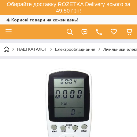
Обирайте доставку ROZETKA Delivery всього за
49,50 грн!
☀️ Корисні товари на кожен день!
НАШ КАТАЛОГ
Електрообладнання
Лічильники елект