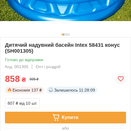
Дитячий надувний басейн Intex 58431 конус
(SH001305)
Готово до відправки
Код: 001305
Опт і роздріб
858
₴
995 ₴
Економія
137 ₴
Залишилось
11:28:08
807 ₴
від 10 шт.
Купити
або