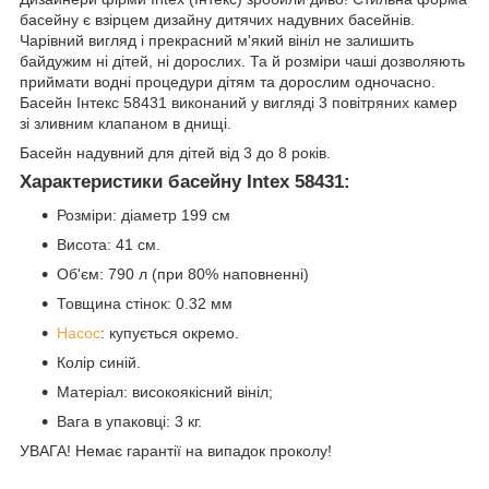
басейну є взірцем дизайну дитячих надувних басейнів.
Чарівний вигляд і прекрасний м'який вініл не залишить
байдужим ні дітей, ні дорослих. Та й розміри чаші дозволяють
приймати водні процедури дітям та дорослим одночасно.
Басейн Інтекс 58431 виконаний у вигляді 3 повітряних камер
зі зливним клапаном в днищі.
Басейн надувний для дітей від 3 до 8 років.
Характеристики басейну Intex 58431:
Розміри: діаметр 199 см
Висота: 41 см.
Об'єм: 790 л (при 80% наповненні)
Товщина стінок: 0.32 мм
Насос
: купується окремо.
Колір синій.
Матеріал: високоякісний вініл;
Вага в упаковці: 3 кг.
УВАГА! Немає гарантії на випадок проколу!