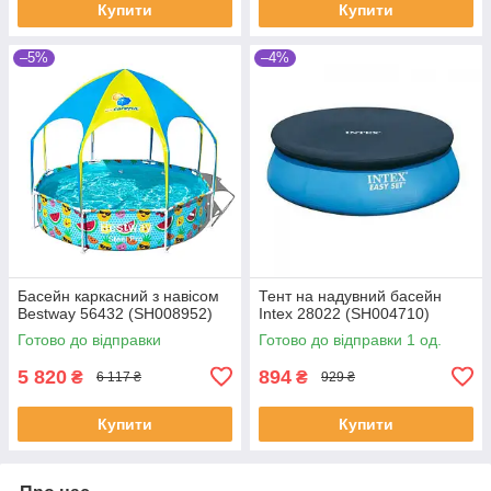
Купити
Купити
–5%
–4%
Басейн каркасний з навісом
Тент на надувний басейн
Bestway 56432 (SH008952)
Intex 28022 (SH004710)
Готово до відправки
Готово до відправки 1 од.
5 820
894
₴
₴
6 117 ₴
929 ₴
Купити
Купити