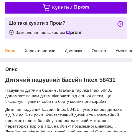
Купити з
Що таке купити з Пром?
Замовлення під захистом
Опис
Характеристики
Доставка
Оплата
Умови п
Опис
Дитячий надувний басейн Intex 58431
Надувний дитячий басейн Літальна тарілка Intex 58431
допоможе вашим дітям відпочити від літньої спеки, що
виснажує, і уявити себе на борту космічного корабля.
Дитячий надувний басейн Intex 58431 - улюбленець дітлахів
від 3-х до 6-ти років. Фантастичний дизайн та незвичайний
орнамент стінок басейну з ефектом «синій металік»
перетворює виріб із ПВХ на об'єкт позаземної цивілізації.
Дизайнери фірми Intex (Інтекс) зробили диво! Стильна форма