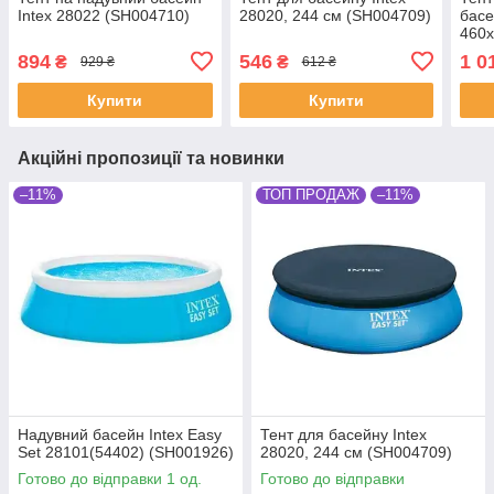
Intex 28022 (SH004710)
28020, 244 см (SH004709)
басе
460х
894
546
1 0
₴
₴
929 ₴
612 ₴
Купити
Купити
Акційні пропозиції та новинки
–11%
ТОП ПРОДАЖ
–11%
Надувний басейн Intex Easy
Тент для басейну Intex
Set 28101(54402) (SH001926)
28020, 244 см (SH004709)
Готово до відправки 1 од.
Готово до відправки