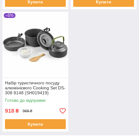
Купити
Купити
–5%
Набір туристичного посуду
алюмінієвого Cooking Set DS-
308 8148 (SH019419)
Готово до відправки
918
₴
966 ₴
Купити