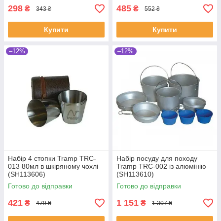
298
485
₴
₴
343 ₴
552 ₴
Купити
Купити
–12%
–12%
Набір 4 стопки Tramp TRC-
Набір посуду для походу
013 80мл в шкіряному чохлі
Tramp TRC-002 із алюмінію
(SH113606)
(SH113610)
Готово до відправки
Готово до відправки
421
1 151
₴
₴
479 ₴
1 307 ₴