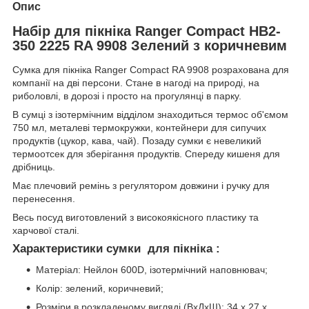
Опис
Набір для пікніка Ranger Compact HB2-
350 2225 RA 9908 Зелений з коричневим
Сумка для пікніка Ranger Compact RA 9908 розрахована для
компанії на дві персони. Стане в нагоді на природі, на
риболовлі, в дорозі і просто на прогулянці в парку.
В сумці з ізотермічним відділом знаходиться термос об'ємом
750 мл, металеві термокружки, контейнери для сипучих
продуктів (цукор, кава, чай). Позаду сумки є невеликий
термоотсек для зберігання продуктів. Спереду кишеня для
дрібниць.
Має плечовий ремінь з регулятором довжини і ручку для
перенесення.
Весь посуд виготовлений з високоякісного пластику та
харчової сталі.
Характеристики сумки для пікніка
:
Матеріал: Нейлон 600D, ізотермічний наповнювач;
Колір: зелений, коричневий;
Розміри в розкладеному вигляді (ВхДхШ): 34 х 27 х