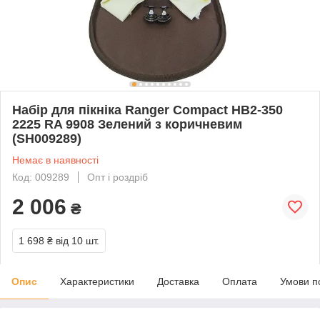
Набір для пікніка Ranger Compact HB2-350
2225 RA 9908 Зелений з коричневим
(SH009289)
Немає в наявності
Код: 009289
Опт і роздріб
2 006
₴
1 698 ₴
від 10 шт.
Опис
Характеристики
Доставка
Оплата
Умови п