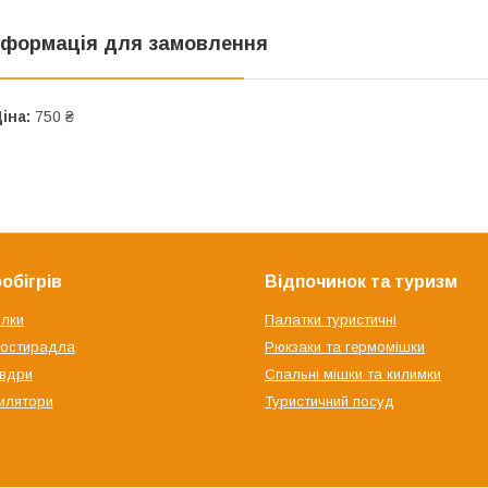
нформація для замовлення
іна:
750 ₴
обігрів
Відпочинок та туризм
ілки
Палатки туристичні
ростирадла
Рюкзаки та гермомішки
овдри
Спальні мішки та килимки
илятори
Туристичний посуд