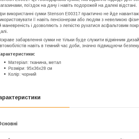
агазинами, поїздок на дачу і навіть подорожей на далекі відстані.
ри використанні сумки Stenson E00317 практично не йде навантаж
икористовувати її навіть пенсіонерам або людям з невеликою фізи
й маневреність і дозволяють з легкістю рухатися асфальтовим пок
алі.
скраве забарвлення сумки не тільки буде служити відмінним дизай
втомобілістів навіть в темний час доби, значно підвищуючи безпеку
Характеристики:
Матеріал: тканина, метал
Розміри: 95х36х28 см
Колір: чорний
арактеристики
Основні