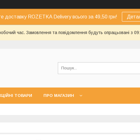
е доставку ROZETKA Delivery всього за 49,50 грн!
Дета
еробочий час. Замовлення та повідомлення будуть опрацьовані з 09
КЦІЙНІ ТОВАРИ
ПРО МАГАЗИН