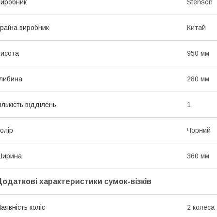
иробник
Stenson
раїна виробник
Китай
исота
950 мм
либина
280 мм
ількість відділень
1
олір
Чорний
Ширина
360 мм
Додаткові характеристики сумок-візків
аявність коліс
2 колеса