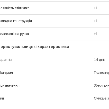
аявність стільчика
Ні
кладна конструкція
Ні
елескопічна ручка
Ні
Користувальницькі характеристики
арантія
14 днів
атеріал
Поліесте
ризначення
Зберіган
ип
Сумка-ві