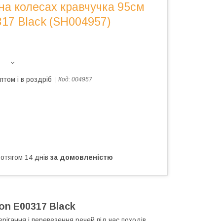
на колесах кравчучка 95см
17 Black (SH004957)
птом і в роздріб
Код:
004957
ротягом 14 днів
за домовленістю
on E00317 Black
рігання і перевезення речей під час походів