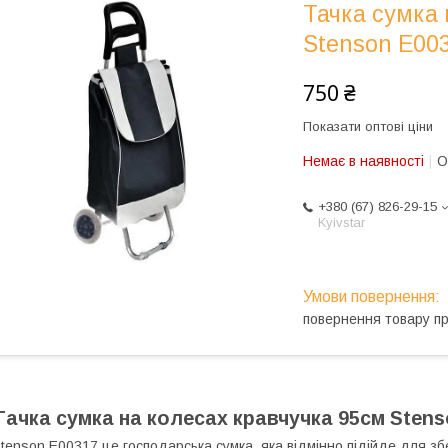
Тачка сумка 
Stenson E003
750 ₴
Показати оптові ціни
Немає в наявності
О
+380 (67) 826-29-15
Kyivstar
повернення товару п
Тачка сумка на колесах кравчучка 95см Stens
tenson E00317 це господарська сумка, яка відмінно підійде для збе