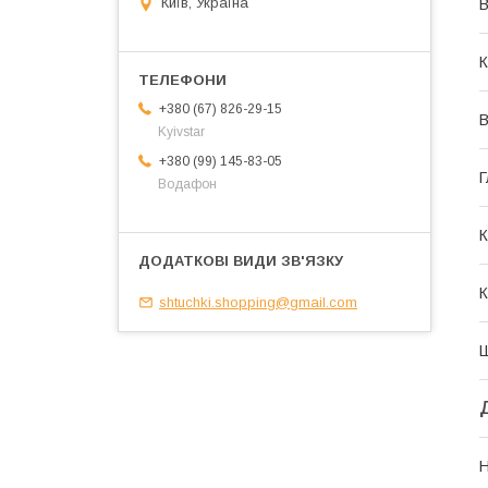
Київ, Україна
В
К
+380 (67) 826-29-15
В
Kyivstar
+380 (99) 145-83-05
Г
Водафон
К
К
shtuchki.shopping@gmail.com
Н