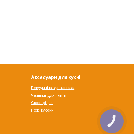
Аксесуари для кухні
Вакуумні пакувальники
Чайники для плити
Сковорідки
Ножі кухонні
КНОПКА
ЗВ'ЯЗКУ