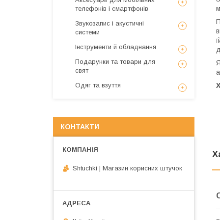
м
телефонів і смартфонів
П
Звукозапис і акустичні
в
системи
ї
Інструменти й обладнання
д
Подарунки та товари для
Я
свят
а
Одяг та взуття
КОНТАКТИ
Х
Shtuchki | Магазин корисних штучок