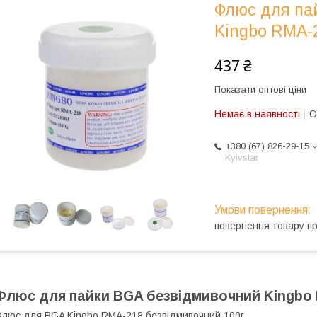
Флюс для па
Kingbo RMA-2
437 ₴
Показати оптові ціни
Немає в наявності
О
+380 (67) 826-29-15
Kyivstar
повернення товару п
Флюс для пайки BGA безвідмивочний Kingbo 
люс для BGA Kingbo RMA-218 безвідмивочний 100г