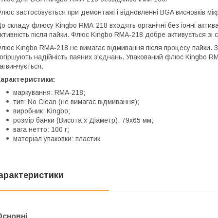
люс застосовується при демонтажі і відновленні BGA висновків мік
о складу флюсу Kingbo RMA-218 входять органічні без іонні активат
ктивність після пайки. Флюс Kingbo RMA-218 добре активується зі
люс Kingbo RMA-218 не вимагає відмивання після процесу пайки. 
огіршують надійність паяних з'єднань. Упакований флюс Kingbo RM
агвинчується.
Характеристики:
маркування: RMA-218;
тип: No Clean (не вимагає відмивання);
виробник: Kingbo;
розмір банки (Висота х Діаметр): 79х65 мм;
вага нетто: 100 г;
матеріал упаковки: пластик
арактеристики
Основні