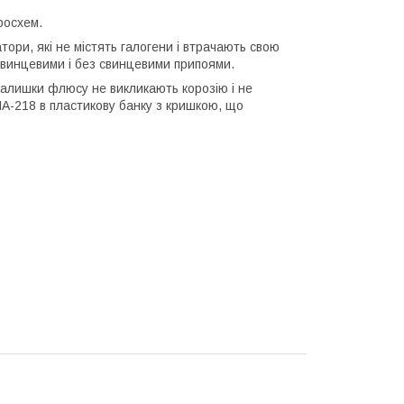
росхем.
ори, які не містять галогени і втрачають свою
 свинцевими і без свинцевими припоями.
Залишки флюсу не викликають корозію і не
A-218 в пластикову банку з кришкою, що