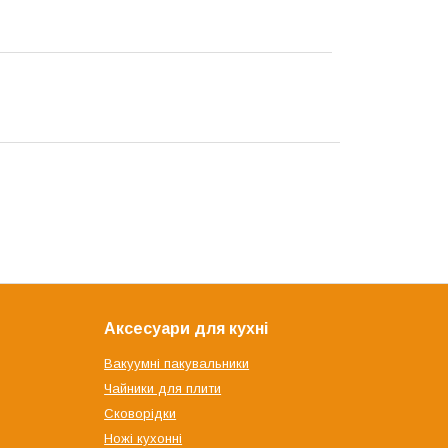
Аксесуари для кухні
Вакуумні пакувальники
Чайники для плити
Сковорідки
Ножі кухонні