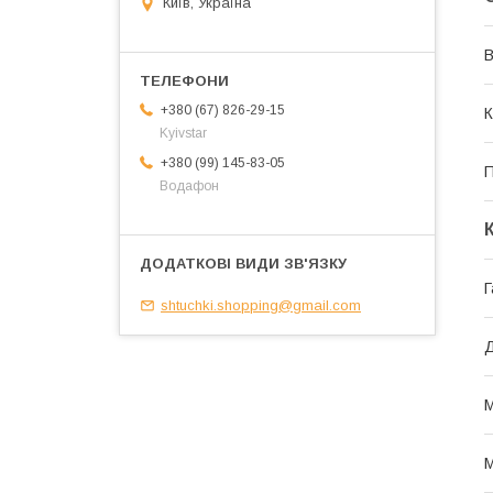
Київ, Україна
В
+380 (67) 826-29-15
К
Kyivstar
+380 (99) 145-83-05
Водафон
Г
shtuchki.shopping@gmail.com
М
М