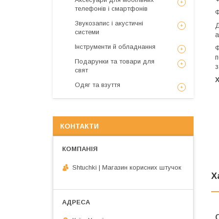
телефонів і смартфонів
Ф
Звукозапис і акустичні
Д
системи
а
Інструменти й обладнання
Ф
п
Подарунки та товари для
з
свят
Одяг та взуття
КОНТАКТИ
Shtuchki | Магазин корисних штучок
Х