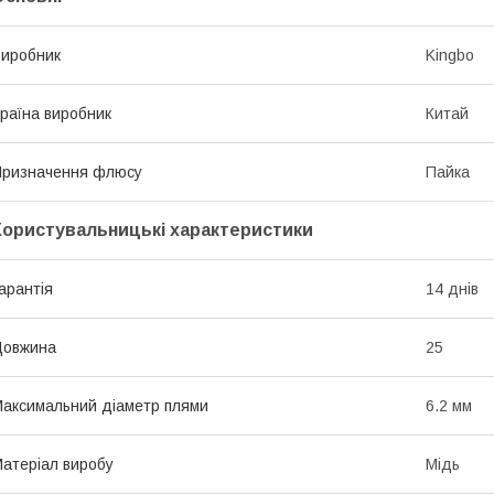
иробник
Kingbo
раїна виробник
Китай
Призначення флюсу
Пайка
Користувальницькі характеристики
арантія
14 днів
Довжина
25
аксимальний діаметр плями
6.2 мм
атеріал виробу
Мідь