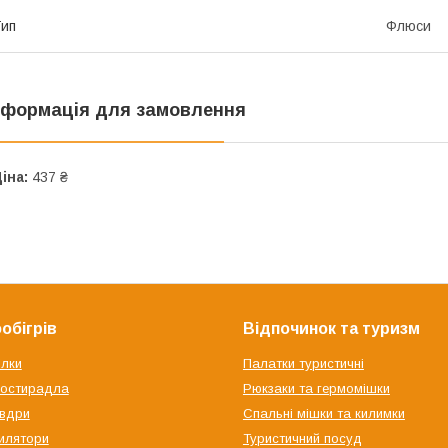
ип
Флюси
нформація для замовлення
іна:
437 ₴
обігрів
Відпочинок та туризм
ілки
Палатки туристичні
ростирадла
Рюкзаки та гермомішки
овдри
Спальні мішки та килимки
илятори
Туристичний посуд