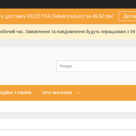
е доставку ROZETKA Delivery всього за 49,50 грн!
Дета
еробочий час. Замовлення та повідомлення будуть опрацьовані з 09
КЦІЙНІ ТОВАРИ
ПРО МАГАЗИН