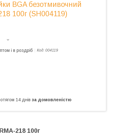
йки BGA безотмивочний
18 100г (SH004119)
птом і в роздріб
Код:
004119
ротягом 14 днів
за домовленістю
RMA-218 100г