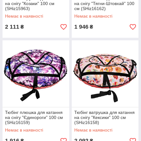
на снігу "Козаки" 100 см
на снігу "Тягни-Штовхай" 100
(SHiz15963)
см (SHiz16162)
Немає в наявності
Немає в наявності
2 111
1 946
₴
₴
Тюбінг плюшка для катання
Тюбінг ватрушка для катання
на снігу "Єдинороги" 100 см
на снігу "Кексики" 100 см
(SHiz16159)
(SHiz16158)
Немає в наявності
Немає в наявності
1 916
2 092
₴
₴