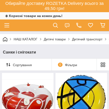
Обирайте доставку ROZETKA Delivery всього за
49,50 грн!
☀️ Корисні товари на кожен день!
НАШ КАТАЛОГ
Дитячі товари
Дитячий транспорт
Санки і снігокати
Сортування
0
Фільтри