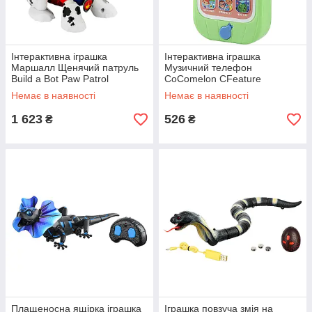
Інтерактивна іграшка
Інтерактивна іграшка
Маршалл Щенячий патруль
Музичний телефон
Build a Bot Paw Patrol
CoComelon CFeature
(SHiz15670)
Roleplay Musical Cell Phone
Немає в наявності
Немає в наявності
(SHiz15671)
1 623
526
₴
₴
Плащеносна ящірка іграшка
Іграшка повзуча змія на