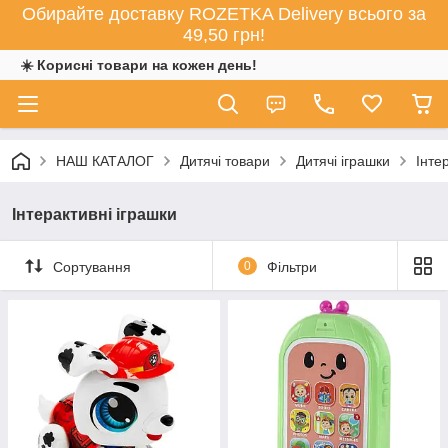
Обирайте доставку ROZETKA Delivery всього за
49,50 грн!
☀️ Корисні товари на кожен день!
НАШ КАТАЛОГ
Дитячі товари
Дитячі іграшки
Інте
Інтерактивні іграшки
Сортування
0
Фільтри