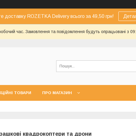
е доставку ROZETKA Delivery всього за 49,50 грн!
Дета
еробочий час. Замовлення та повідомлення будуть опрацьовані з 09
КЦІЙНІ ТОВАРИ
ПРО МАГАЗИН
грашкові квадрокоптери та дрони