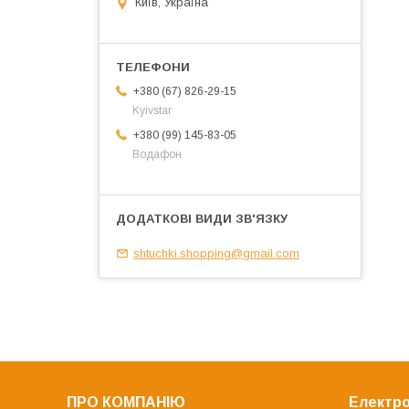
Київ, Україна
+380 (67) 826-29-15
Kyivstar
+380 (99) 145-83-05
Водафон
shtuchki.shopping@gmail.com
ПРО КОМПАНІЮ
Електро