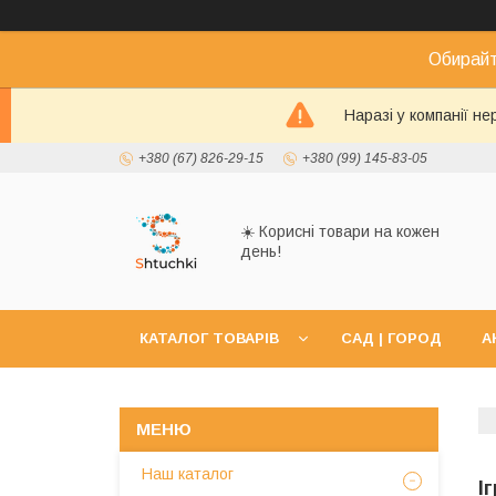
Обирайт
Наразі у компанії н
+380 (67) 826-29-15
+380 (99) 145-83-05
☀️ Корисні товари на кожен
день!
КАТАЛОГ ТОВАРІВ
САД | ГОРОД
А
Наш каталог
І