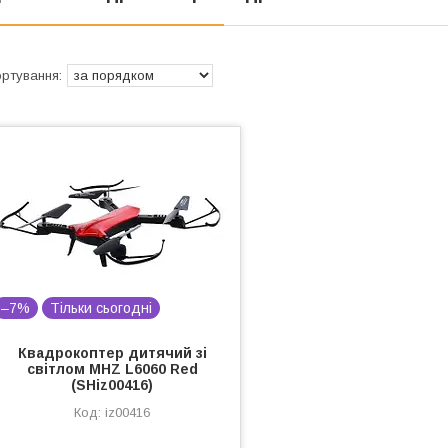
–7%
Тільки сьогодні
Квадрокоптер дитячий зі
світлом MHZ L6060 Red
(SHiz00416)
iz00416