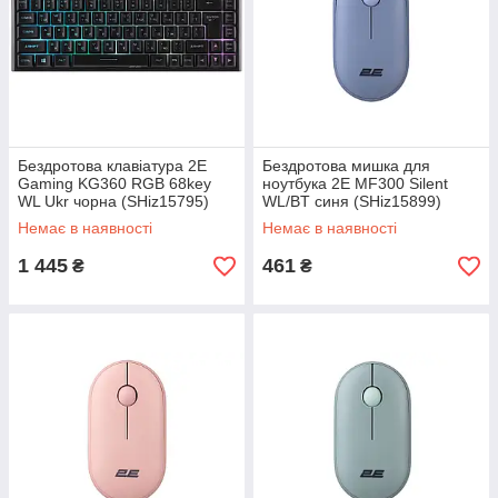
Бездротова клавіатура 2E
Бездротова мишка для
Gaming KG360 RGB 68key
ноутбука 2E MF300 Silent
WL Ukr чорна (SHiz15795)
WL/BT синя (SHiz15899)
Немає в наявності
Немає в наявності
1 445
461
₴
₴