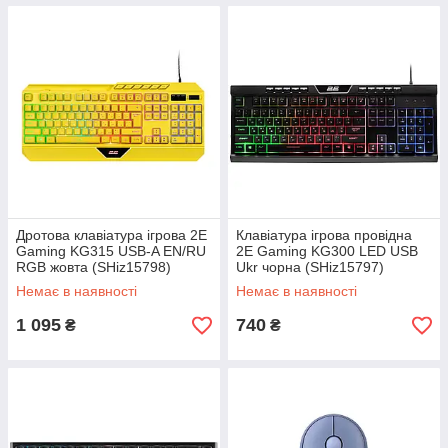
Дротова клавіатура ігрова 2E
Клавіатура ігрова провідна
Gaming KG315 USB-A EN/RU
2E Gaming KG300 LED USB
RGB жовта (SHiz15798)
Ukr чорна (SHiz15797)
Немає в наявності
Немає в наявності
1 095
740
₴
₴