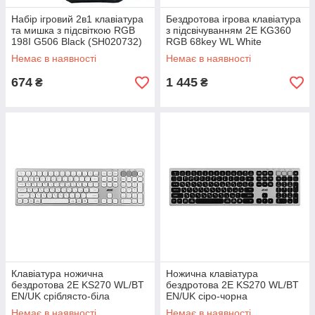
Набір ігровий 2в1 клавіатура
Бездротова ігрова клавіатура
та мишка з підсвіткою RGB
з підсвічуванням 2E KG360
198I G506 Black (SH020732)
RGB 68key WL White
(SHiz15461)
Немає в наявності
Немає в наявності
674
1 445
₴
₴
Клавіатура ножична
Ножична клавіатура
бездротова 2E KS270 WL/BT
бездротова 2E KS270 WL/BT
EN/UK сріблясто-біла
EN/UK сіро-чорна
(SHiz15816)
(SHiz15815)
Немає в наявності
Немає в наявності