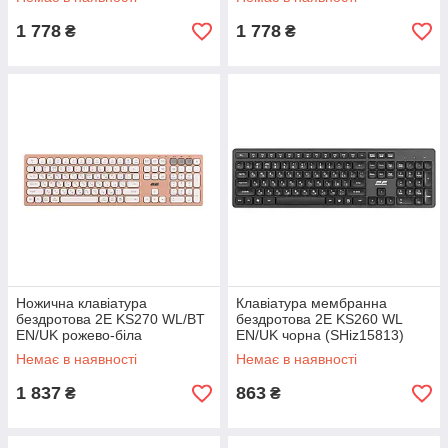
1 778
1 778
₴
₴
Ножична клавіатура
Клавіатура мембранна
бездротова 2E KS270 WL/BT
бездротова 2E KS260 WL
EN/UK рожево-біла
EN/UK чорна (SHiz15813)
(SHiz15814)
Немає в наявності
Немає в наявності
1 837
863
₴
₴