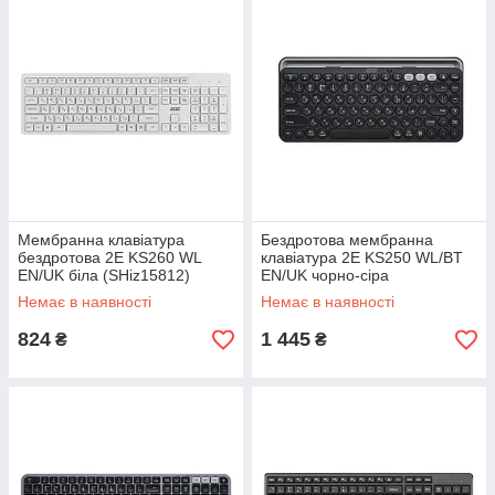
Мембранна клавіатура
Бездротова мембранна
бездротова 2E KS260 WL
клавіатура 2E KS250 WL/BT
EN/UK біла (SHiz15812)
EN/UK чорно-сіра
(SHiz15811)
Немає в наявності
Немає в наявності
824
1 445
₴
₴