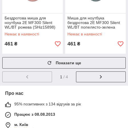
Бездротова миша для
Миша для ноутбука
ноутбука 2E MF300 Silent
бездротова 2E MF300 Silent
WL/BT рожева (SHiz15898)
WL/BT попелясто-зелена
(SHiz15897)
Немає в наявності
Немає в наявності
461
461
₴
₴
Показати ще
1
/ 4
Про нас
95% позитивних з 134 відгуків за рік
Працює з 08.08.2013
м. Київ