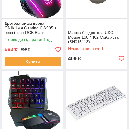
Дротова миша ігрова
ONIKUMA Gaming CW905 з
підсвіткою RGB Black
Мишка бездротова UKC
(SH020144)
Mouse 150 4462 Срібляста
Готово до відправки 1 од.
(SH015113)
583
Немає в наявності
₴
659 ₴
409
₴
Купити