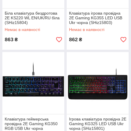
Біла клавіатура бездротова
Клавіатура ігрова провідна
2E KS220 WL EN/UK/RU біла
2E Gaming KG355 LED USB
(SHiz15804)
Ukr чорна (SHiz15803)
Немає в наявності
Немає в наявності
863
862
₴
₴
Клавіатура геймерська
Ігрова клавіатура провідна 2E
провідна 2E Gaming KG350
Gaming KG325 LED USB Ukr
RGB USB Ukr чорна
чорна (SHiz15801)