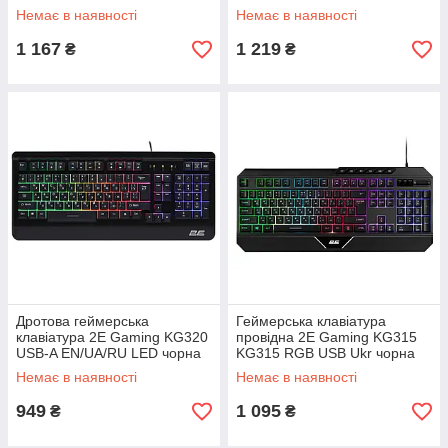
(SHiz15802)
Немає в наявності
Немає в наявності
1 167
1 219
₴
₴
Дротова геймерська
Геймерська клавіатура
клавіатура 2E Gaming KG320
провідна 2E Gaming KG315
USB-A EN/UA/RU LED чорна
KG315 RGB USB Ukr чорна
(SHiz15800)
(SHiz15799)
Немає в наявності
Немає в наявності
949
1 095
₴
₴