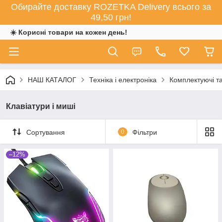
Обирайте доставку ROZETKA Delivery всього за
49,50 грн!
☀️ Корисні товари на кожен день!
НАШ КАТАЛОГ
Техніка і електроніка
Комплектуючі та
Клавіатури і миші
Сортування
0
Фільтри
–12%