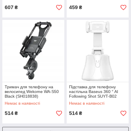
607
459
₴
₴
Тримач для телефону на
Підставка для телефону
велосипед Wekome WA-S50
настільна Baseus 360 ° AI
Black (SH018838)
Following Shot SUYT-B02
White (SH015836)
Немає в наявності
Немає в наявності
514
514
₴
₴