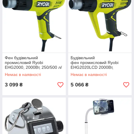
Фен будівельний
Будівельний
промисловий Ryobi
фен промисловий Ryobi
EHG2000, 2000Вт, 250/500 л/
EHG2020LCD 2000Вт,
хв, 400/600°С, 0.7кг
250/500л/хв, 50-650С, LCD,
Немає в наявності
Немає в наявності
(SHiz16146)
0.8кг (SHiz16147)
3 099
5 066
₴
₴