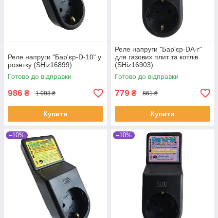
Реле напруги "Бар'єр-DA-г"
Реле напруги "Бар'єр-D-10" у
для газових плит та котлів
розетку (SHiz16899)
(SHiz16903)
Готово до відправки
Готово до відправки
986
779
₴
₴
1 093 ₴
861 ₴
Купити
Купити
–10%
–10%