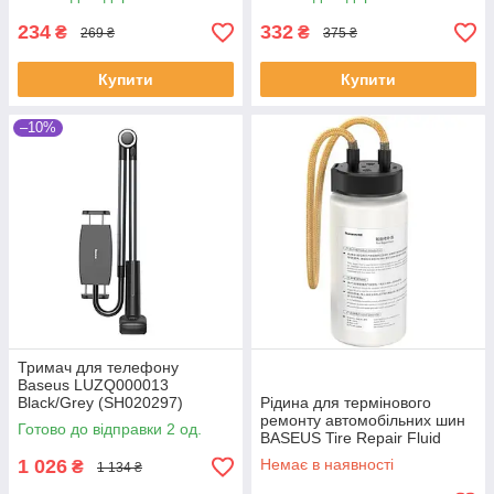
234
332
₴
₴
269 ₴
375 ₴
Купити
Купити
–10%
Тримач для телефону
Baseus LUZQ000013
Black/Grey (SH020297)
Рідина для термінового
ремонту автомобільних шин
Готово до відправки 2 од.
BASEUS Tire Repair Fluid
(SH011895)
1 026
Немає в наявності
₴
1 134 ₴