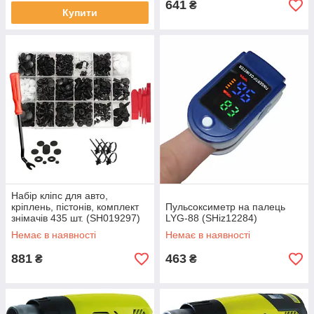
641
₴
Купити
Набір кліпс для авто,
кріплень, пістонів, комплект
Пульсоксиметр на палець
знімачів 435 шт. (SH019297)
LYG-88 (SHiz12284)
Немає в наявності
Немає в наявності
881
463
₴
₴