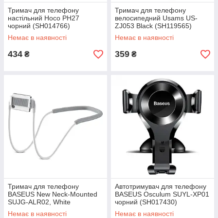
Тримач для телефону
Тримач для телефону
настільний Hoco PH27
велосипедний Usams US-
чорний (SH014766)
ZJ053 Вlack (SH119565)
Немає в наявності
Немає в наявності
434
359
₴
₴
Тримач для телефону
Автотримувач для телефону
BASEUS New Neck-Mounted
BASEUS Osculum SUYL-XP01
SUJG-ALR02, White
чорний (SH017430)
(SH017403)
Немає в наявності
Немає в наявності