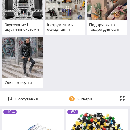
Звукозапис і
Інструменти й
Подарунки та
акустичні системи
обладнання
товари для свят
Одяг та взуття
Сортування
0
Фільтри
–10%
–6%