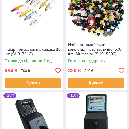
Набір автомобільних
Набір приманок на хижака 10
кріплень, пістонів, кліпс, 500
шт (SH017613)
шт., Multicolor (SH015500)
Готово до відправки 1 од.
Готово до відправки
684
320
₴
₴
763 ₴
340 ₴
Купити
Купити
–10%
–10%