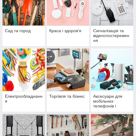
Сад та город
Краса і здоров'я
Сигналізація та
відеоспостережен
ня
Електрообладнанн
Торгівля та бізнес
Аксесуари для
я
мобільних
телефонів і
смартфонів