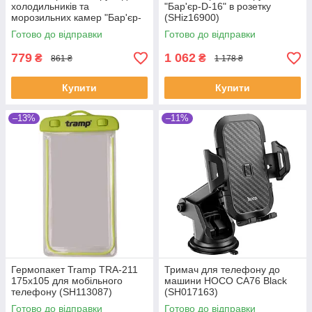
холодильників та
"Бар'єр-D-16" в розетку
морозильних камер "Бар'єр-
(SHiz16900)
DA-х" (SHiz16902)
Готово до відправки
Готово до відправки
779
1 062
₴
₴
861 ₴
1 178 ₴
Купити
Купити
–13%
–11%
Гермопакет Tramp TRA-211
Тримач для телефону до
175х105 для мобільного
машини HOCO CA76 Black
телефону (SH113087)
(SH017163)
Готово до відправки
Готово до відправки